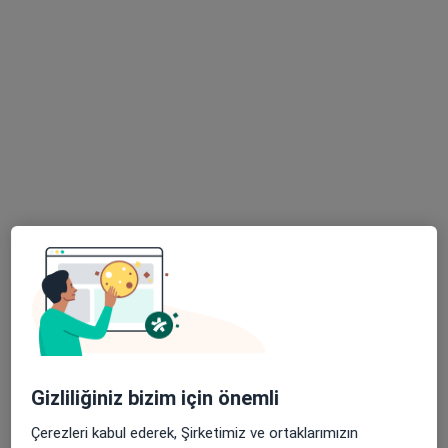
1 görüş
Bahçelievler Mahallesi Adnan Menderes Bulvarı No:31, Pendik
•
Harita
Pendik Medipol Üniversitesi Hastanesi
Bu uzman ilgili adres için online danışmanlık/takvim sunmuyor.
Randevu talep et
Doç. Dr. Ünal İsaoğlu
Gizliliğiniz bizim için önemli
Kadın hastalıkları ve doğum
56 görüş
Çerezleri kabul ederek, Şirketimiz ve ortaklarımızın