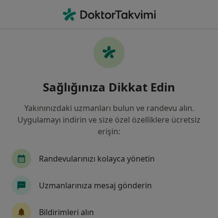
An
Kısırlık • Pendik, İstanbul
Filters
• 1
Sigorta
Harita
Kısırlık, Pendik
Sağlığınıza Dikkat Edin
Yakınınızdaki uzmanları bulun ve randevu alın.
Hangi uzmanlığı aramıştınız?
Uygulamayı indirin ve size özel özelliklere ücretsiz
Kadın Hastalıkları Ve Doğum
Üroloji
İç Ha
erişin:
Randevularınızı kolayca yönetin
Uzmanlarınıza mesaj gönderin
Bildirimleri alın