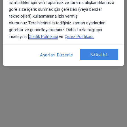
istatistikler için veri toplamak ve tarama alışkanlıklarınıza
Yenişehir Mahallesi Kardelen Sokak No:2, Pendik
•
Harita
göre size içerik sunmak için çerezleri (veya benzer
Lokman Hekim İstanbul Hastanesi
teknolojileri) kullanmasına izin vermiş
Bu uzman ilgili adres için online danışmanlık/takvim sunmuyor.
olursunuz.Tercihlerinizi istediğiniz zaman ayarlardan
görebilir ve güncelleyebilirsiniz. Daha fazla bilgi için
Randevu talep et
inceleyiniz,
Gizlilik Politikası
ve
Çerez Politikası.
Kabul Et
Ayarları Düzenle
Prof. Dr. Esra Nur Tola
Kadın hastalıkları ve doğum
113 görüş
Bahçelievler Mahallesi Adnan Menderes Bulvarı No:31, Pendik
•
Harita