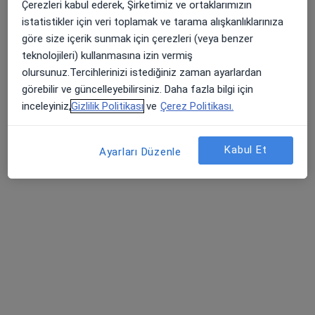
Çerezleri kabul ederek, Şirketimiz ve ortaklarımızın
Bahçelievler Mahallesi Adnan Menderes Bulvarı No:31, Pendik
•
Harita
istatistikler için veri toplamak ve tarama alışkanlıklarınıza
Pendik Medipol Üniversitesi Hastanesi
göre size içerik sunmak için çerezleri (veya benzer
Bu uzman ilgili adres için online danışmanlık/takvim sunmuyor.
teknolojileri) kullanmasına izin vermiş
olursunuz.Tercihlerinizi istediğiniz zaman ayarlardan
Randevu talep et
görebilir ve güncelleyebilirsiniz. Daha fazla bilgi için
inceleyiniz,
Gizlilik Politikası
ve
Çerez Politikası.
Kabul Et
Ayarları Düzenle
Prof. Dr. Abdullah Denizmen Aygün
Çocuk sağlığı ve hastalıkları
Kurtköy Mah. Ankara Cad. No: 390/3, Pendik
•
Harita
Kurtköy Ersoy Hastanesi