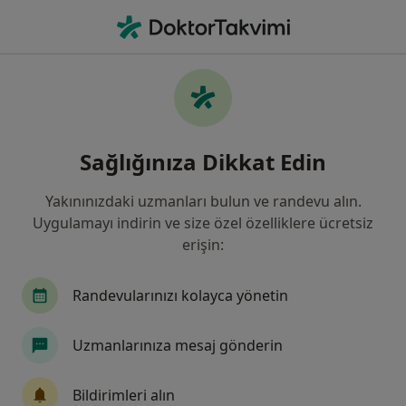
An
Böbrek Taşı • Pendik, İstanbul
Filters
• 1
Sigorta
Harita
Böbrek Taşı, Pendik
Sağlığınıza Dikkat Edin
Yakınınızdaki uzmanları bulun ve randevu alın.
Hangi uzmanlığı aramıştınız?
Uygulamayı indirin ve size özel özelliklere ücretsiz
Çocuk Sağlığı Ve Hastalıkları
Üroloji
İç Ha
erişin:
Randevularınızı kolayca yönetin
Uzmanlarınıza mesaj gönderin
Bildirimleri alın