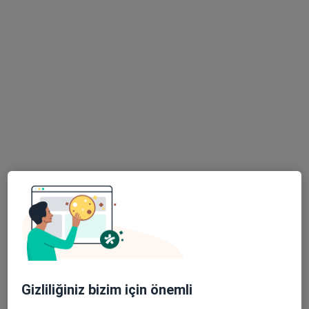
14 görüş
Kurtköy Mah. Ankara Cad. No: 390/3, Pendik
•
Harita
Kurtköy Ersoy Hastanesi
Bu uzman ilgili adres için online danışmanlık/takvim sunmuyor.
Randevu talep et
Uzm. Dr. Mustafa Yücel Boz
Üroloji
Gizliliğiniz bizim için önemli
8 görüş