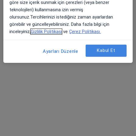
göre size içerik sunmak için çerezleri (veya benzer
İzzettin Çalışlar Caddesi No:21 Daire: 2, İstanbul
•
Harita
teknolojileri) kullanmasına izin vermiş
Op. Dr. Mehtap Şentürk ÇİÇEK Muayenehane
olursunuz.Tercihlerinizi istediğiniz zaman ayarlardan
Bu uzman ilgili adres için online danışmanlık/takvim sunmuyor.
görebilir ve güncelleyebilirsiniz. Daha fazla bilgi için
inceleyiniz,
Gizlilik Politikası
ve
Çerez Politikası.
Randevu talep et
Kabul Et
Ayarları Düzenle
Dr. Öğr. Üyesi Mürvet Hakyemez
Kadın hastalıkları ve doğum
31 görüş
Çobançeşme Mahallesi Fatih Caddesi No:1/8, Bahçelievler
•
Harita