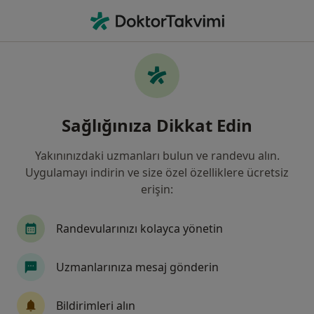
An
Rahim Ve Vajina Sarkması • Bahçelievler, İstanbul
Filters
• 1
Sigorta
Harita
Rahim ve Vajina Sarkması, Bahçelievler
Sağlığınıza Dikkat Edin
Yakınınızdaki uzmanları bulun ve randevu alın.
Hangi uzmanlığı aramıştınız?
Uygulamayı indirin ve size özel özelliklere ücretsiz
Kadın Hastalıkları Ve Doğum
İç Hastalıkları
erişin:
Randevularınızı kolayca yönetin
Uzmanlarınıza mesaj gönderin
Bildirimleri alın