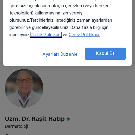
Dermatoloji
göre size içerik sunmak için çerezleri (veya benzer
32 görüş
teknolojileri) kullanmasına izin vermiş
Florya Cad. Florya Asfaltı Çıkmazı Sok No:1, İstanbul
•
Harita
olursunuz.Tercihlerinizi istediğiniz zaman ayarlardan
Emine Dilek Bahçekapılı Yıldırım Muayenehanesi
görebilir ve güncelleyebilirsiniz. Daha fazla bilgi için
inceleyiniz,
Gizlilik Politikası
ve
Çerez Politikası.
Bu uzman ilgili adres için online danışmanlık/takvim sunmuyor.
Randevu talep et
Kabul Et
Ayarları Düzenle
Uzm. Dr. Raşit Hatıp
Dermatoloji