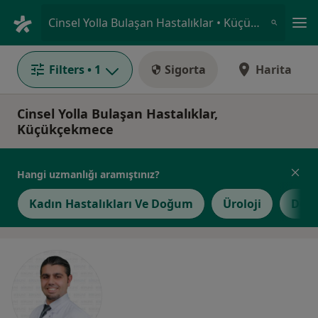
An
Cinsel Yolla Bulaşan Hastalıklar • Küçükçekmece, İstanbul
Filters
• 1
Sigorta
Harita
Cinsel Yolla Bulaşan Hastalıklar,
Küçükçekmece
Hangi uzmanlığı aramıştınız?
Kadın Hastalıkları Ve Doğum
Üroloji
Derm