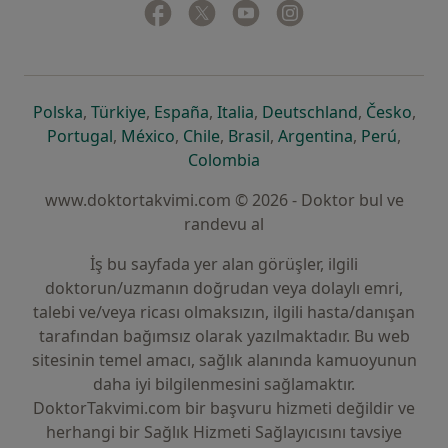
Facebook
yeni bir sekmede açılır
Twitter
yeni bir sekmede açılır
Youtube
yeni bir sekmede açılır
Instagram
yeni bir sekmede aç
yeni bir sekmede açılır
yeni bir sekmede açılır
yeni bir sekmede açılır
yeni bir sekmede açılır
yeni bir sek
yeni 
Polska
,
Türkiye
,
España
,
Italia
,
Deutschland
,
Česko
,
yeni bir sekmede açılır
yeni bir sekmede açılır
yeni bir sekmede açılır
yeni bir sekmede açılır
yeni bir sekm
yeni bi
Portugal
,
México
,
Chile
,
Brasil
,
Argentina
,
Perú
,
yeni bir sekmede açılır
Colombia
www.doktortakvimi.com © 2026 - Doktor bul ve
randevu al
İş bu sayfada yer alan görüşler, ilgili
doktorun/uzmanın doğrudan veya dolaylı emri,
talebi ve/veya ricası olmaksızın, ilgili hasta/danışan
tarafından bağımsız olarak yazılmaktadır. Bu web
sitesinin temel amacı, sağlık alanında kamuoyunun
daha iyi bilgilenmesini sağlamaktır.
DoktorTakvimi.com bir başvuru hizmeti değildir ve
herhangi bir Sağlık Hizmeti Sağlayıcısını tavsiye