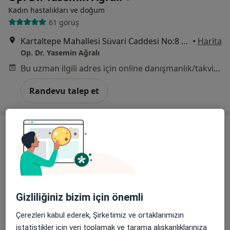
Kadın hastalıkları ve doğum
61 görüş
Kartaltepe Mahallesi Süvari Caddesi No:8 D:16 C Blok, İstanbul
•
Harita
Op. Dr. Yasemin Ağralı
Bu uzman ilgili adres için online danışmanlık/takvim sunmuyor.
Randevu talep et
Gizliliğiniz bizim için önemli
Uzm. Dr. Emine Dilek Bahçekapılı Yıldırım
Çerezleri kabul ederek, Şirketimiz ve ortaklarımızın
istatistikler için veri toplamak ve tarama alışkanlıklarınıza