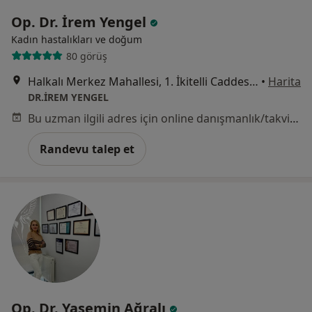
Op. Dr. İrem Yengel
Kadın hastalıkları ve doğum
80 görüş
Halkalı Merkez Mahallesi, 1. İkitelli Caddesi No:2, Meydan Halkalı Sitesi A Blok Kat:8 No:86, İstanbul
•
Harita
DR.İREM YENGEL
Bu uzman ilgili adres için online danışmanlık/takvim sunmuyor.
Randevu talep et
Op. Dr. Yasemin Ağralı