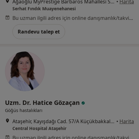
Ağaoğlu MyPrestige Barbaros Mahallesi Sarkaç Sok No 1Kat 16 Daire 141 (Ülker Arena'nın yanı) Batı ATAŞEHİR, İstanbul
•
Harita
Serhat Fındık Muayenehanesi
Bu uzman ilgili adres için online danışmanlık/takvim sunmuyor.
Randevu talep et
Uzm. Dr. Hatice Gözaçan
Göğüs hastalıkları
Ataşehir, Kayışdağı Cad. 57/A Küçükbakkalköy, Ataşehir
•
Harita
Central Hospital Ataşehir
Bu uzman ilgili adres için online danışmanlık/takvim sunmuyor.