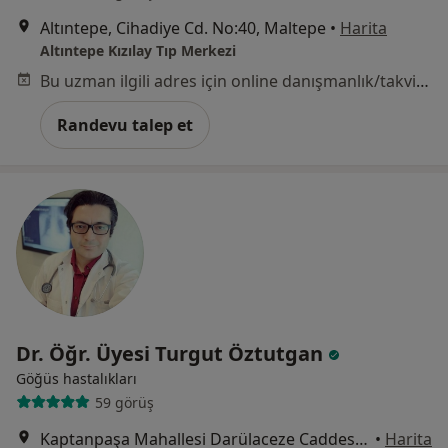
Altıntepe, Cihadiye Cd. No:40, Maltepe
•
Harita
Altıntepe Kızılay Tıp Merkezi
Bu uzman ilgili adres için online danışmanlık/takvim sunmuyor.
Randevu talep et
Dr. Öğr. Üyesi Turgut Öztutgan
Göğüs hastalıkları
59 görüş
Kaptanpaşa Mahallesi Darülaceze Caddesi No:14 Okmeydanı, İstanbul
•
Harita