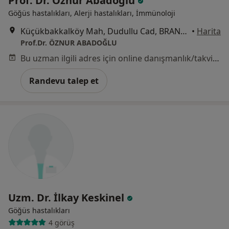
Prof. Dr. Öznur Abadoğlu
Göğüs hastalıkları, Alerji hastalıkları, İmmünoloji
Küçükbakkalköy Mah, Dudullu Cad, BRANDIUM R1 Blok Kat:25 Daire:284, İstanbul
•
Harita
Prof.Dr. ÖZNUR ABADOĞLU
Bu uzman ilgili adres için online danışmanlık/takvim sunmuyor.
Randevu talep et
Uzm. Dr. İlkay Keskinel
Göğüs hastalıkları
4 görüş