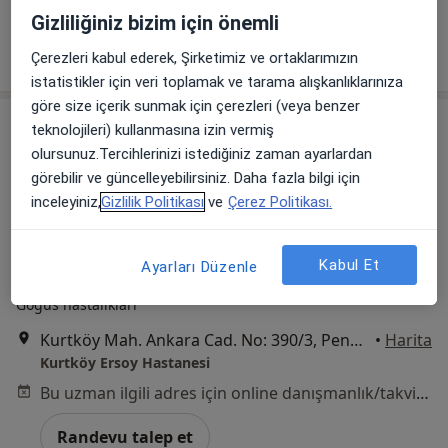
Bu uzman ilgili adres için online danışmanlık/takvim sunmuyor.
Gizliliğiniz bizim için önemli
Randevu talep et
Çerezleri kabul ederek, Şirketimiz ve ortaklarımızın
istatistikler için veri toplamak ve tarama alışkanlıklarınıza
göre size içerik sunmak için çerezleri (veya benzer
teknolojileri) kullanmasına izin vermiş
olursunuz.Tercihlerinizi istediğiniz zaman ayarlardan
görebilir ve güncelleyebilirsiniz. Daha fazla bilgi için
inceleyiniz,
Gizlilik Politikası
ve
Çerez Politikası.
Kabul Et
Ayarları Düzenle
Uzm. Dr. Hüseyin Acar
Göğüs hastalıkları
Kurtköy Mah. Ankara Cad. No: 390/3, Pendik
•
Harita
Kurtköy Ersoy Hastanesi
Bu uzman ilgili adres için online danışmanlık/takvim sunmuyor.
Randevu talep et