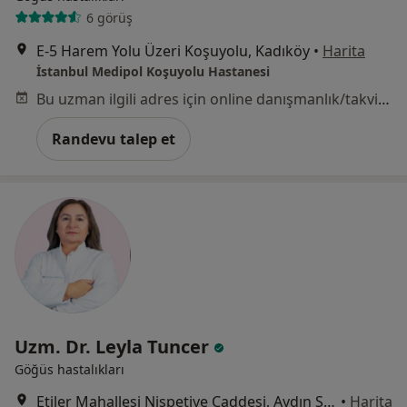
6 görüş
E-5 Harem Yolu Üzeri Koşuyolu, Kadıköy
•
Harita
İstanbul Medipol Koşuyolu Hastanesi
Bu uzman ilgili adres için online danışmanlık/takvim sunmuyor.
Randevu talep et
Uzm. Dr. Leyla Tuncer
Göğüs hastalıkları
Etiler Mahallesi Nispetiye Caddesi, Aydın Sokağı No:1, Beşiktaş
•
Harita