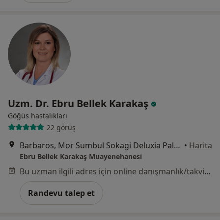
Uzm. Dr. Ebru Bellek Karakaş
Göğüs hastalıkları
22 görüş
Barbaros, Mor Sumbul Sokagi Deluxia Palace Kat:3 Daire:74, 34746 Ataşehir/İstanbul, Ataşehir
•
Harita
Ebru Bellek Karakaş Muayenehanesi
Bu uzman ilgili adres için online danışmanlık/takvim sunmuyor.
Randevu talep et