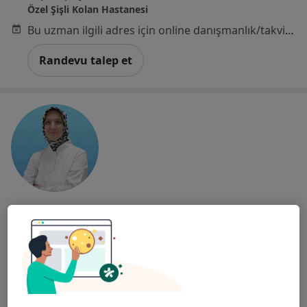
Özel Şişli Kolan Hastanesi
Bu uzman ilgili adres için online danışmanlık/takvim sunmuyor.
Randevu talep et
Dr. Öğr. Üyesi Esra Karaaslan
Göğüs hastalıkları
2 görüş
Tevfik Bey Mahallesi Maslak Çeşme Caddesi No:30, Küçükçekmece
•
Harita
Medipol Üniversitesi Sefaköy Hastanesi