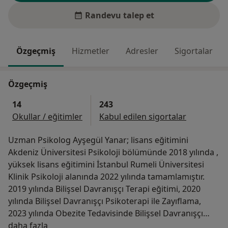
Randevu talep et
Özgeçmiş
Hizmetler
Adresler
Sigortalar
Özgeçmiş
14
243
Okullar / eğitimler
Kabul edilen sigortalar
Uzman Psikolog Ayşegül Yanar; lisans eğitimini
Akdeniz Üniversitesi Psikoloji bölümünde 2018 yılında ,
yüksek lisans eğitimini İstanbul Rumeli Üniversitesi
Klinik Psikoloji alanında 2022 yılında tamamlamıştır.
2019 yılında Bilişsel Davranışçı Terapi eğitimi, 2020
yılında Bilişsel Davranışçı Psikoterapi ile Zayıflama,
2023 yılında Obezite Tedavisinde Bilişsel Davranışçı
Hakkımda
Yaklaşımlar eğitimini Bilişsel Davranışçı Psikoterapiler
daha fazla