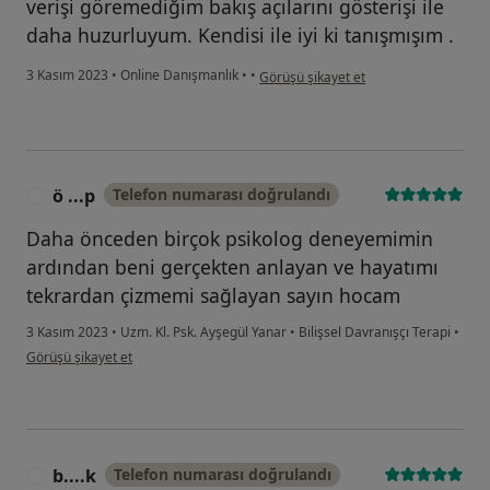
verişi göremediğim bakış açılarını gösterişi ile
daha huzurluyum. Kendisi ile iyi ki tanışmışım .
kullanıcının görüşüne göre ç....ç
3 Kasım 2023
•
Online Danışmanlık
•
•
Görüşü şikayet et
ö ...p
Telefon numarası doğrulandı
Ö
Daha önceden birçok psikolog deneyemimin
ardından beni gerçekten anlayan ve hayatımı
tekrardan çizmemi sağlayan sayın hocam
3 Kasım 2023
•
Uzm. Kl. Psk. Ayşegül Yanar
•
Bilişsel Davranışçı Terapi
•
kullanıcının görüşüne göre ö ...p
Görüşü şikayet et
b....k
Telefon numarası doğrulandı
B