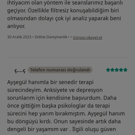
ihtiyacım olan yöntem ile seanslarımız başarılı
geçiyor. Özellikle filtresiz konuşabildiğim biri
olmasından dolayı çok iyi analiz yaparak beni
anlıyor.
kullanıcının görüşüne göre n....
30 Aralık 2023
•
Online Danışmanlık
•
•
Görüşü şikayet et
ç....ç
Telefon numarası doğrulandı
Ç
Ayşegül hanımla bir senedir terapi
sürecindeyim. Anksiyete ve depresyon
sorunlarım için kendisine başvurdum. Daha
önce gittiğim başka psikologlar da terapi
sürecini hep yarım bırakmıştım. Ayşegül hanım
bu döngüyü kırdı. Onun sayesinde artık daha
dengeli bir yaşamım var . İlgili oluşu güven