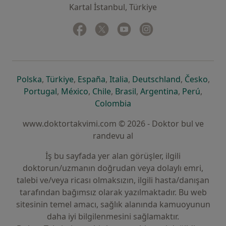
Kartal İstanbul, Türkiye
Facebook
yeni bir sekmede açılır
Twitter
yeni bir sekmede açılır
Youtube
yeni bir sekmede açılır
Instagram
yeni bir sekmede aç
yeni bir sekmede açılır
yeni bir sekmede açılır
yeni bir sekmede açılır
yeni bir sekmede açılır
yeni bir sek
yeni 
Polska
,
Türkiye
,
España
,
Italia
,
Deutschland
,
Česko
,
yeni bir sekmede açılır
yeni bir sekmede açılır
yeni bir sekmede açılır
yeni bir sekmede açılır
yeni bir sekm
yeni bi
Portugal
,
México
,
Chile
,
Brasil
,
Argentina
,
Perú
,
yeni bir sekmede açılır
Colombia
www.doktortakvimi.com © 2026 - Doktor bul ve
randevu al
İş bu sayfada yer alan görüşler, ilgili
doktorun/uzmanın doğrudan veya dolaylı emri,
talebi ve/veya ricası olmaksızın, ilgili hasta/danışan
tarafından bağımsız olarak yazılmaktadır. Bu web
sitesinin temel amacı, sağlık alanında kamuoyunun
daha iyi bilgilenmesini sağlamaktır.