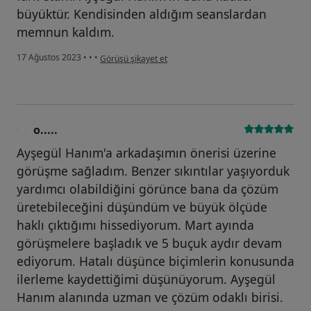
büyüktür. Kendisinden aldığım seanslardan
memnun kaldım.
kullanıcının görüşüne göre s.....
17 Ağustos 2023
•
•
•
Görüşü şikayet et
o.....
O
Ayşegül Hanım'a arkadaşımın önerisi üzerine
görüşme sağladım. Benzer sıkıntılar yaşıyorduk
yardımcı olabildiğini görünce bana da çözüm
üretebileceğini düşündüm ve büyük ölçüde
haklı çıktığımı hissediyorum. Mart ayında
görüşmelere başladık ve 5 buçuk aydır devam
ediyorum. Hatalı düşünce biçimlerin konusunda
ilerleme kaydettiğimi düşünüyorum. Ayşegül
Hanım alanında uzman ve çözüm odaklı birisi.