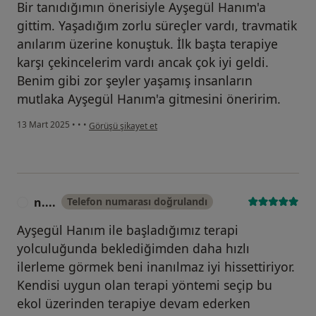
Bir tanıdığımın önerisiyle Ayşegül Hanım'a
gittim. Yaşadığım zorlu süreçler vardı, travmatik
anılarım üzerine konuştuk. İlk başta terapiye
karşı çekincelerim vardı ancak çok iyi geldi.
Benim gibi zor şeyler yaşamış insanların
mutlaka Ayşegül Hanım'a gitmesini öneririm.
kullanıcının görüşüne göre i...
13 Mart 2025
•
•
•
Görüşü şikayet et
n....
Telefon numarası doğrulandı
N
Ayşegül Hanım ile başladığımız terapi
yolculuğunda beklediğimden daha hızlı
ilerleme görmek beni inanılmaz iyi hissettiriyor.
Kendisi uygun olan terapi yöntemi seçip bu
ekol üzerinden terapiye devam ederken