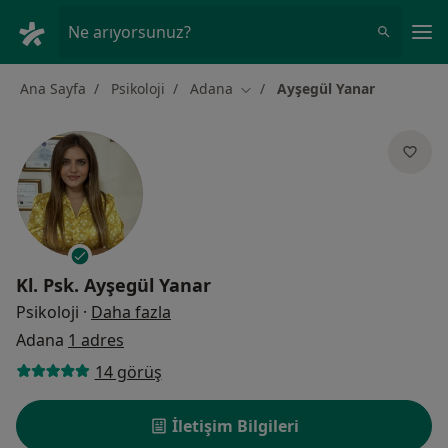
An
Ne arıyorsunuz?
Ana Sayfa
Psikoloji
Adana
Ayşegül Yanar
Şehir değiştir
Kl. Psk.
Ayşegül Yanar
uzmanliklar hakkinda
Psikoloji
·
Daha fazla
Adana
1 adres
14 görüş
İletişim Bilgileri