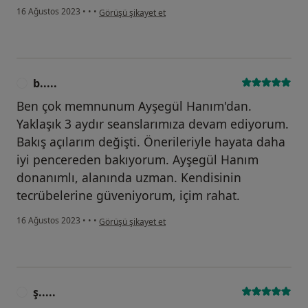
kullanıcının görüşüne göre o.....
16 Ağustos 2023
•
•
•
Görüşü şikayet et
b.....
B
Ben çok memnunum Ayşegül Hanım'dan.
Yaklaşık 3 aydır seanslarımıza devam ediyorum.
Bakış açılarım değişti. Önerileriyle hayata daha
iyi pencereden bakıyorum. Ayşegül Hanım
donanımlı, alanında uzman. Kendisinin
tecrübelerine güveniyorum, içim rahat.
kullanıcının görüşüne göre b.....
16 Ağustos 2023
•
•
•
Görüşü şikayet et
ş.....
Ş