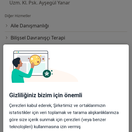
Uzm. Kl. Psk. Ayşegül Yanar
Diğer Hizmetler
Aile Danışmanlığı
Bilişsel Davranışçı Terapi
Bireysel Terapi
Boşanma Danışmanlığı
Cinsel Terapi
EMDR Terapi
Gizliliğiniz bizim için önemli
Evlilik Terapisi
Çerezleri kabul ederek, Şirketimiz ve ortaklarımızın
Evlilik Öncesi Danışmanlık
istatistikler için veri toplamak ve tarama alışkanlıklarınıza
göre size içerik sunmak için çerezleri (veya benzer
Fobilerden Kurtulmak
teknolojileri) kullanmasına izin vermiş