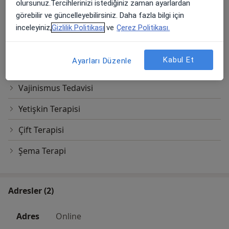
Psikoterapi
olursunuz.Tercihlerinizi istediğiniz zaman ayarlardan
görebilir ve güncelleyebilirsiniz. Daha fazla bilgi için
Randevu
inceleyiniz,
Gizlilik Politikası
ve
Çerez Politikası.
Stres Yönetimi
Kabul Et
Ayarları Düzenle
Travma Terapisi
Vajinismus Tedavisi
Yetişkin Terapisi
Çift Terapisi
Şema Terapi
Adresler (2)
Adres
Online