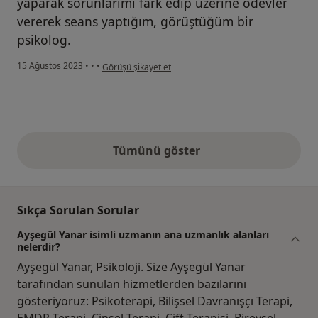
yaparak sorunlarımı fark edip üzerine ödevler
vererek seans yaptığım, görüştüğüm bir
psikolog.
kullanıcının görüşüne göre ş.....
15 Ağustos 2023
•
•
•
Görüşü şikayet et
Tümünü göster
yukarıdaki görüşler
Sıkça Sorulan Sorular
Ayşegül Yanar isimli uzmanın ana uzmanlık alanları
nelerdir?
Ayşegül Yanar, Psikoloji. Size Ayşegül Yanar
tarafından sunulan hizmetlerden bazılarını
gösteriyoruz: Psikoterapi, Bilişsel Davranışçı Terapi,
EMDR Terapi, Cinsel Terapi, Çift Terapisi, Bireysel