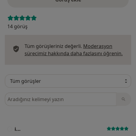
14 görüş
Tüm görüşleriniz değerli.
Moderasyon
Görüş
sürecimiz hakkında daha fazlasını öğrenin.
Görüşler içerisinde ara
i...
I