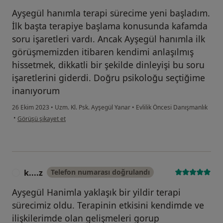
Ayşegül hanımla terapi sürecime yeni başladım.
İlk başta terapiye başlama konusunda kafamda
soru işaretleri vardı. Ancak Ayşegül hanımla ilk
görüşmemizden itibaren kendimi anlaşılmış
hissetmek, dikkatli bir şekilde dinleyişi bu soru
işaretlerini giderdi. Doğru psikoloğu seçtiğime
inanıyorum
26 Ekim 2023
•
Uzm. Kl. Psk. Ayşegül Yanar
•
Evlilik Öncesi Danışmanlık
kullanıcının görüşüne göre b....k
•
Görüşü şikayet et
k....z
Telefon numarası doğrulandı
K
Ayşegül Hanimla yaklaşık bir yildir terapi
sürecimiz oldu. Terapinin etkisini kendimde ve
ilişkilerimde olan gelişmeleri gorup