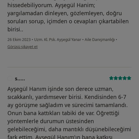
hissedebiliyorum. Ayşegül Hanim;
yargılamadan dinleyen, gözlemleyen, doğru
soruları sorup, içimden o cevapları çıkartabilen
birisi..
26 Ekim 2023
•
Uzm. Kl. Psk. Ayşegül Yanar
•
Aile Danışmanlığı
•
kullanıcının görüşüne göre k....z
Görüşü şikayet et
s.....
S
Ayşegül Hanım işinde son derece uzman,
sıcakkanlı, yardımsever birisi. Kendisinden 6-7
ay görüşme sağladım ve sürecimi tamamlandı.
Onun bana kattıkları tabiki de var. Öğrettiği
yöntemlerle durumun üstesinden
gelebileceğimi, daha mantıklı düşünebileceğimi
fark ettim. Ayşegül Hanım'ın bana katkısı