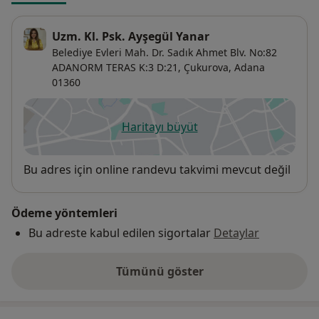
Uzm. Kl. Psk. Ayşegül Yanar
Belediye Evleri Mah. Dr. Sadık Ahmet Blv. No:82
ADANORM TERAS K:3 D:21,
Çukurova
,
Adana
01360
Haritayı büyüt
yeni bir sekmede açılır
Uygunluk
Bu adres için online randevu takvimi mevcut değil
Ödeme yöntemleri
Bu adreste kabul edilen sigortalar
Detaylar
Tümünü göster
adres hakkında