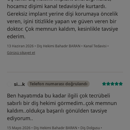
hocamız dişimi kanal tedavisiyle kurtardı.
Gereksiz implant yerine dişi korumaya öncelik
veren, işini titizlikle yapan ve güven veren bir
doktor. Çok memnun kaldım, kesinlikle tavsiye
ederim.
13 Haziran 2026
•
Diş Hekimi Bahadır BARAN
•
Kanal Tedavisi
•
kullanıcının görüşüne göre mu...t
Görüşü şikayet et
si...k
Telefon numarası doğrulandı
S
Ben hayatımda bu kadar ilgili çok tecrübeli
sabırlı bir diş hekimi görmedim..çok memnun
kaldım..oldukça başarılı gönülden tavsiye
ediyorum..
15 Mayıs 2026
•
Diş Hekimi Bahadır BARAN
•
Diş Dolgusu
•