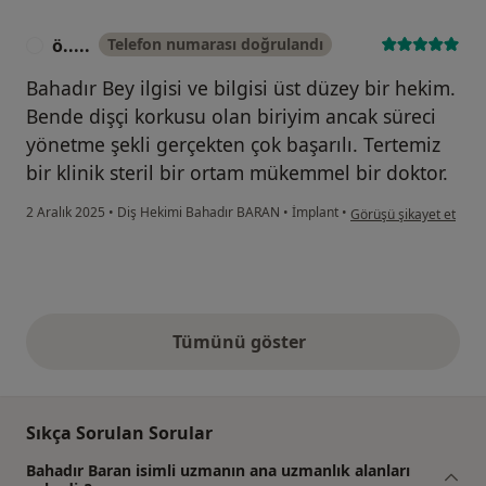
ö.....
Telefon numarası doğrulandı
Ö
Bahadır Bey ilgisi ve bilgisi üst düzey bir hekim.
Bende dişçi korkusu olan biriyim ancak süreci
yönetme şekli gerçekten çok başarılı. Tertemiz
bir klinik steril bir ortam mükemmel bir doktor.
kullanıcının görüşüne gö
2 Aralık 2025
•
Diş Hekimi Bahadır BARAN
•
İmplant
•
Görüşü şikayet et
Tümünü göster
yukarıdaki görüşler
Sıkça Sorulan Sorular
Bahadır Baran isimli uzmanın ana uzmanlık alanları