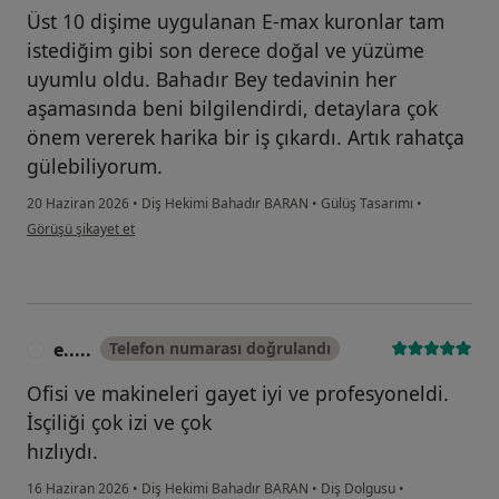
Üst 10 dişime uygulanan E-max kuronlar tam
istediğim gibi son derece doğal ve yüzüme
uyumlu oldu. Bahadır Bey tedavinin her
aşamasında beni bilgilendirdi, detaylara çok
önem vererek harika bir iş çıkardı. Artık rahatça
gülebiliyorum.
20 Haziran 2026
•
Diş Hekimi Bahadır BARAN
•
Gülüş Tasarımı
•
kullanıcının görüşüne göre b.....
Görüşü şikayet et
e.....
Telefon numarası doğrulandı
E
Ofisi ve makineleri gayet iyi ve profesyoneldi.
İsçiliği çok izi ve çok
hızlıydı.
16 Haziran 2026
•
Diş Hekimi Bahadır BARAN
•
Diş Dolgusu
•