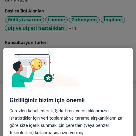
Başlıca İlgi Alanları
Gülüş tasarımı
Lamine
Zirkonyum
İmplant
a11y_sr_more_diseases
Diş ve Diş eti hastalıkları
+11
Konsültasyon türleri
Yüz yüze
Konumları görüntüle (1)
Tümünü göster
deneyim hakkında
Hizmetler
Gizliliğiniz bizim için önemli
Diğer Hizmetler
Çerezleri kabul ederek, Şirketimiz ve ortaklarımızın
istatistikler için veri toplamak ve tarama alışkanlıklarınıza
göre size içerik sunmak için çerezleri (veya benzer
20'lik Diş Çekimi
teknolojileri) kullanmasına izin vermiş