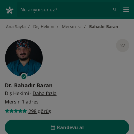
An
Ne arıyorsunuz?
Ana Sayfa
Diş Hekimi
Mersin
Bahadır Baran
Şehir değiştir
Dt.
Bahadır Baran
uzmanliklar hakkinda
Diş Hekimi
·
Daha fazla
Mersin
1 adres
298 görüş
Randevu al