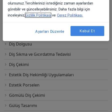
Apikal Rezeksiyon
olursunuz.Tercihlerinizi istediğiniz zaman ayarlardan
görebilir ve güncelleyebilirsiniz. Daha fazla bilgi için
Ağız Bakımı(Diş Ve Diş Eti Bakımı)
inceleyiniz,
Gizlilik Politikası
ve
Çerez Politikası.
Diastema Kapama
Kabul Et
Ayarları Düzenle
Diş Beyazlatma
Diş Dolgusu
Diş Sıkma ve Gıcırdatma Tedavisi
Diş Çekimi
Estetik Diş Hekimliği Uygulamaları
Estetik Porselen
Gömülü Diş Çekimi
Gülüş Tasarımı