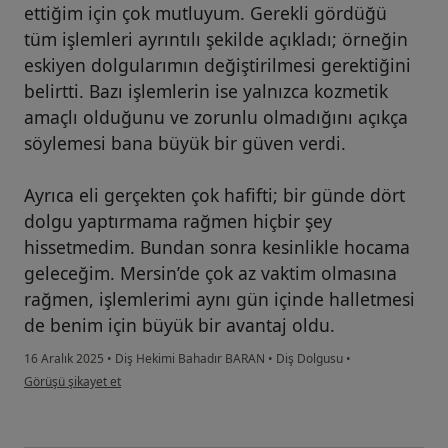
ettiğim için çok mutluyum. Gerekli gördüğü
tüm işlemleri ayrıntılı şekilde açıkladı; örneğin
eskiyen dolgularımın değiştirilmesi gerektiğini
belirtti. Bazı işlemlerin ise yalnızca kozmetik
amaçlı olduğunu ve zorunlu olmadığını açıkça
söylemesi bana büyük bir güven verdi.
Ayrıca eli gerçekten çok hafifti; bir günde dört
dolgu yaptırmama rağmen hiçbir şey
hissetmedim. Bundan sonra kesinlikle hocama
geleceğim. Mersin’de çok az vaktim olmasına
rağmen, işlemlerimi aynı gün içinde halletmesi
de benim için büyük bir avantaj oldu.
16 Aralık 2025
•
Diş Hekimi Bahadır BARAN
•
Diş Dolgusu
•
kullanıcının görüşüne göre en...s
Görüşü şikayet et