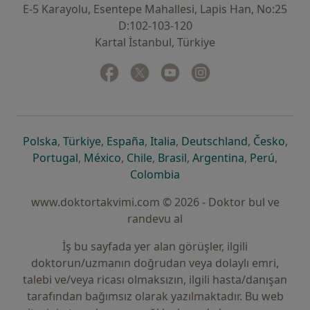
E-5 Karayolu, Esentepe Mahallesi, Lapis Han, No:25
D:102-103-120
Kartal İstanbul, Türkiye
Facebook
yeni bir sekmede açılır
Twitter
yeni bir sekmede açılır
Youtube
yeni bir sekmede açılır
Instagram
yeni bir sekmede aç
yeni bir sekmede açılır
yeni bir sekmede açılır
yeni bir sekmede açılır
yeni bir sekmede açılır
yeni bir sek
yeni 
Polska
,
Türkiye
,
España
,
Italia
,
Deutschland
,
Česko
,
yeni bir sekmede açılır
yeni bir sekmede açılır
yeni bir sekmede açılır
yeni bir sekmede açılır
yeni bir sekm
yeni bi
Portugal
,
México
,
Chile
,
Brasil
,
Argentina
,
Perú
,
yeni bir sekmede açılır
Colombia
www.doktortakvimi.com © 2026 - Doktor bul ve
randevu al
İş bu sayfada yer alan görüşler, ilgili
doktorun/uzmanın doğrudan veya dolaylı emri,
talebi ve/veya ricası olmaksızın, ilgili hasta/danışan
tarafından bağımsız olarak yazılmaktadır. Bu web