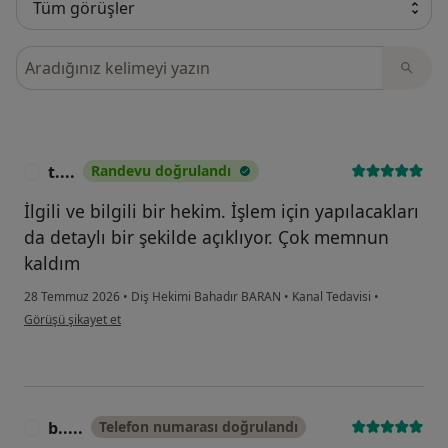
Görüşler içerisinde ara
t....
Randevu doğrulandı
T
İlgili ve bilgili bir hekim. İşlem için yapılacakları
da detaylı bir şekilde açıklıyor. Çok memnun
kaldım
28 Temmuz 2026
•
Diş Hekimi Bahadır BARAN
•
Kanal Tedavisi
•
kullanıcının görüşüne göre t....
Görüşü şikayet et
b.....
Telefon numarası doğrulandı
B