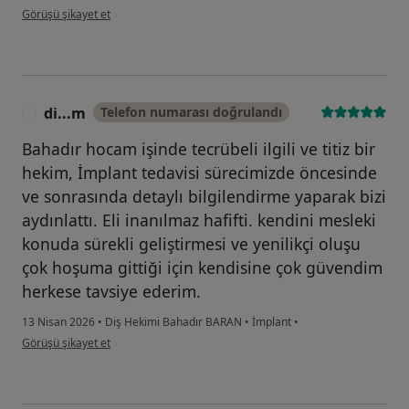
kullanıcının görüşüne göre si...k
Görüşü şikayet et
di...m
Telefon numarası doğrulandı
D
Bahadır hocam işinde tecrübeli ilgili ve titiz bir
hekim, İmplant tedavisi sürecimizde öncesinde
ve sonrasında detaylı bilgilendirme yaparak bizi
aydınlattı. Eli inanılmaz hafifti. kendini mesleki
konuda sürekli geliştirmesi ve yenilikçi oluşu
çok hoşuma gittiği için kendisine çok güvendim
herkese tavsiye ederim.
13 Nisan 2026
•
Diş Hekimi Bahadır BARAN
•
İmplant
•
kullanıcının görüşüne göre di...m
Görüşü şikayet et