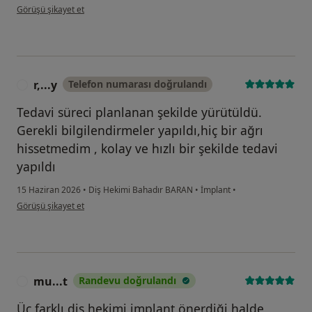
kullanıcının görüşüne göre e.....
Görüşü şikayet et
r,...y
Telefon numarası doğrulandı
R
Tedavi süreci planlanan şekilde yürütüldü.
Gerekli bilgilendirmeler yapıldı,hiç bir ağrı
hissetmedim , kolay ve hızlı bir şekilde tedavi
yapıldı
15 Haziran 2026
•
Diş Hekimi Bahadır BARAN
•
İmplant
•
kullanıcının görüşüne göre r,...y
Görüşü şikayet et
mu...t
Randevu doğrulandı
M
Üç farklı diş hekimi implant önerdiği halde,