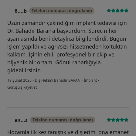
ö....b
Telefon numarası doğrulandı
Ö
Uzun zamandır çekindiğim implant tedavisi için
Dr. Bahadır Baran’a başvurdum. Sürecin her
aşamasında beni detaylıca bilgilendirdi. Bugün
işlem yapıldı ve ağrı/sızı hissetmeden koltuktan
kalktım. İşinin ehli, profesyonel bir ekip ve
hijyenik bir ortam. Gönül rahatlığıyla
gidebilirsiniz.
19 Şubat 2026
•
Diş Hekimi Bahadır BARAN
•
İmplant
•
kullanıcının görüşüne göre ö....b
Görüşü şikayet et
en...s
Telefon numarası doğrulandı
E
Hocamla ilk kez tanıştık ve dişlerimi ona emanet