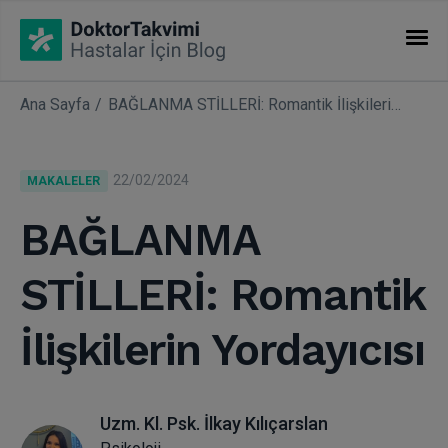
Ana Sayfa
BAĞLANMA STİLLERİ: Romantik İlişkilerin Yordayıcısı
İHTISASLAR
Makaleler
22/02/2024
MAKALELER
Uzmanlıklar
BAĞLANMA
STİLLERİ: Romantik
İlişkilerin Yordayıcısı
Uzm. Kl. Psk. İlkay Kılıçarslan