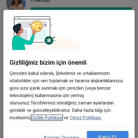
Psikoloji
Randevu al
Bağlanma, bir kişinin başka birine duygusal olarak
bağlı olması ve onunla güvenli bir ilişki kurabilmesi
anlamına gelir. Bağlanma stilleri, ilişkilerdeki temel
Gizliliğiniz bizim için önemli
dinamikleri anlamamızı sağlayan önemli bir
Çerezleri kabul ederek, Şirketimiz ve ortaklarımızın
kavramdır. Genellikle güvenlik, yakınlık ve
istatistikler için veri toplamak ve tarama alışkanlıklarınıza
bağımsızlık arasındaki dengeyi yansıtır. Bu kavram,
göre size içerik sunmak için çerezleri (veya benzer
John Bowlby tarafından ortaya konmuş ve
teknolojileri) kullanmasına izin vermiş
sonrasında Mary Ainsworth tarafından daha da
olursunuz.Tercihlerinizi istediğiniz zaman ayarlardan
görebilir ve güncelleyebilirsiniz. Daha fazla bilgi için
geliştirilmiştir. Bağlanma stilleri, genellikle çocukluk
inceleyiniz,
Gizlilik Politikası
ve
Çerez Politikası.
döneminde yaşanan deneyimlerle şekillenir ve
yetişkinlikteki ilişkileri de derinden etkiler. Bu
nedenle yetişkin olarak kurduğumuz ikili ilişkileri
Kabul Et
Ayarları Düzenle