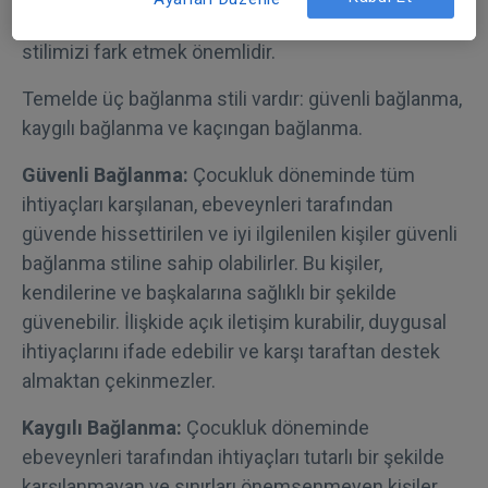
sağlıklı bir şekilde sürdürebilmek için bağlanma
stilimizi fark etmek önemlidir.
Temelde üç bağlanma stili vardır: güvenli bağlanma,
kaygılı bağlanma ve kaçıngan bağlanma.
Güvenli Bağlanma:
Çocukluk döneminde tüm
ihtiyaçları karşılanan, ebeveynleri tarafından
güvende hissettirilen ve iyi ilgilenilen kişiler güvenli
bağlanma stiline sahip olabilirler. Bu kişiler,
kendilerine ve başkalarına sağlıklı bir şekilde
güvenebilir. İlişkide açık iletişim kurabilir, duygusal
ihtiyaçlarını ifade edebilir ve karşı taraftan destek
almaktan çekinmezler.
Kaygılı Bağlanma:
Çocukluk döneminde
ebeveynleri tarafından ihtiyaçları tutarlı bir şekilde
karşılanmayan ve sınırları önemsenmeyen kişiler