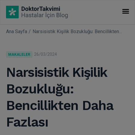
Ana Sayfa
Narsisistik Kişilik Bozukluğu: Bencillikten Daha Fazlası
İHTISASLAR
Makaleler
26/03/2024
MAKALELER
Uzmanlıklar
Narsisistik Kişilik
Bozukluğu:
Bencillikten Daha
Fazlası