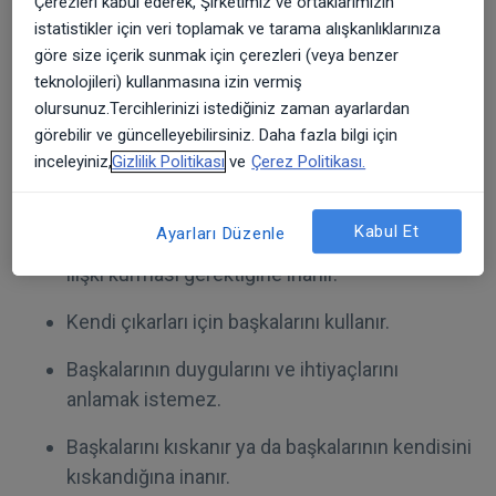
Çerezleri kabul ederek, Şirketimiz ve ortaklarımızın
istatistikler için veri toplamak ve tarama alışkanlıklarınıza
Narsisitik Kişilik Bozukluğunun Belirtileri:
göre size içerik sunmak için çerezleri (veya benzer
teknolojileri) kullanmasına izin vermiş
Başarılarını ve yeteneklerini abartır.
olursunuz.Tercihlerinizi istediğiniz zaman ayarlardan
Başkaları tarafından çok beğenilmek ister.
görebilir ve güncelleyebilirsiniz. Daha fazla bilgi için
inceleyiniz,
Gizlilik Politikası
ve
Çerez Politikası.
Özel ve eşi benzeri bulunmaz biri olduğuna
düşünür, onu ancak özel ve üstün diğer
Kabul Et
Ayarları Düzenle
kişilerin anlayabileceğine ve yalnızca onlarla
ilişki kurması gerektiğine inanır.
Kendi çıkarları için başkalarını kullanır.
Başkalarının duygularını ve ihtiyaçlarını
anlamak istemez.
Başkalarını kıskanır ya da başkalarının kendisini
kıskandığına inanır.