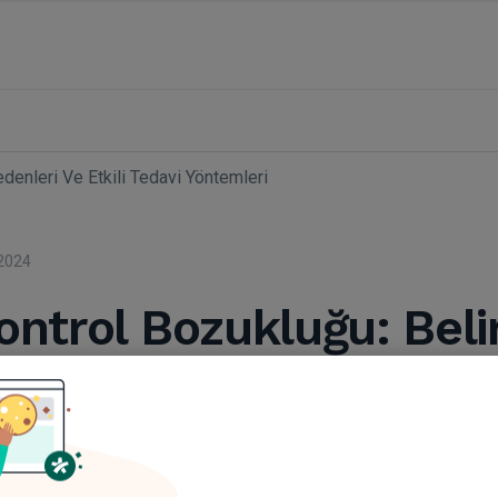
edenleri Ve Etkili Tedavi Yöntemleri
2024
ntrol Bozukluğu: Belirt
ri Ve Etkili Tedavi
leri