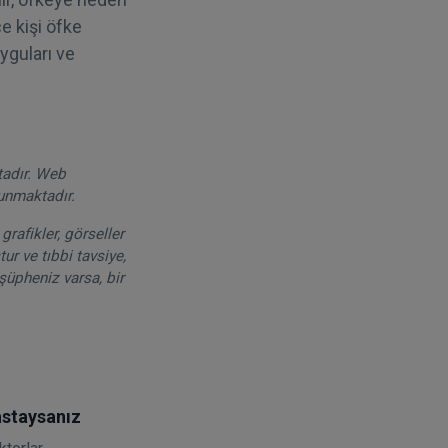
ce kişi öfke
uyguları ve
tadır. Web
runmaktadır.
grafikler, görseller
ur ve tıbbi tavsiye,
şüpheniz varsa, bir
staysanız