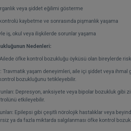
ırganlık veya şiddet eğilimi gösterme
kontrolü kaybetme ve sonrasında pişmanlık yaşama
e iş, okul veya ilişkilerde sorunlar yaşama
ukluğunun Nedenleri:
 Ailede öfke kontrol bozukluğu öyküsü olan bireylerde risk
: Travmatik yaşam deneyimleri, aile içi şiddet veya ihmal 
ontrol bozukluğunu tetikleyebilir.
runları: Depresyon, anksiyete veya bipolar bozukluk gibi zi
rolünü etkileyebilir.
unları: Epilepsi gibi çeşitli nörolojik hastalıklar veya beyind
ersiz ya da fazla miktarda salgılanması öfke kontrol boz