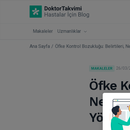
Makaleler
Uzmanlıklar
Ana Sayfa
Öfke Kontrol Bozukluğu: Belirtileri, N
26/03/
MAKALELER
Öfke Ko
Nedenle
Yöntem