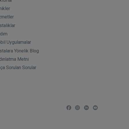
ktorlar
nikler
zmetler
taliklar
rdım
bil Uygulamalar
stalara Yönelik Blog
dınlatma Metni
kça Sorulan Sorular