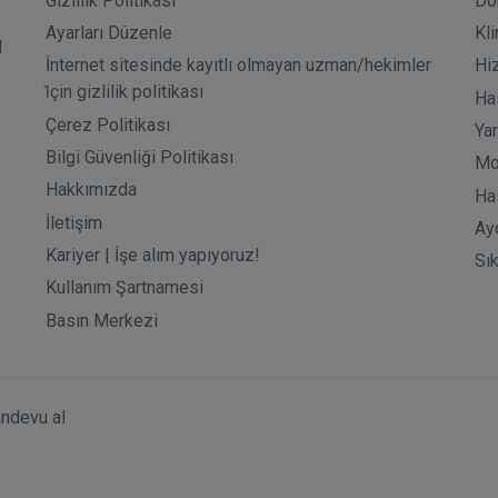
Gizlilik Politikası
Do
Ayarları Düzenle
Kli
l
İnternet sitesinde kayıtlı olmayan uzman/hekimler
Hi
i̇çin gizlilik politikası
Has
Çerez Politikası
Ya
Bilgi Güvenliği Politikası
Mo
Hakkımızda
Ha
İletişim
Ay
Kariyer | İşe alım yapıyoruz!
Sı
Kullanım Şartnamesi
Basın Merkezi
andevu al