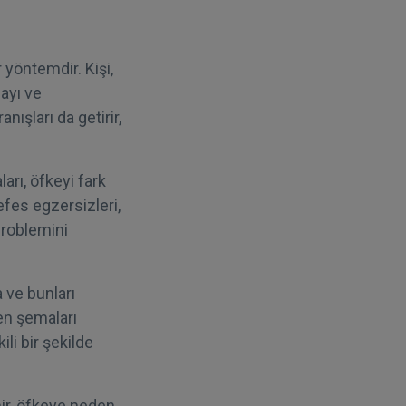
 yöntemdir. Kişi,
mayı ve
nışları da getirir,
arı, öfkeyi fark
efes egzersizleri,
problemini
 ve bunları
en şemaları
li bir şekilde
nir, öfkeye neden