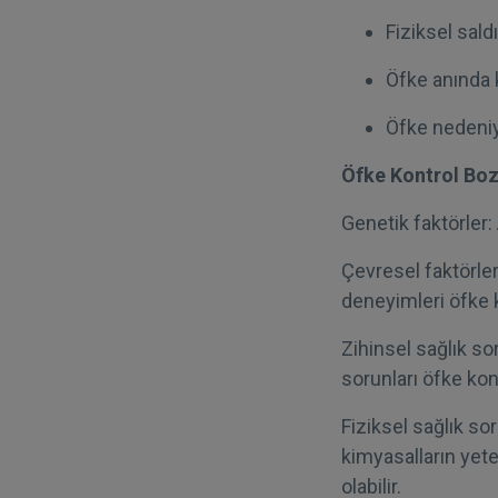
Fiziksel sald
Öfke anında 
Öfke nedeniyl
Öfke Kontrol Boz
Genetik faktörler:
Çevresel faktörler
deneyimleri öfke k
Zihinsel sağlık so
sorunları öfke kont
Fiziksel sağlık sor
kimyasalların yet
olabilir.