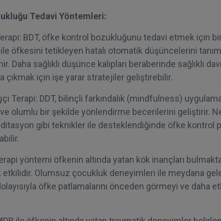
ukluğu Tedavi Yöntemleri:
Terapi: BDT, öfke kontrol bozukluğunu tedavi etmek için bir
ile öfkesini tetikleyen hatalı otomatik düşüncelerini tanı
r. Daha sağlıklı düşünce kalıpları beraberinde sağlıklı davra
 çıkmak için işe yarar stratejiler geliştirebilir.
şçı Terapi: DDT, bilinçli farkındalık (mindfulness) uygulamal
e olumlu bir şekilde yönlendirme becerilerini geliştirir. N
itasyon gibi teknikler ile desteklendiğinde öfke kontrol 
bilir.
rapi yöntemi öfkenin altında yatan kök inançları bulmakta
 etkilidir. Olumsuz çocukluk deneyimleri ile meydana gel
layısıyla öfke patlamalarını önceden görmeyi ve daha etki
DR ile öfkenin altında yatan travmatik deneyimler belirle