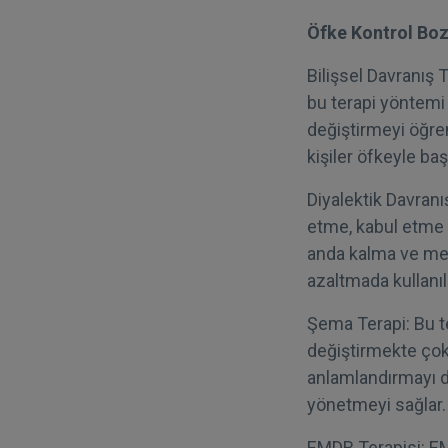
Öfke Kontrol Boz
Bilişsel Davranış 
bu terapi yöntemi 
değiştirmeyi öğreni
kişiler öfkeyle başa
Diyalektik Davranı
etme, kabul etme v
anda kalma ve med
azaltmada kullanıla
Şema Terapi: Bu te
değiştirmekte çok
anlamlandırmayı do
yönetmeyi sağlar.
EMDR Terapisi: EM