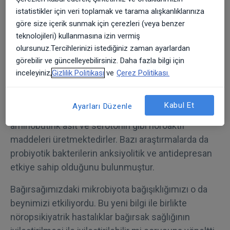
ve nöropsikiyatrik rahatsızlıklar arasında bağlantı
istatistikler için veri toplamak ve tarama alışkanlıklarınıza
olduğuna dair de güçlü kanıtlar vardır.
göre size içerik sunmak için çerezleri (veya benzer
teknolojileri) kullanmasına izin vermiş
Pek çok yeni araştırma gastrointestinal sistemde
olursunuz.Tercihlerinizi istediğiniz zaman ayarlardan
yaşayan yararlı, probiyotik ve zararlı
görebilir ve güncelleyebilirsiniz. Daha fazla bilgi için
mikroorganizmaların bağışıklık sistemini, nöral
inceleyiniz,
Gizlilik Politikası
ve
Çerez Politikası.
etkileşimleri ve beraberinde merkezi sinir sistemini
uyardığını göstermiştir. Bu mikroorganizmalar
Kabul Et
Ayarları Düzenle
bağırsak beyin arasında rol oynayan gama-
aminobutirik asit ve serotonin gibi nöroaktif
maddeleri üretmektedirler. Bazı araştırmalarda da
probiyotik bakterilerin anksiyolitik ve antidepresan
etkiye sahip olduğunu bulunmuştur.
Bağırsağımızdaki mikrobiyota bağışıklığımızı o da
beynimizi etkiliyordu. Bu yeni bilgi ile birlikte
nöropsikiyatrik hastalıklar bağırsak sağlığının