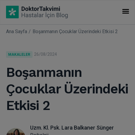
Ana Sayfa
Boşanmanın Çocuklar Üzerindeki Etkisi 2
İHTISASLAR
Makaleler
26/08/2024
MAKALELER
Uzmanlıklar
Boşanmanın
Çocuklar Üzerindeki
Etkisi 2
Uzm. Kl. Psk. Lara Balkaner Sünger