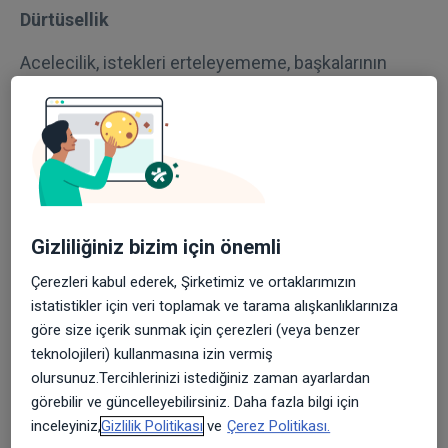
Dürtüsellik
Acelecilik, istekleri erteleyememe, başkalarının
sözlerini kesme. Ve hepsi bir arada bulunmak
zorunda değildir.Bir kişide sadece dikkat eksikiği
veya aşırı hareketlilik-dürtüsellik görülebilir. DEHB
olan çocuklarda çok değişken ruh hali
gözlemlenebilir.Fakat unutulmamalıdır ki DEHB
tedavi edilebilir
Gizliliğiniz bizim için önemli
DEHB Nedenleri Nelerdir?
Çerezleri kabul ederek, Şirketimiz ve ortaklarımızın
istatistikler için veri toplamak ve tarama alışkanlıklarınıza
DEHB, ebeveynlerin ve öğretenlerin davranış
göre size içerik sunmak için çerezleri (veya benzer
problemlerinden kaynaklı değildir. DEHB genetik
teknolojileri) kullanmasına izin vermiş
nedenli, nörobiyolojik bir hastalıktır.
olursunuz.Tercihlerinizi istediğiniz zaman ayarlardan
görebilir ve güncelleyebilirsiniz. Daha fazla bilgi için
İzlem Çalışmaları Ortaya Koymuştur ki;
inceleyiniz,
Gizlilik Politikası
ve
Çerez Politikası.