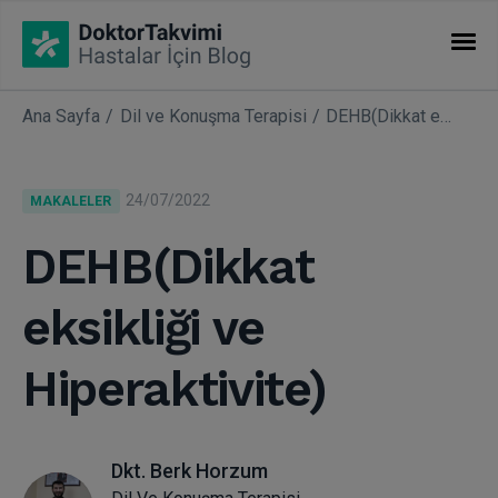
Ana Sayfa
Dil ve Konuşma Terapisi
DEHB(Dikkat eksikliği ve Hiperaktivite)
İHTISASLAR
Makaleler
24/07/2022
MAKALELER
Uzmanlıklar
DEHB(Dikkat
eksikliği ve
Hiperaktivite)
Dkt. Berk Horzum