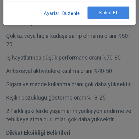
DEHB olanların olmayanlara göre okulu bırakma
oranı %32-40
Kabul Et
Ayarları Düzenle
Üniversiteyi bitirme oranı%5-10
Çok az veya hiç arkadaşa sahip olmama oranı %50-
70
İş hayatlarında düşük performans oranı %70-80
Antisosyal aktivitelere katılma oranı %40-50
Sigara ve madde kullanma oranı çok daha yüksektir.
Kişilik bozukluğu gösterme oranı %18-25
2 Farklı şekillerde yaşamlarını yanlış yönlendirme ve
tehlikeye atma durumları çok daha yüksektir.
Dikkat Eksikliği Belirtileri