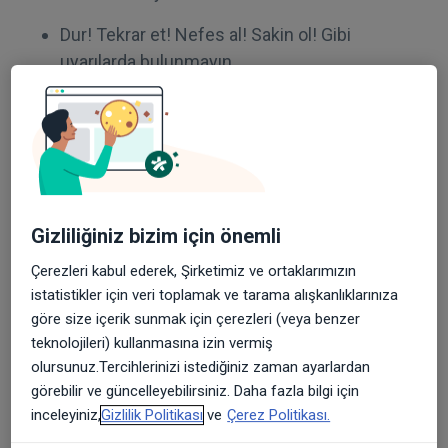
Dur! Tekrar et! Nefes al! Sakin ol! Gibi
uyarılarda bulunmayın.
KEKEMELİĞİN GELİŞMESİNE NEDEN OLAN
FAKTÖRLER
Doğuştan akıcılık bozukluğuna yatkın olan
çocuklar (Ailede olması)
Gizliliğiniz bizim için önemli
Dil edinimi sırasında ya da diğer gelişimsel
akıcılık bozuklarında acelecilikte oluşan hafif
Çerezleri kabul ederek, Şirketimiz ve ortaklarımızın
istatistikler için veri toplamak ve tarama alışkanlıklarınıza
kekemelik
göre size içerik sunmak için çerezleri (veya benzer
Çevresel akıcılık bozukluğu, konuşmayı kritize
teknolojileri) kullanmasına izin vermiş
olursunuz.Tercihlerinizi istediğiniz zaman ayarlardan
etme ya da stres yaratan olay nedeniyle
görebilir ve güncelleyebilirsiniz. Daha fazla bilgi için
başlayan akıcılık bozukluğunun kronik
inceleyiniz,
Gizlilik Politikası
ve
Çerez Politikası.
kekemeliğe dönüşmesi