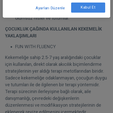
Kekemelikten dolayı tekrarlanan hayal kırıklığı
Kabul Et
Ayarları Düzenle
ve utanmanın iletişim hakkında yol açtığı
olumsuz hisler ve tutumlar.
ÇOCUKLUK ÇAĞINDA KULLANILAN KEKEMELİK
YAKLAŞIMLARI
FUN WITH FLUENCY
Kekemeliğe sahip 2.5-7 yaş aralığındaki çocuklar
için kullanılan, direkt olarak akıcılık biçimlendirme
stratejilerinin yer aldığı terapi metotlarından biridir.
Sadece kekemeliğe odaklanmayan, çocuğun duygu
ve tutumları ile de ilgilenen bir terapi yöntemidir.
Terapi sürecinin ilerleyişine bağlı olarak, aile
danışmanlığı, çevredeki değişkenlerin
düzenlenmesi ve modifikasyon stratejilerinin de
eklenerek revize edilmesini içermektedir.