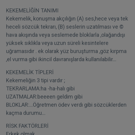
KEKEMELİĞİN TANIMI
Kekemelik, konuşma akçılığın (A) ses,hece veya tek
heceli sözcük tekrarı, (B) seslerin uzatılması ve ©
hava akışında veya seslemede bloklarla ,olağandışı
yüksek sıklıkla veya uzun süreli kesintelere
uğramasıdır . ek olarak yüz buruşturma ,göz kırpma
,el vurma gibi ikincil davranışlarda kullanılabilir…
KEKEMELİK TİPLERİ
Kekemeliğin 3 tipi vardır ;
TEKRARLAMA:ha -ha-halı gibi
UZATMALAR:beeeen geldim gibi
BLOKLAR:…Öğretmen ödev verdı gibi sözcüklerden
kaçma durumu…
RİSK FAKTÖRLERİ
Erkek olmak