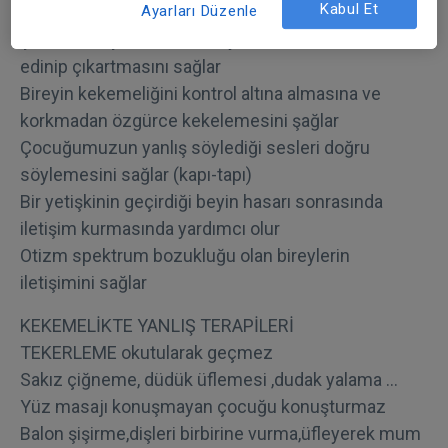
Kabul Et
Ayarları Düzenle
Hiç kelime çıktısı olmayan veya sınırlı sayıda kelime
çıktısı olan çocuklarımızın yeni kelimeleri beraber
edinip çıkartmasını sağlar
Bireyin kekemeliğini kontrol altına almasına ve
korkmadan özgürce kekelemesini şağlar
Çocuğumuzun yanlış söylediği sesleri doğru
söylemesini sağlar (kapı-tapı)
Bir yetişkinin geçirdiği beyin hasarı sonrasında
iletişim kurmasında yardımcı olur
Otizm spektrum bozukluğu olan bireylerin
iletişimini sağlar
KEKEMELİKTE YANLIŞ TERAPİLERİ
TEKERLEME okutularak geçmez
Sakız çiğneme, düdük üflemesi ,dudak yalama …
Yüz masajı konuşmayan çocuğu konuşturmaz
Balon şişirme,dişleri birbirine vurma,üfleyerek mum