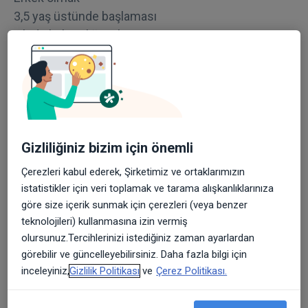
3,5 yaş üstünde başlaması
ailede kekemliğin olması
6 aydan uzun sürmesi
AİLERE KEKEMELİK ONERİLERİ
Günlük rütinlerini bozmamaları
Konuşma hızını azaltma… Ara ara konuşmada
duraksama yapma
Gizliliğiniz bizim için önemli
Çocuklarınıza (dur nefes al,bilerek yapıyorsun gibi)
Çerezleri kabul ederek, Şirketimiz ve ortaklarımızın
uyarılarında bulamamalı
istatistikler için veri toplamak ve tarama alışkanlıklarınıza
Çocuklarınıza müdahalede bulunmayın bırakın
göre size içerik sunmak için çerezleri (veya benzer
kelimesını bitirmesini bekleyin
teknolojileri) kullanmasına izin vermiş
ve asla kelimleri tamamlamayın
olursunuz.Tercihlerinizi istediğiniz zaman ayarlardan
görebilir ve güncelleyebilirsiniz. Daha fazla bilgi için
BİR KEKEME TERAPİSLİĞİ
inceleyiniz,
Gizlilik Politikası
ve
Çerez Politikası.
Korku,utanc ve suçluluk duygusunu azaltılarak yada
sıfırlıyarak kekemeliğe karşı bir terapi yapabilir