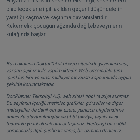
Hayatı zora sokan kekelemelik değil, kekelersem
olabileçeklerle ilgili akıldan geçenl düşüncelerin
yaratığı kaçma ve kaçınma davranışlarıdır…
Kekemelik çocuğun ağzında değil,ebeveynlerin
kulağında başlar…
Bu makalenin DoktorTakvimi web sitesinde yayımlanması,
yazarın açık izniyle yapılmaktadır. Web sitesindeki tüm
içerikler, fikri ve sınai mülkiyet mevzuatı kapsamında uygun
şekilde korunmaktadır.
DocPlanner Teknoloji A.Ş. web sitesi tıbbi tavsiye sunmaz.
Bu sayfanın içeriği, metinler, grafikler, görseller ve diğer
materyaller de dahil olmak üzere, yalnızca bilgilendirme
amacıyla oluşturulmuştur ve tıbbi tavsiye, teşhis veya
tedavinin yerini almak amacı taşımaz. Herhangi bir sağlık
sorununuzla ilgili şüpheniz varsa, bir uzmana danışınız.