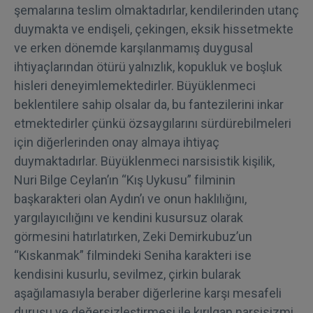
şemalarına teslim olmaktadırlar, kendilerinden utanç
duymakta ve endişeli, çekingen, eksik hissetmekte
ve erken dönemde karşılanmamış duygusal
ihtiyaçlarından ötürü yalnızlık, kopukluk ve boşluk
hisleri deneyimlemektedirler. Büyüklenmeci
beklentilere sahip olsalar da, bu fantezilerini inkar
etmektedirler çünkü özsaygılarını sürdürebilmeleri
için diğerlerinden onay almaya ihtiyaç
duymaktadırlar. Büyüklenmeci narsisistik kişilik,
Nuri Bilge Ceylan’ın “Kış Uykusu” filminin
başkarakteri olan Aydın’ı ve onun haklılığını,
yargılayıcılığını ve kendini kusursuz olarak
görmesini hatırlatırken, Zeki Demirkubuz’un
“Kıskanmak” filmindeki Seniha karakteri ise
kendisini kusurlu, sevilmez, çirkin bularak
aşağılamasıyla beraber diğerlerine karşı mesafeli
duruşu ve değersizleştirmesi ile kırılgan narsisizmi