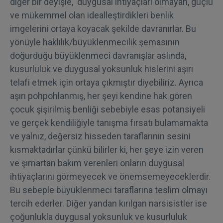
diğer bir deyişle, duygusal ihtiyaçları olmayan, güçlü
ve mükemmel olan idealleştirdikleri benlik
imgelerini ortaya koyacak şekilde davranırlar. Bu
yönüyle haklılık/büyüklenmecilik şemasının
doğurduğu büyüklenmeci davranışlar aslında,
kusurluluk ve duygusal yoksunluk hislerini aşırı
telafi etmek için ortaya çıkmıştır diyebiliriz. Ayrıca
aşırı pohpohlanmış, her şeyi kendine hak gören
çocuk şişirilmiş benliği sebebiyle esas potansiyeli
ve gerçek kendiliğiyle tanışma fırsatı bulamamakta
ve yalnız, değersiz hisseden taraflarının sesini
kısmaktadırlar çünkü bilirler ki, her şeye izin veren
ve şımartan bakım verenleri onların duygusal
ihtiyaçlarını görmeyecek ve önemsemeyeceklerdir.
Bu sebeple büyüklenmeci taraflarına teslim olmayı
tercih ederler. Diğer yandan kırılgan narsisistler ise
çoğunlukla duygusal yoksunluk ve kusurluluk