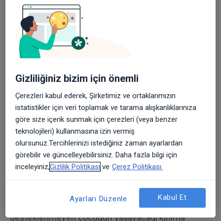
olmadığını fark eder ve libido dış nesnelere ego
ideali olarak yöneltilir. Diğer bir deyişle, birincil
narsisizmde muhteşem olan kendisiyken, yaşanan
kırılma ile bu muhteşemliği ötekine (anne, baba,
bakımveren) atfeder ve bu muhteşemliğin bir
parçası olarak kendi muhteşemliğini sürdürür.
Gizliliğiniz bizim için önemli
Nesne ilişkilerinde yaşadığı hayal kırıklığı,
Çerezleri kabul ederek, Şirketimiz ve ortaklarımızın
doyumsuzluk, yetersizlik ve eksiklikler ile libidinal
istatistikler için veri toplamak ve tarama alışkanlıklarınıza
yatırımın tekrar benliğe yönlendirilmesi süreci ise
göre size içerik sunmak için çerezleri (veya benzer
ikincil narsisizm olarak adlandırılır.
teknolojileri) kullanmasına izin vermiş
olursunuz.Tercihlerinizi istediğiniz zaman ayarlardan
Kendilik psikolojisinin kurucusu Kohut, narsisistik
görebilir ve güncelleyebilirsiniz. Daha fazla bilgi için
kişilik bozukluğu kavramını literatüre katmıştır ve
inceleyiniz,
Gizlilik Politikası
ve
Çerez Politikası.
narsisizmi sağlıklı gelişimsel süreçte bir gelişimsel
duraklama olarak değerlendirmiştir. Kohut’a göre,
Kabul Et
Ayarları Düzenle
ebeveynleri tarafından yeterince aynalanmayan ve
desteklenmeyen çocuğun yaşayacağı kırılma