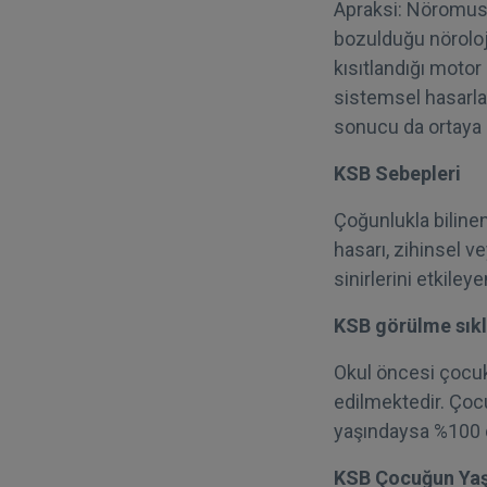
Apraksi: Nöromusk
bozulduğu nöroloji
kısıtlandığı motor
sistemsel hasarlar
sonucu da ortaya ç
KSB Sebepleri
Çoğunlukla bilinen
hasarı, zihinsel v
sinirlerini etkiley
KSB görülme sıkl
Okul öncesi çocukl
edilmektedir. Çoc
yaşındaysa %100 d
KSB Çocuğun Yaşa