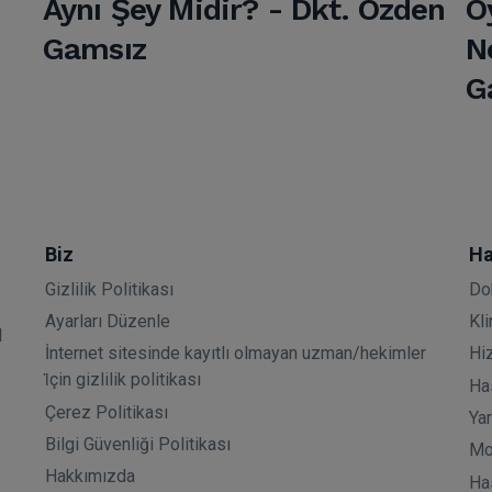
Aynı Şey Midir? - Dkt. Özden
O
Gamsız
N
G
Biz
Ha
Gizlilik Politikası
Do
Ayarları Düzenle
Kli
l
İnternet sitesinde kayıtlı olmayan uzman/hekimler
Hi
i̇çin gizlilik politikası
Has
Çerez Politikası
Ya
Bilgi Güvenliği Politikası
Mo
Hakkımızda
Ha