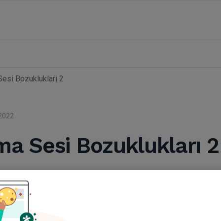
esi Bozuklukları 2
2022
a Sesi Bozuklukları 2
erk Horzum
onuşma Terapisi