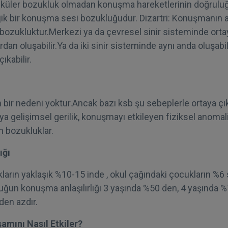
üler bozukluk olmadan konuşma hareketlerinin doğruluğu 
k bir konuşma sesi bozukluğudur. Dizartri: Konuşmanın anl
 bozukluktur.Merkezi ya da çevresel sinir sisteminde orta
dan oluşabilir.Ya da iki sinir sisteminde aynı anda oluşabi
ıkabilir.
 bir nedeni yoktur.Ancak bazı ksb şu sebeplerle ortaya çık
eya gelişimsel gerilik, konuşmayı etkileyen fiziksel anoma
en bozukluklar.
ığı
arın yaklaşık %10-15 inde , okul çağındaki çocukların %6 
uğun konuşma anlaşılırlığı 3 yaşında %50 den, 4 yaşında %
en azdır.
mını Nasıl Etkiler?