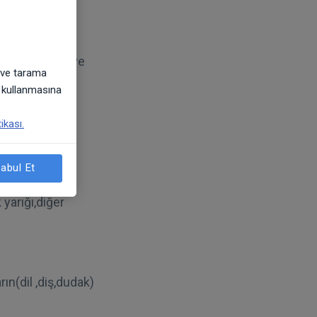
e kullanmada
cuğunuz 4 yaş ve
k ve tarama
bilirsiniz.
) kullanmasına
ikası.
abul Et
yarığı,diğer
ın(dil ,diş,dudak)