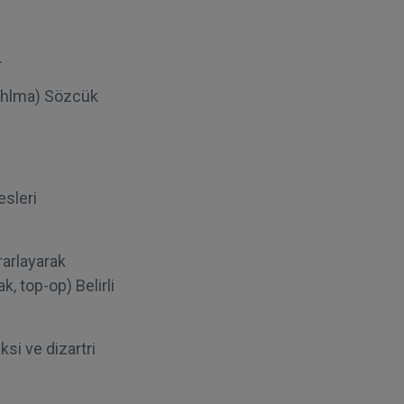
.
ehlma) Sözcük
esleri
arlayarak
, top-op) Belirli
si ve dizartri