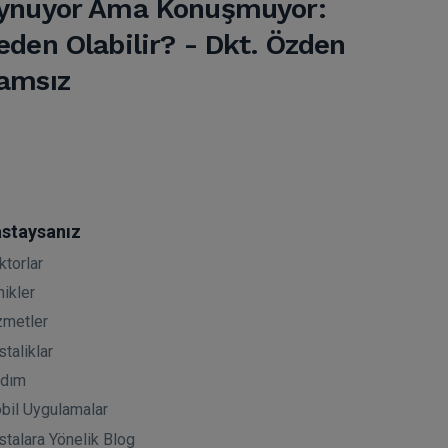
ynuyor Ama Konuşmuyor:
eden Olabilir? - Dkt. Özden
amsız
staysanız
ktorlar
nikler
zmetler
taliklar
rdım
bil Uygulamalar
stalara Yönelik Blog