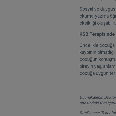
Sosyal ve duygusa
okuma-yazma öğre
eksikliği oluşabilir.
KSB Terapisinde 
Öncelikle çocuğa i
kaybının olmadığı
çocuğun konuşması
bireyin yaş, anlam
çocuğa uygun terap
Bu makalenin DoktorT
sitesindeki tüm içeri
DocPlanner Teknoloji 