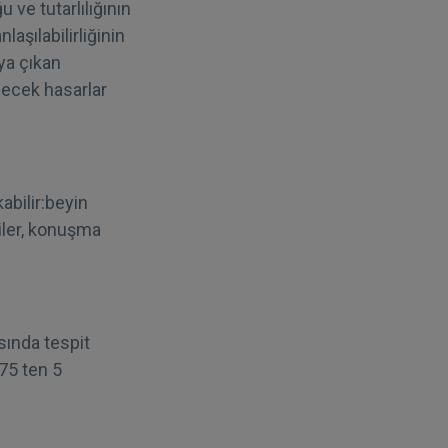
ve tutarlılığının
aşılabilirliğinin
ya çıkan
lecek hasarlar
abilir:beyin
liler, konuşma
sında tespit
75 ten 5