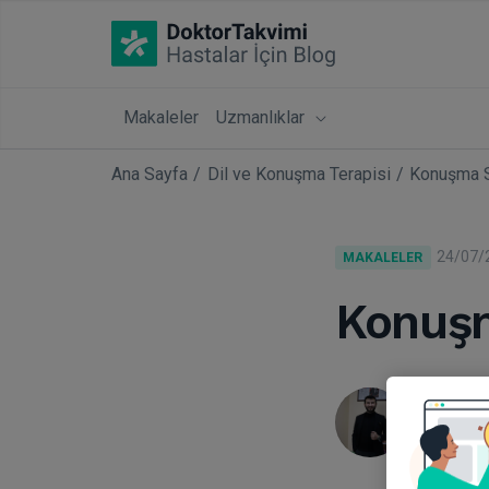
Makaleler
Uzmanlıklar
Ana Sayfa
Dil ve Konuşma Terapisi
Konuşma S
24/07/
MAKALELER
Konuşm
Dkt. B
Dil Ve K