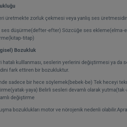
zukluğu
sleri üretmekte zorluk çekmesi veya yanlış ses üretmesidir
 ses düşürme(defter-efter) Sözcüğe ses ekleme(elma-
rme(kitap-titap)
lgisel) Bozukluk
i hatalı kulllanması, seslerin yerlerini değiştirmesi ya da s
ni fark ettiren bir bozukluktur.
nde sadece bir hece söylemek(bebek-be) Tek heceyi tekr
rme(yatak-yaya) Belirli sesleri devamlı olarak yutma(tak-ak
amlı değiştirme
şma bozuklukları motor ve nörojenik nedenli olabilir.Aprak