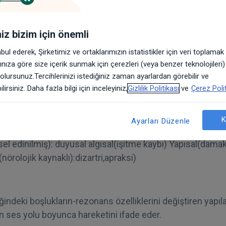
 üretmede, algılamada veya dili kurallarına uygun şekild
iniz bizim için önemli
 sonucu konuşma anlaşılırlığının etkilenmesidir. Eğer ço
abul ederek, Şirketimiz ve ortaklarımızın istatistikler için veri toplama
bazı sesleri üretmede güçlük yaşıyorsa ksb den şüphelene
arınıza göre size içerik sunmak için çerezleri (veya benzer teknolojileri
 olursunuz.Tercihlerinizi istediğiniz zaman ayarlardan görebilir ve
ası
lirsiniz. Daha fazla bilgi için inceleyiniz,
Gizlilik Politikası
ve
Çerez Polit
andırması vardır;
K
Ayarları Düzenle
ni bilinmeyen): artikülasyon, fonoloji
el edinilmiş): duyusal algısal(işitme kaybı) Yapısal(damak 
nörolojik kaynaklı):dizartri,apraksi)
eki boşlukların-rezonans özelliklerini değiştiren yapılar
rin ses yolu boyunca hareketini ifade eder.