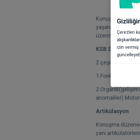
Konuşma seslerini
Gizliliğ
yaşanan zorluklar
Çerezleri k
üzerindeyse hala 
alışkanlıkl
izin vermiş
KSB Sınıflandırm
güncelleyebi
2 çeşit KSB sınıfl
1.Fonksiyonel(nede
2.Organik(gelişims
anomaliler) Motor(
Artikülasyon
Konuşma düzeneğind
yani artikülatörle