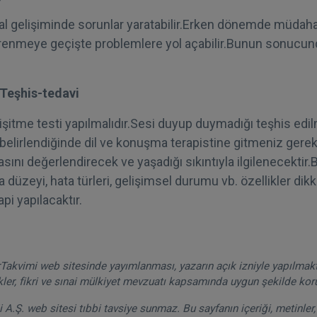
l gelişiminde sorunlar yaratabilir.Erken dönemde müdah
nmeye geçişte problemlere yol açabilir.Bunun sonucun
Teşhis-tedavi
şitme testi yapılmalıdır.Sesi duyup duymadığı teşhis edilm
 belirlendiğinde dil ve konuşma terapistine gitmeniz gere
nı değerlendirecek ve yaşadığı sıkıntıyla ilgilenecekti
a düzeyi, hata türleri, gelişimsel durumu vb. özellikler dikk
i yapılacaktır.
akvimi web sitesinde yayımlanması, yazarın açık izniyle yapılmak
kler, fikri ve sınai mülkiyet mevzuatı kapsamında uygun şekilde ko
A.Ş. web sitesi tıbbi tavsiye sunmaz. Bu sayfanın içeriği, metinler, 