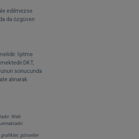
ale edilmezse
da da özgüven
elidir. İşitme
kmektedir.DKT,
r.Bunun sonucunda
ate alınarak
tadır. Web
runmaktadır.
grafikler, görseller