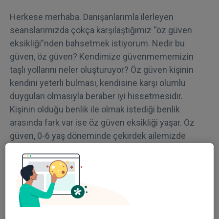
Herkese merhaba. Danışanlarımla ilerleyen
seanslarımızda çokça karşılaştığımız “öz güven
eksikliği”nden bahsetmek istiyorum. Nedir bu
güven, öz güven? Kendimize güvenmememizin
taşlı yollarını neler oluşturuyor? Öz güven kişinin
kendini yeterli bulması, kendisine karşı olumlu
duyguları olmasıyla beraber iyi hissetmesidir.
Kişinin olduğu benlik ile olmak istediği benlik
arasında fark var ise öz güven eksikliği yaşar. Öz
güven, 0-6 yaş döneminde çekirdek ailemizde
başlar, yetişme tarzımızla şekillenir ve gelişir.
Özellikle 0 ile 2 yaş arasındaki dönemde çocuk anne
ve babasına bağımlı olarak ihtiyaçlarını karşılar.
Böylelikle bu dönemde ‘değerli’ olduğu hissi
çocukta oluşmaya başlar. Çocuk ile doğumdan
itibaren konuşmak değerli olduğu hissinin