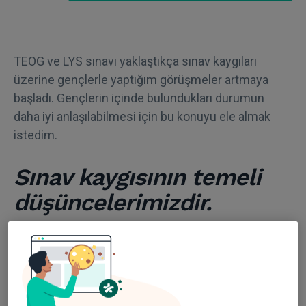
TEOG ve LYS sınavı yaklaştıkça sınav kaygıları
üzerine gençlerle yaptığım görüşmeler artmaya
başladı. Gençlerin içinde bulundukları durumun
daha iyi anlaşılabilmesi için bu konuyu ele almak
istedim.
Sınav kaygısının temeli
düşüncelerimizdir.
Sınav kaygıları temelde anlam verme ve düşünme
sorunlarından köken alır. Bir şeye nasıl bakarsak
öyle görürüz. Nasıl baktığımızı sorgulamazsak isek
hatayı nerede yaptığımızı fark edemeden kaygıların
içinde boğuşur dururuz.