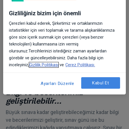
Gizliliğiniz bizim için önemli
Sınava doğru anlam vermek
gerekir…
Çerezleri kabul ederek, Şirketimiz ve ortaklarımızın
istatistikler için veri toplamak ve tarama alışkanlıklarınıza
Sınav hazırlığı özünde bir bilgi edinme ve bu bilgiyi
göre size içerik sunmak için çerezleri (veya benzer
verilen sürede geri sunma sürecidir. Bu nedenle
teknolojileri) kullanmasına izin vermiş
olursunuz.Tercihlerinizi istediğiniz zaman ayarlardan
bilgi edinme ve zaman yönetimi konusunda
görebilir ve güncelleyebilirsiniz. Daha fazla bilgi için
beceriler kazanmayı gerektirir. Hazırlıklarımızla bilgi
inceleyiniz,
Gizlilik Politikası
ve
Çerez Politikası.
ve beceriler kazanırız girdiğimiz testler ile de
bunları sınarız.
Kabul Et
Ayarları Düzenle
Bilgi ve becerilerimiz
geliştirilebilir…
Büyük sınava kadar geliştirebileceğimiz kadar bilgi
ve becerilerimizi geliştirir, sınav günü ise bu
edindiklerimizi kağıda yansıtmaya çalışırız. Sınav bir