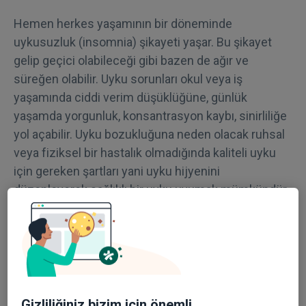
Hemen herkes yaşamının bir döneminde
uykusuzluk (insomnia) şikayeti yaşar. Bu şikayet
gelip geçici olabileceği gibi bazen de ağır ve
süreğen olabilir. Uyku sorunları okul veya iş
yaşamında ciddi verim düşüklüğüne, günlük
yaşamda yorgunluk, konsantrasyon kaybı, sinirliliğe
yol açabilir. Uyku bozukluğuna neden olacak ruhsal
veya fiziksel bir hastalık olmadığında kaliteli uyku
için gereken şartları yani uyku hijyenini
düzenleyerek sağlıklı bir uyku uyumak mümkündür.
Uyku Hijyeni Nasıl Sağlanır?
–Geceleri hep aynı saatte yatıp, sabahları hep aynı
saatte kalkmak (hafta sonları da bu düzeni
değiştirmemek) gerekir.
Gizliliğiniz bizim için önemli