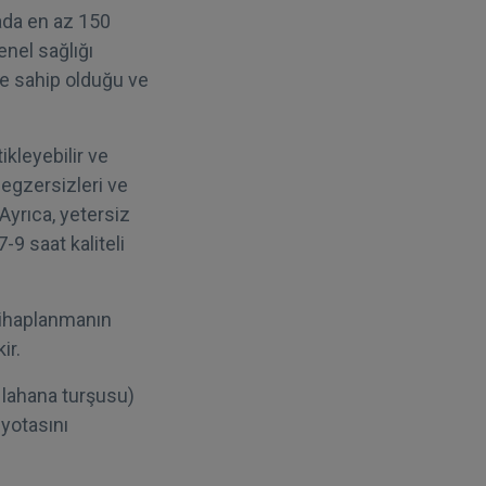
ada en az 150
enel sağlığı
re sahip olduğu ve
ikleyebilir ve
 egzersizleri ve
 Ayrıca, yetersiz
-9 saat kaliteli
ltihaplanmanın
ir.
, lahana turşusu)
yotasını