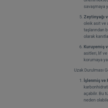
savaşmaya ya
Zeytinyağı v
oleik asit ve
taşlarından b
olarak kanıtl
Kuruyemiş v
asitleri, lif 
korumaya yard
Uzak Durulması Ge
İşlenmiş ve 
karbonhidratl
açabilir. Bu 
neden olabil