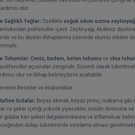
rdımcı olur.
e Sağlıklı Yağlar:
Özellikle
soğuk sıkım sızma zeytinyağ
 antioksidan polifenoller içerir. Zeytinyağı, Akdeniz diyetin
iridir ve bu diyetin iltihaplanma üzerinde olumlu etkileri o
anmıştır.
e Tohumlar:
Ceviz, badem, keten tohumu
ve
chia toh
ve polifenoller açısından zengindir. Düzenli olarak tüketilmele
ımcı olur ve iltihap belirteçlerini azaltabilir.
reken Besinler ve Alışkanlıklar
Rafine Gıdalar:
Beyaz ekmek, beyaz pirinç, makarna gibi 
ar ve şeker içeriği yüksek yiyecekler, insülin direncine ve 
tür gıdalar kan şekeri dalgalanmalarına ve inflamatuar belir
eceğinden dolayı tüketiminde sınırlama olması gerekmekt