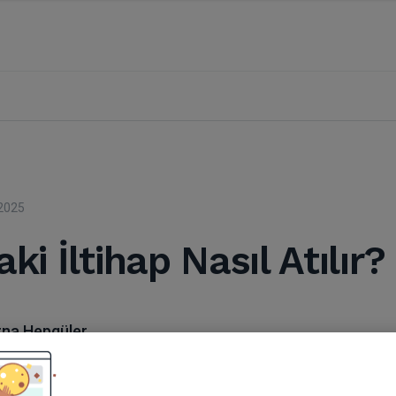
2025
ki İltihap Nasıl Atılır?
rna Hepgüler
en