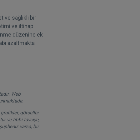
 ve sağlıklı bir
imi ve iltihap
slenme düzenine ek
ihabı azaltmakta
tadır. Web
runmaktadır.
grafikler, görseller
ur ve tıbbi tavsiye,
şüpheniz varsa, bir