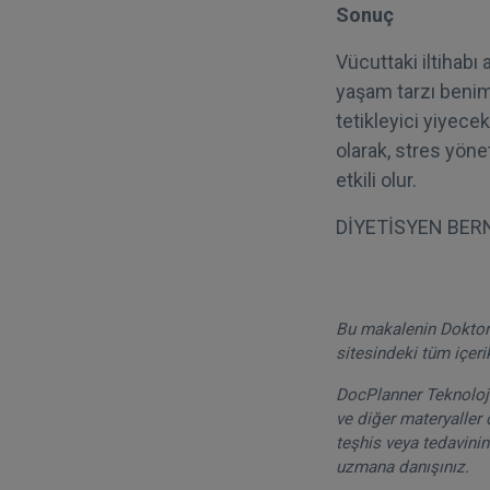
Sonuç
Vücuttaki iltihabı 
yaşam tarzı benim
tetikleyici yiyece
olarak, stres yönet
etkili olur.
DİYETİSYEN BER
Bu makalenin DoktorT
sitesindeki tüm içeri
DocPlanner Teknoloji 
ve diğer materyaller 
teşhis veya tedavinin
uzmana danışınız.