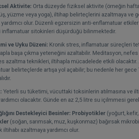
ksel Aktivite:
Orta düzeyde fiziksel aktivite (örneğin haft
ş, yüzme veya yoga), iltihap belirteçlerini azaltmaya ve g
 yardımcı olur. Düzenli egzersizin anti-enflamatuar etkile
i inflamatuar sitokinleri düşürdüğü bilinmektedir.
imi ve Uyku Düzeni:
Kronik stres, inflamatuar süreçleri tet
apla başa çıkma yeteneğini azaltabilir. Meditasyon, nefes
es azaltma teknikleri, iltihapla mücadelede etkili olacaktır.
tuar belirteçlerde artışa yol açabilir; bu nedenle her gece 7
ıdır.
:
Yeterli su tüketimi, vücuttaki toksinlerin atılmasına ve i
rdımcı olacaktır. Günde en az 2,5 litre su içilmmesi gerek
lığını Destekleyici Besinler:
Probiyotikler
(yoğurt, kefir
kler
(soğan, sarımsak, muz, kuşkonmaz) bağırsak mikrobi
iltihabı azaltmaya yardımcı olur.