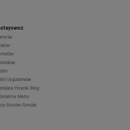
staysanız
ktorlar
nikler
zmetler
taliklar
rdım
bil Uygulamalar
stalara Yönelik Blog
dınlatma Metni
kça Sorulan Sorular