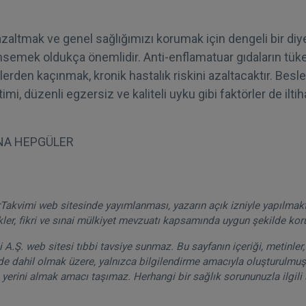
azaltmak ve genel sağlığımızı korumak için dengeli bir diyet
semek oldukça önemlidir. Anti-enflamatuar gıdaların tüket
klerden kaçınmak, kronik hastalık riskini azaltacaktır. Be
imi, düzenli egzersiz ve kaliteli uyku gibi faktörler de ilt
NA HEPGÜLER
akvimi web sitesinde yayımlanması, yazarın açık izniyle yapılmak
kler, fikri ve sınai mülkiyet mevzuatı kapsamında uygun şekilde ko
A.Ş. web sitesi tıbbi tavsiye sunmaz. Bu sayfanın içeriği, metinler, 
de dahil olmak üzere, yalnızca bilgilendirme amacıyla oluşturulmuşt
 yerini almak amacı taşımaz. Herhangi bir sağlık sorununuzla ilgili 