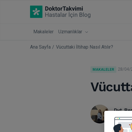
Makaleler
Uzmanlıklar
Ana Sayfa
Vücuttaki İltihap Nasıl Atılır?
28/04/
MAKALELER
Vücutta
Dyt. Be
Diyetisy