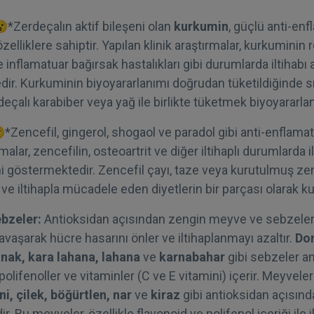
*Zerdeçalın aktif bileşeni olan
kurkumin
, güçlü anti-en
zelliklere sahiptir. Yapılan klinik araştırmalar, kurkuminin r
e inflamatuar bağırsak hastalıkları gibi durumlarda iltihabı a
r. Kurkuminin biyoyararlanımı doğrudan tüketildiğinde sın
eçalı karabiber veya yağ ile birlikte tüketmek biyoyararlanım
*Zencefil, gingerol, shogaol ve paradol gibi anti-enflamat
rmalar, zencefilin, osteoartrit ve diğer iltihaplı durumlarda i
ni göstermektedir. Zencefil çayı, taze veya kurutulmuş zen
 ve iltihapla mücadele eden diyetlerin bir parçası olarak kull
bzeler:
Antioksidan açısından zengin meyve ve sebzeler
savaşarak hücre hasarını önler ve iltihaplanmayı azaltır.
Dom
anak, kara lahana, lahana
ve
karnabahar
gibi sebzeler a
polifenoller ve vitaminler (C ve E vitamini) içerir. Meyvele
i, çilek, böğürtlen, nar
ve
kiraz
gibi antioksidan açısınd
r. Bu meyveler, özellikle flavonoid ve polifenol içeriği ile 