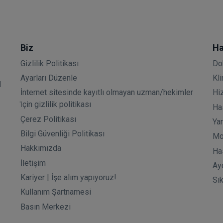
Biz
Ha
Gizlilik Politikası
Do
Ayarları Düzenle
Kli
l
İnternet sitesinde kayıtlı olmayan uzman/hekimler
Hi
i̇çin gizlilik politikası
Has
Çerez Politikası
Ya
Bilgi Güvenliği Politikası
Mo
Hakkımızda
Ha
İletişim
Ay
Kariyer | İşe alım yapıyoruz!
Sı
Kullanım Şartnamesi
Basın Merkezi