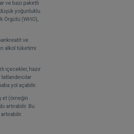
ar ve bazı paketli
ki düşük yoğunluklu
ğlık Örgütü (WHO),
pankreatit ve
rı alkol tüketimi
lı içecekler, hazır
tatlandırıcılar
haba yol açabilir.
ş et (örneğin
ı artırabilir. Bu
rtırabilir.