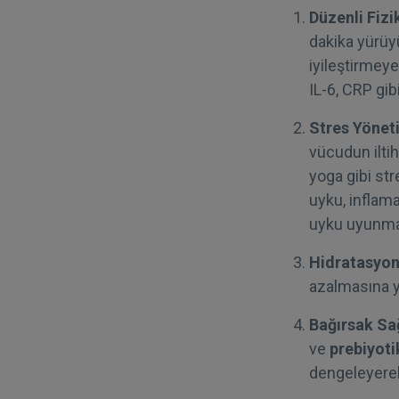
Düzenli Fizi
dakika yürüyü
iyileştirmeye
IL-6, CRP gib
Stres Yönet
vücudun iltih
yoga gibi str
uyku, inflama
uyku uyunmal
Hidratasyon
azalmasına ya
Bağırsak Sağ
ve
prebiyoti
dengeleyerek 