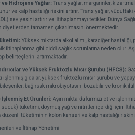
 ve Hidrojene Yağlar:
Trans yağlar, margarinler, kızartmal
unur ve kalp hastalığı riskini artırır. Trans yağlar, vücutta
LDL) seviyesini artırır ve iltihaplanmayı tetikler. Dünya Sa
ın diyetlerden tamamen çıkarılmasını önermektedir.
Tüketimi:
Yüksek miktarda alkol alımı, karaciğer hastalığı, 
k iltihaplanma gibi ciddi sağlık sorunlarına neden olur. Aşı
ap belirteçlerini artırmaktadır.
dırıcılar ve Yüksek Fruktozlu Mısır Şurubu (HFCS):
Gaz
azı işlenmiş gıdalar, yüksek fruktozlu mısır şurubu ve yapay 
 bileşenler, bağırsak mikrobiyotasını bozabilir ve kronik ilti
e İşlenmiş Et Ürünleri:
Aşırı miktarda kırmızı et ve işlenmi
sucuk) tüketimi, doymuş yağ ve nitritler içerdiği için iltihab
 düzenli tüketiminin kolon kanseri ve kalp hastalığı riskini a
rileri ve İltihap Yönetimi