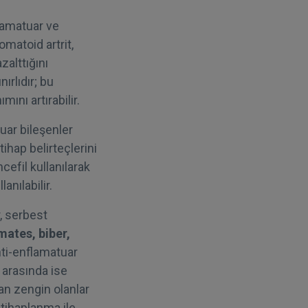
flamatuar ve
omatoid artrit,
zalttığını
ırlıdır; bu
ını artırabilir.
uar bileşenler
ltihap belirteçlerini
cefil kullanılarak
anılabilir.
, serbest
ates, biber,
nti-enflamatuar
r arasında ise
an zengin olanlar
iltihaplanma ile