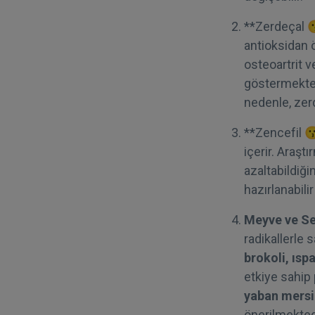
**Zerdeçal 
antioksidan ö
osteoartrit v
göstermektedi
nedenle, zerd
**Zencefil 😗
içerir. Araştı
azaltabildiği
hazırlanabilir
Meyve ve Se
radikallerle 
brokoli, ısp
etkiye sahip 
yaban mersin
önerilmektedi