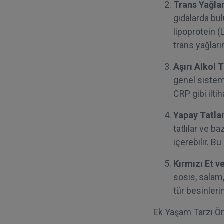
Trans Yağlar
gıdalarda bul
lipoprotein (
trans yağlar
Aşırı Alkol 
genel sistemi
CRP gibi iltih
Yapay Tatlan
tatlılar ve b
içerebilir. Bu
Kırmızı Et v
sosis, salam, 
tür besinlerin
Ek Yaşam Tarzı Öne