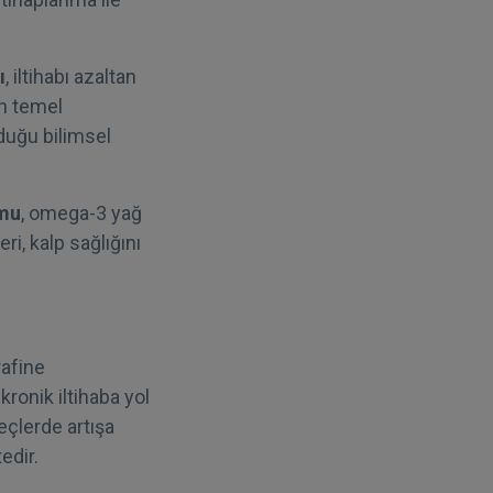
ı
, iltihabı azaltan
in temel
lduğu bilimsel
umu
, omega-3 yağ
ri, kalp sağlığını
rafine
kronik iltihaba yol
teçlerde artışa
edir.