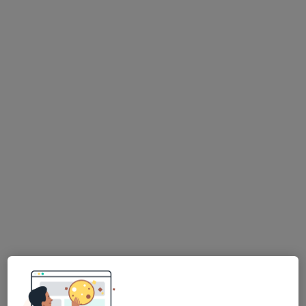
Randevu talep et
Uygun olan doktor/uzmanlar
Bu doktor/uzmanlar Altındağ, Ankara aramanıza
yakın bölgelerde bulunuyor.
Prof. Dr. İbrahim Karnak
Çocuk cerrahisi, Çocuk ürolojisi
56 görüş