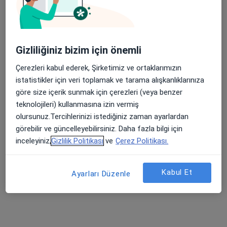
Muhsin Yazıcıoğlu Cad. No: 31/24, Ankara
•
Harita
İbrahim Karnak Muayenehanesi
Bu uzman ilgili adres için online danışmanlık/takvim sunmuyor.
Gizliliğiniz bizim için önemli
Randevu talep et
Çerezleri kabul ederek, Şirketimiz ve ortaklarımızın
istatistikler için veri toplamak ve tarama alışkanlıklarınıza
göre size içerik sunmak için çerezleri (veya benzer
teknolojileri) kullanmasına izin vermiş
olursunuz.Tercihlerinizi istediğiniz zaman ayarlardan
görebilir ve güncelleyebilirsiniz. Daha fazla bilgi için
inceleyiniz,
Gizlilik Politikası
ve
Çerez Politikası.
Prof. Dr. Fatih Andıran
Kabul Et
Ayarları Düzenle
Çocuk cerrahisi, Çocuk ürolojisi
205 görüş
NEORAMA İş Merkezi (Armada yanı), Yaşam Cad. No:13A Daire: 87, Söğütözü, Ankara
•
Harita