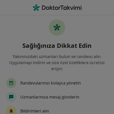
An
Çocuk Cerrahisi • Altındağ, Ankara
Filters
Sigorta
Harita
Altındağ, Çocuk Cerrahisi
Sağlığınıza Dikkat Edin
Yakınınızdaki uzmanları bulun ve randevu alın.
Uygulamayı indirin ve size özel özelliklere ücretsiz
erişin:
Randevularınızı kolayca yönetin
Doç. Dr. İdil Rana User
Uzmanlarınıza mesaj gönderin
Çocuk cerrahisi
9 görüş
Bildirimleri alın