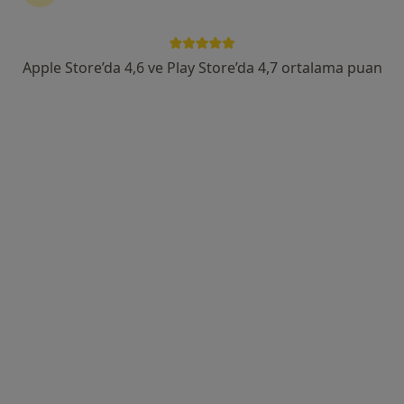
Hacettepe, Gevher Nesibe Cad., Altındağ
•
Harita
Hacettepe Üniversitesi İhsan Doğramacı Çocuk Hastanesi
Bu uzman ilgili adres için online danışmanlık/takvim sunmuyor.
Apple Store’da 4,6 ve Play Store’da 4,7 ortalama puan
Randevu talep et
Doç. Dr. Burak Ardıçlı
Çocuk cerrahisi
26 görüş
Hacettepe, Gevher Nesibe Cad., Altındağ
•
Harita
Hacettepe Üniversitesi İhsan Doğramacı Çocuk Hastanesi