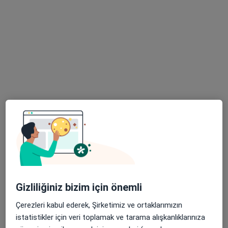
Uzm. Dr. Zeynel Albayrak
Çocuk sağlığı ve hastalıkları
45 görüş
Cumhuriyet Mahallesi Fedakar Sokak No:13/4 Blok Opal Demir Romance Sitesi, İstanbul
•
Harita
Zeynel Albayrak Muayehanesi
Bu uzman ilgili adres için online danışmanlık/takvim sunmuyor.
Gizliliğiniz bizim için önemli
Randevu talep et
Çerezleri kabul ederek, Şirketimiz ve ortaklarımızın
istatistikler için veri toplamak ve tarama alışkanlıklarınıza