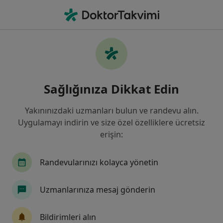
An
Çocuk Sağlığı Ve Hastalıkları • Istanbul
Filters
Sigorta:
Sompo Sigorta
İstanbul bölgesinde Sompo Sigorta kabul
Sağlığınıza Dikkat Edin
eden Çocuk Sağlığı Ve Hastalıkları Doktorla
Yakınınızdaki uzmanları bulun ve randevu alın.
Uygulamayı indirin ve size özel özelliklere ücretsiz
erişin:
Randevularınızı kolayca yönetin
Uzmanlarınıza mesaj gönderin
Dr. Öğr. Üyesi Haşim Gencer
Çocuk sağlığı ve hastalıkları
Bildirimleri alın