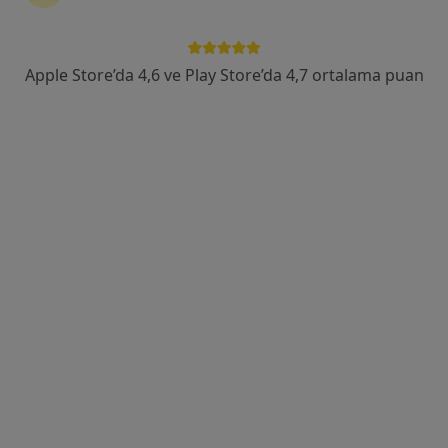
Birlik Mah. Bahçeler Cad. No: 5 (Esenler Kültür Merkezi Karşısı), Esenler
•
Harita
Esenler Medipol Üniversitesi Hastanesi
Bu uzman ilgili adres için online danışmanlık/takvim sunmuyor.
Apple Store’da 4,6 ve Play Store’da 4,7 ortalama puan
Randevu talep et
Uzm. Dr. Mammad Mammadlı
Çocuk sağlığı ve hastalıkları
Birlik Mah. Bahçeler Cad. No: 5 (Esenler Kültür Merkezi Karşısı), Esenler
•
Harita
Esenler Medipol Üniversitesi Hastanesi
Bu uzman ilgili adres için online danışmanlık/takvim sunmuyor.