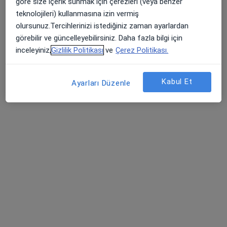
göre size içerik sunmak için çerezleri (veya benzer
teknolojileri) kullanmasına izin vermiş
olursunuz.Tercihlerinizi istediğiniz zaman ayarlardan
görebilir ve güncelleyebilirsiniz. Daha fazla bilgi için
inceleyiniz,
Gizlilik Politikası
ve
Çerez Politikası.
Kabul Et
Uzm. Dr. Vural Kartal
Ayarları Düzenle
Çocuk sağlığı ve hastalıkları
14 görüş
Alemdağ Yanyolu Cad. No:36, Üsküdar
•
Harita
Özel Çamlıca Erdem Hastanesi
Bu uzman ilgili adres için online danışmanlık/takvim sunmuyor.
Randevu talep et