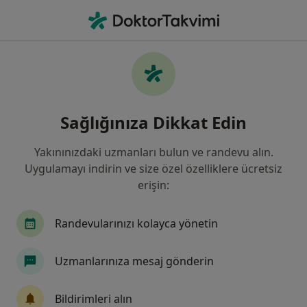
An
Plastik Rekonstrüktif Ve Estetik Cerrahi • Istanbul
Filters
Sigorta:
Sompo Sigorta
İstanbul bölgesinde Sompo Sigorta kabul
Sağlığınıza Dikkat Edin
eden Plastik Rekonstrüktif Ve Estetik Cerra
Yakınınızdaki uzmanları bulun ve randevu alın.
Uygulamayı indirin ve size özel özelliklere ücretsiz
erişin:
Randevularınızı kolayca yönetin
Uzmanlarınıza mesaj gönderin
Dr. Öğr. Üyesi Aslı Datlı
Plastik rekonstrüktif ve estetik cerrahi
Bildirimleri alın
53 görüş