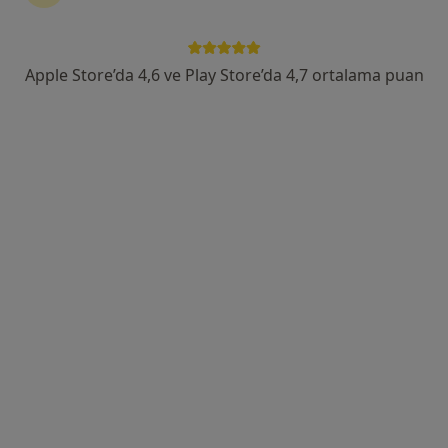
Ahmet Adnan Saygun Cad. Canan Sok. No:5 Ulus, Beşiktaş
•
Harita
Liv Hospital Ulus
Apple Store’da 4,6 ve Play Store’da 4,7 ortalama puan
Bu uzman ilgili adres için online danışmanlık/takvim sunmuyor.
Randevu talep et
Op. Dr. Cengizhan Ekizceli
Plastik rekonstrüktif ve estetik cerrahi
56 görüş
Atakent Mahallesi 4. Cadde No:36, İstanbul
•
Harita