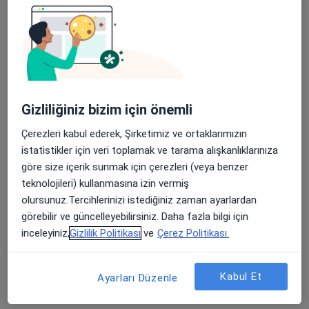
Randevu talep et
Gizliliğiniz bizim için önemli
Çerezleri kabul ederek, Şirketimiz ve ortaklarımızın
istatistikler için veri toplamak ve tarama alışkanlıklarınıza
Medicana Beylikdüzü International
göre size içerik sunmak için çerezleri (veya benzer
İstanbul
teknolojileri) kullanmasına izin vermiş
olursunuz.Tercihlerinizi istediğiniz zaman ayarlardan
Plastik rekonstrüktif ve estetik cerrahi, İç hastalıkları,
·
Daha fazla
görebilir ve güncelleyebilirsiniz. Daha fazla bilgi için
Endokrinoloji ve metabolizma hastalıkları
inceleyiniz,
Gizlilik Politikası
ve
Çerez Politikası.
581 görüş
Beylikdüzü Cad. No:3, Beylikdüzü
•
Harita
Medicana Beylikdüzü International İstanbul
Kabul Et
Ayarları Düzenle