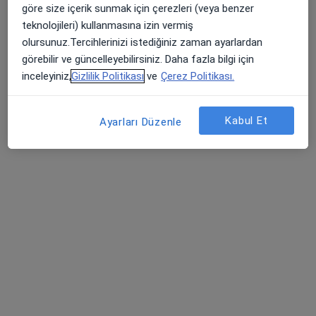
göre size içerik sunmak için çerezleri (veya benzer
Vital Fulya Plaza, Teşvikiye Mah. Hakkı Yeten Cad, Barış Oğuz Muayenehanesi No:23 Kat:8 No:26,, İstanbul
•
Harita
teknolojileri) kullanmasına izin vermiş
Barış Oğuz Muayenehanesi
olursunuz.Tercihlerinizi istediğiniz zaman ayarlardan
Bu uzman ilgili adres için online danışmanlık/takvim sunmuyor.
görebilir ve güncelleyebilirsiniz. Daha fazla bilgi için
inceleyiniz,
Gizlilik Politikası
ve
Çerez Politikası.
Randevu talep et
Kabul Et
Ayarları Düzenle
Dr. Esra Çetin Timur
Kupa terapi (hacamat), Ozon terapi, Akupunktur
17 görüş
Zuhuratbaba Mahallesi İncirli Caddesi Haksever Sokak Gülce Apartmanı K:2 D:9, İstanbul
•
Harita