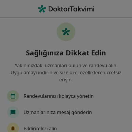
An
Saç Dökülmesi • Istanbul
Filters
• 1
Sigorta
Harita
Saç Dökülmesi, İstanbul
Sağlığınıza Dikkat Edin
Yakınınızdaki uzmanları bulun ve randevu alın.
Hangi uzmanlığı aramıştınız?
Uygulamayı indirin ve size özel özelliklere ücretsiz
Dermatoloji
Plastik Rekonstrüktif Ve Estetik C
erişin:
Randevularınızı kolayca yönetin
Uzmanlarınıza mesaj gönderin
Bildirimleri alın