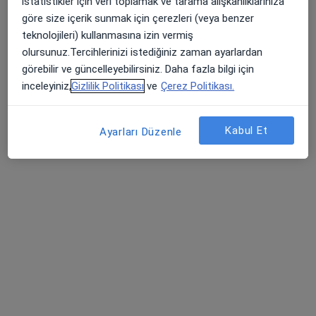
istatistikler için veri toplamak ve tarama alışkanlıklarınıza
Aşık Veysel Mahallesi Süleyman Demirel Caddesi No:1, Esenyurt
•
Harita
göre size içerik sunmak için çerezleri (veya benzer
İstinye Üniversitesi Liv Hospital - Bahçeşehir
teknolojileri) kullanmasına izin vermiş
Bu uzman ilgili adres için online danışmanlık/takvim sunmuyor.
olursunuz.Tercihlerinizi istediğiniz zaman ayarlardan
görebilir ve güncelleyebilirsiniz. Daha fazla bilgi için
Randevu talep et
inceleyiniz,
Gizlilik Politikası
ve
Çerez Politikası.
Kabul Et
Ayarları Düzenle
Op. Dr. Alirza Jahangirov
Plastik rekonstrüktif ve estetik cerrahi
Adres
Online