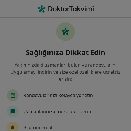
An
Yüz Kırışıklıkları • Istanbul
Filters
• 1
Sigorta
Harita
Yüz Kırışıklıkları, İstanbul
Sağlığınıza Dikkat Edin
Yakınınızdaki uzmanları bulun ve randevu alın.
Hangi uzmanlığı aramıştınız?
Uygulamayı indirin ve size özel özelliklere ücretsiz
Kadın Hastalıkları Ve Doğum
Plastik Rekonstr
erişin:
Randevularınızı kolayca yönetin
Uzmanlarınıza mesaj gönderin
Bildirimleri alın