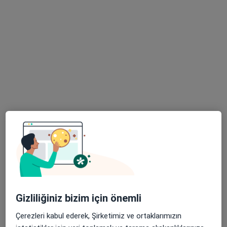
Plastik rekonstrüktif ve estetik cerrahi
11 görüş
Ekinox Residence, Büyükşehir, Cumhuriyet Cd. E-2 kat Kat 2 Daire 1,, İstanbul
•
Harita
Op. Dr. Ömer Keven, Plastik Rekonstrüktif Ve Estetik Cerrahi
Bu uzman ilgili adres için online danışmanlık/takvim sunmuyor.
Randevu talep et
Gizliliğiniz bizim için önemli
Op. Dr. Cansu Kaya
Çerezleri kabul ederek, Şirketimiz ve ortaklarımızın
Kadın hastalıkları ve doğum