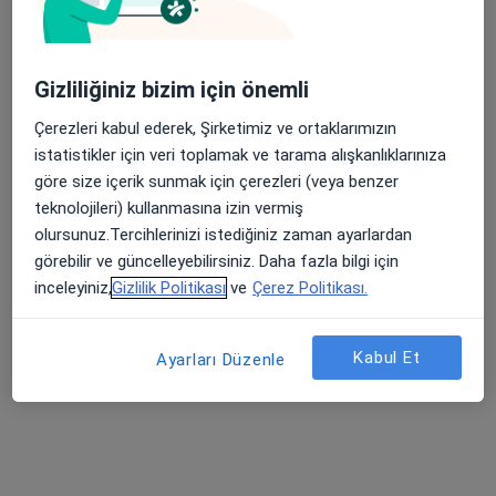
Gizliliğiniz bizim için önemli
Çerezleri kabul ederek, Şirketimiz ve ortaklarımızın
istatistikler için veri toplamak ve tarama alışkanlıklarınıza
Kl. Psk. Melis Aksoy
göre size içerik sunmak için çerezleri (veya benzer
teknolojileri) kullanmasına izin vermiş
Psikoloji
olursunuz.Tercihlerinizi istediğiniz zaman ayarlardan
21 görüş
görebilir ve güncelleyebilirsiniz. Daha fazla bilgi için
inceleyiniz,
Gizlilik Politikası
ve
Çerez Politikası.
Adres
Online
Göztepe Mahallesi,Bağdat Caddesi, Tepegöz Sokak, İstanbul
•
Harita
Kabul Et
Ayarları Düzenle
Uzm. Kl. Psk. Melis Aksoy
Bu uzman ilgili adres için online danışmanlık/takvim sunmuyor.
Randevu talep et