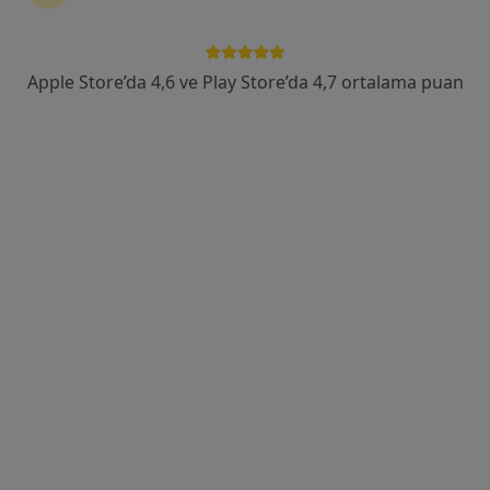
Kl. Psk. Ayça Kübra Kaynak
Apple Store’da 4,6 ve Play Store’da 4,7 ortalama puan
Psikoloji
10 görüş
Adres
Online
2312 sokak, İstanbul
•
Harita
Klinik Psikolog Ayça Kübra Kaynak
Bu uzman ilgili adres için online danışmanlık/takvim sunmuyor.
Randevu talep et