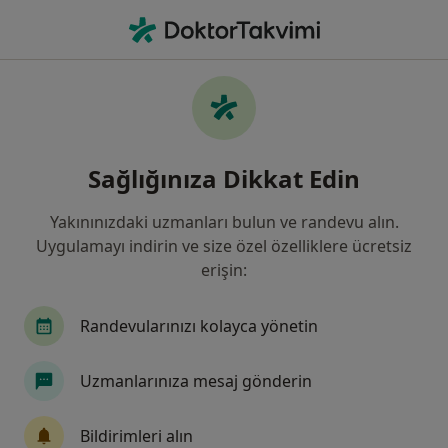
An
Kilo Problemi • Istanbul
Filters
• 1
Sigorta
Harita
Kilo Problemi, İstanbul
Sağlığınıza Dikkat Edin
Yakınınızdaki uzmanları bulun ve randevu alın.
Hangi uzmanlığı aramıştınız?
Uygulamayı indirin ve size özel özelliklere ücretsiz
Psikoloji
Diyetisyen
İç Hastalıkları
Pl
erişin:
Randevularınızı kolayca yönetin
Uzmanlarınıza mesaj gönderin
Bildirimleri alın