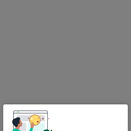
Dyt. Serpil Öztürk
Diyetisyen
33 görüş
Adres
Online
Cevizli, Zara Sk. No:28 Daire:2, İstanbul
•
Harita
Dyt. Serpil Öztürk Sağlık Meslek Hizmet Birimi
Bu uzman ilgili adres için online danışmanlık/takvim sunmuyor.
Randevu talep et