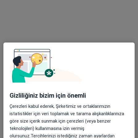
Aile danışmanlığı, Psikoloji
9 görüş
Adres
Online
Ferah Residence Barbaros Hayrettin Paşa 1993 Sk. No: 47, İstanbul
•
Harita
Solena Eğitim ve Danışmanlık
Bu uzman ilgili adres için online danışmanlık/takvim sunmuyor.
Randevu talep et
Gizliliğiniz bizim için önemli
Çerezleri kabul ederek, Şirketimiz ve ortaklarımızın
istatistikler için veri toplamak ve tarama alışkanlıklarınıza
göre size içerik sunmak için çerezleri (veya benzer
teknolojileri) kullanmasına izin vermiş
olursunuz.Tercihlerinizi istediğiniz zaman ayarlardan