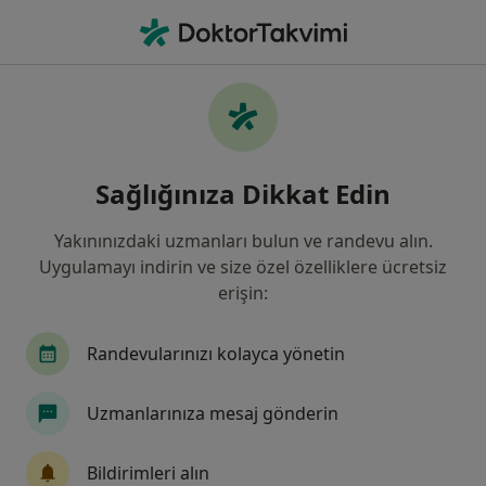
An
Aile Danışmanlığı • Istanbul
Filters
Sigorta
Harita
İstanbul, Aile Danışmanlığı
Sağlığınıza Dikkat Edin
Yakınınızdaki uzmanları bulun ve randevu alın.
Uygulamayı indirin ve size özel özelliklere ücretsiz
erişin:
Randevularınızı kolayca yönetin
Uzm. Psk. Tuğçe Alemdar
Uzmanlarınıza mesaj gönderin
Aile danışmanlığı, Psikoloji
51 görüş
Bildirimleri alın