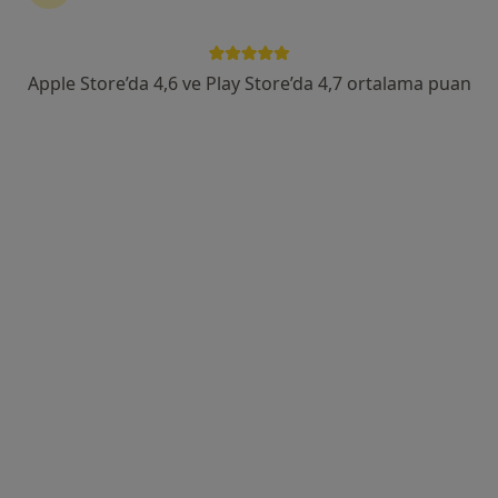
Adres
Online
Apple Store’da 4,6 ve Play Store’da 4,7 ortalama puan
Büyükşehir Mah. Belediye Cad. Brand İstanbul Park B Blok, Beylikdüzü
•
Harita
Psk. Tuğçe Alemdar
Bu uzman ilgili adres için online danışmanlık/takvim sunmuyor.
Randevu talep et
Adil Maviş
Aile danışmanlığı, Çocuk gelişimi