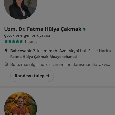
Uzm. Dr. Fatma Hülya Çakmak
Çocuk ve ergen psikiyatrisi
1 görüş
Bahçeşehir 2. kısım mah. Avni Akyol bul. Sofa Bahçeşehir Sit. No:7 C blok. Kat:3, Daire:15, İstanbul
•
Harita
Fatma Hülya Çakmak Muayenehanesi
Bu uzman ilgili adres için online danışmanlık/takvim sunmuyor.
Randevu talep et