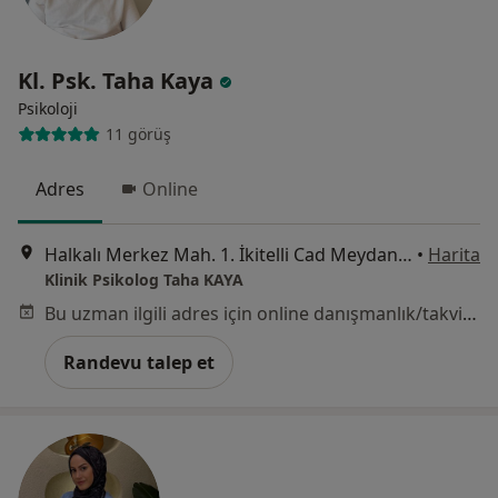
Kl. Psk. Taha Kaya
Psikoloji
11 görüş
Adres
Online
Halkalı Merkez Mah. 1. İkitelli Cad Meydan Halkalı Sitesi No:2 A Blok Kat :17, İstanbul
•
Harita
Klinik Psikolog Taha KAYA
Bu uzman ilgili adres için online danışmanlık/takvim sunmuyor.
Randevu talep et