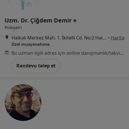
Uzm. Dr. Çiğdem Demir
Psikiyatri
Halkalı Merkez Mah. 1. İkitelli Cd. No:2 Halkalı Meydan Evleri B Blok Daire 32, İstanbul
•
Harita
Özel muayenehane
Bu uzman ilgili adres için online danışmanlık/takvim sunmuyor.
Randevu talep et