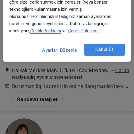
göre size içerik sunmak için çerezleri (veya benzer
teknolojileri) kullanmasına izin vermiş
olursunuz.Tercihlerinizi istediğiniz zaman ayarlardan
görebilir ve güncelleyebilirsiniz. Daha fazla bilgi için
inceleyiniz,
Gizlilik Politikası
ve
Çerez Politikası.
Uzm. Dr. Naciye Kılıç Aydın
Kabul Et
Ayarları Düzenle
Psikiyatri
23 görüş
Halkalı Merkez Mah. 1. İkitelli Cad Meydan Halkalı Sit.No:2 A Blok D:168, İstanbul
•
Harita
Naciye Kılıç Aydın Muayenehanesi
Bu uzman ilgili adres için online danışmanlık/takvim sunmuyor.
Randevu talep et