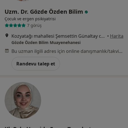
Uzm. Dr. Gözde Özden Bilim
Çocuk ve ergen psikiyatrisi
7 görüş
Kozyatağı mahallesi Şemsettin Günaltay caddesi No86-88 Uğur Apartmanı Kat:1 Daire:2, İstanbul
•
Harita
Gözde Özden Bilim Muayenehanesi
Bu uzman ilgili adres için online danışmanlık/takvim sunmuyor.
Randevu talep et