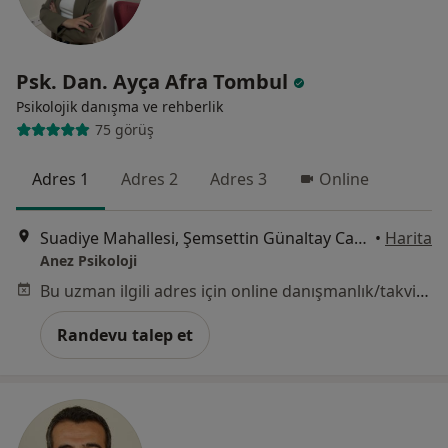
Psk. Dan. Ayça Afra Tombul
Psikolojik danışma ve rehberlik
75 görüş
Adres 1
Adres 2
Adres 3
Online
Suadiye Mahallesi, Şemsettin Günaltay Caddesi, No:93 Kat:1 Daire:2, Kadıköy
•
Harita
Anez Psikoloji
Bu uzman ilgili adres için online danışmanlık/takvim sunmuyor.
Randevu talep et