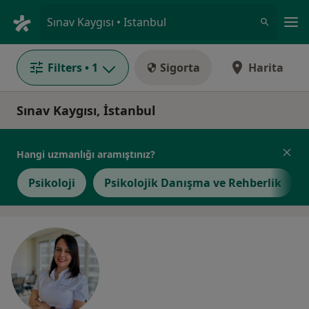
An
Sınav Kaygısı • Istanbul
Filters
• 1
Sigorta
Harita
Sınav Kaygısı, İstanbul
Hangi uzmanlığı aramıştınız?
Psikoloji
Psikolojik Danışma ve Rehberlik