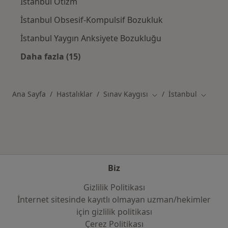
İstanbul Otizm
İstanbul Obsesif-Kompulsif Bozukluk
İstanbul Yaygın Anksiyete Bozukluğu
Daha fazla (15)
Kategoride daha fazlası: İstanbul şehrinde il
Ana Sayfa
Hastalıklar
Sınav Kaygısı
İstanbul
Şehir değiştir
Şehir de
Biz
Gizlilik Politikası
İnternet sitesinde kayıtlı olmayan uzman/hekimler
i̇çin gizlilik politikası
Çerez Politikası