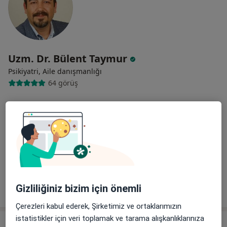
Uzm. Dr. Bülent Taymur
Psikiyatri, Aile danışmanlığı
64 görüş
Adres
Online
Küçükbakkalköy,Işıklar cad.QBMED Plaza,no:37 Kat:3, İstanbul
•
Harita
Bülent Taymur Muayenehanesi
Bu uzman ilgili adres için online danışmanlık/takvim sunmuyor.
Randevu talep et
Gizliliğiniz bizim için önemli
Çerezleri kabul ederek, Şirketimiz ve ortaklarımızın
istatistikler için veri toplamak ve tarama alışkanlıklarınıza