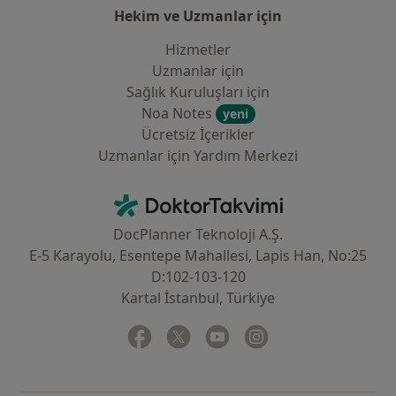
Hekim ve Uzmanlar için
Hizmetler
Uzmanlar için
Sağlık Kuruluşları için
Noa Notes
yeni
Ücretsiz İçerikler
Uzmanlar için Yardım Merkezi
İletişim
DoktorTakvimi - Ana Sayfa
DocPlanner Teknoloji A.Ş.
E-5 Karayolu, Esentepe Mahallesi, Lapis Han, No:25
D:102-103-120
Kartal İstanbul, Türkiye
Facebook
yeni bir sekmede açılır
Twitter
yeni bir sekmede açılır
Youtube
yeni bir sekmede açılır
Instagram
yeni bir sekmede aç