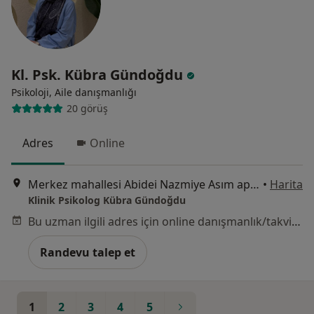
Kl. Psk. Kübra Gündoğdu
Psikoloji, Aile danışmanlığı
20 görüş
Adres
Online
Merkez mahallesi Abidei Nazmiye Asım apartmanı Bina no:89 daire:1, İstanbul
•
Harita
Klinik Psikolog Kübra Gündoğdu
Bu uzman ilgili adres için online danışmanlık/takvim sunmuyor.
Randevu talep et
1
2
3
4
5