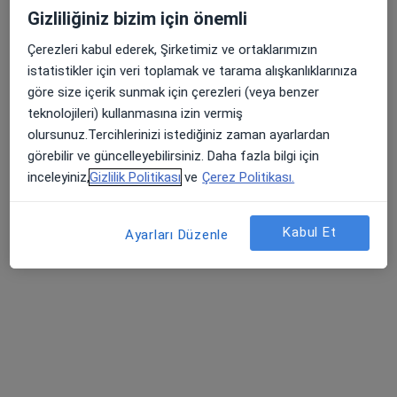
Psikiyatri
Gizliliğiniz bizim için önemli
14 görüş
Çerezleri kabul ederek, Şirketimiz ve ortaklarımızın
Cadde 24 Ofisleri, Halkalı Merkez Mahallesi, 1. Posta Sk. No:12 Daire:55, İstanbul
•
Harita
istatistikler için veri toplamak ve tarama alışkanlıklarınıza
Cadde 24 ofisleri Halkalı Merkez Mahallesi 1.posta sokak no:12 daire:55 Küçükçekmece İstanbul
göre size içerik sunmak için çerezleri (veya benzer
Bu uzman ilgili adres için online danışmanlık/takvim sunmuyor.
teknolojileri) kullanmasına izin vermiş
olursunuz.Tercihlerinizi istediğiniz zaman ayarlardan
Randevu talep et
görebilir ve güncelleyebilirsiniz. Daha fazla bilgi için
inceleyiniz,
Gizlilik Politikası
ve
Çerez Politikası.
Kabul Et
Ayarları Düzenle
Kl. Psk. Gül Billur Gençer Açıkel
Psikoloji
14 görüş