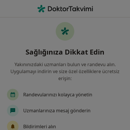
An
Sınav Kaygısı • Küçükçekmece, İstanbul
Filters
• 1
Sigorta
Harita
Sınav Kaygısı, Küçükçekmece
Sağlığınıza Dikkat Edin
Yakınınızdaki uzmanları bulun ve randevu alın.
Hangi uzmanlığı aramıştınız?
Uygulamayı indirin ve size özel özelliklere ücretsiz
Psikoloji
Psikiyatri
Aile Danışmanlığı
erişin:
Randevularınızı kolayca yönetin
Uzmanlarınıza mesaj gönderin
Bildirimleri alın