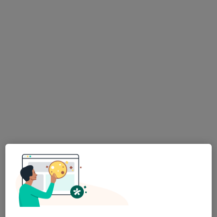
Uzm. Dr. Çiğdem Demir
Psikiyatri
Halkalı Merkez Mah. 1. İkitelli Cd. No:2 Halkalı Meydan Evleri B Blok Daire 32, İstanbul
•
Harita
Özel muayenehane
Bu uzman ilgili adres için online danışmanlık/takvim sunmuyor.
Randevu talep et
Dr. Bilge Parlakoğlu