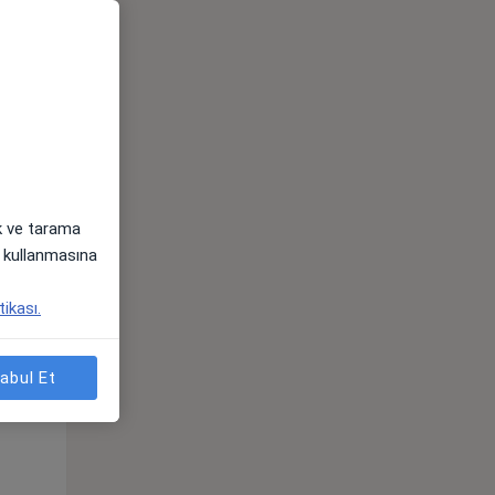
ak ve tarama
i) kullanmasına
tikası.
Sal,
Çar,
Per,
os
11 Ağustos
12 Ağustos
13 Ağustos
abul Et