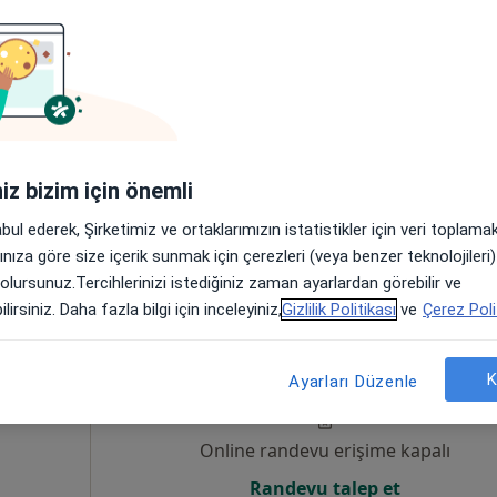
Online randevu erişime kapalı
Randevu talep et
iniz bizim için önemli
•
Harita
abul ederek, Şirketimiz ve ortaklarımızın istatistikler için veri toplam
arınıza göre size içerik sunmak için çerezleri (veya benzer teknolojiler
 olursunuz.Tercihlerinizi istediğiniz zaman ayarlardan görebilir ve
lirsiniz. Daha fazla bilgi için inceleyiniz,
Gizlilik Politikası
ve
Çerez Poli
atay
Bugün
Yarın
Paz,
Pzt,
7 Ağustos
8 Ağustos
9 Ağustos
10 Ağust
K
Ayarları Düzenle
Online randevu erişime kapalı
Randevu talep et