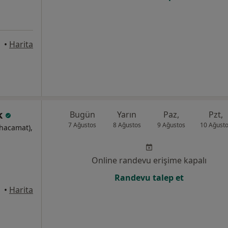
•
Harita
k
Bugün
Yarın
Paz,
Pzt,
7 Ağustos
8 Ağustos
9 Ağustos
10 Ağust
(hacamat),
Online randevu erişime kapalı
Randevu talep et
•
Harita