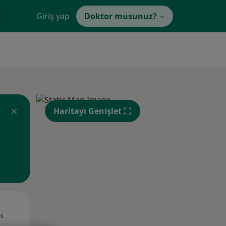
Giriş yap
Doktor musunuz?
Haritayı Genişlet
Sal,
Çar,
Per,
os
11 Ağustos
12 Ağustos
13 Ağustos