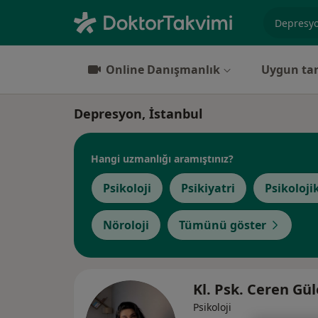
Uzmanlık, 
Online Danışmanlık
Uygun tar
Depresyon, İstanbul
Hangi uzmanlığı aramıştınız?
Psikoloji
Psikiyatri
Psikoloji
Nöroloji
Tümünü göster
Kl. Psk. Ceren Gü
Psikoloji