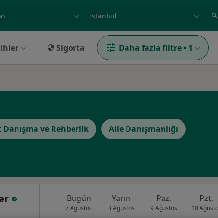
ilgi alanı ve hastalık, isim
örnek: İstanbul
ihler
Sigorta
Daha fazla filtre
•
1
k Danışma ve Rehberlik
Aile Danışmanlığı
ler
Bugün
Yarın
Paz,
Pzt,
7 Ağustos
8 Ağustos
9 Ağustos
10 Ağust