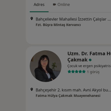
Adres
Online
Bahçelievler Mahallesi İzzettin Çalışlar Caddesi No: 58 Bahçelievler, İstanbul
Fzt. Büşra Mintaş Kervancı
Uzm. Dr. Fatma H
Çakmak
Çocuk ve ergen psikiyatris
1 görüş
Bahçeşehir 2. kısım mah. Avni Akyol bul. Sofa Bahçeşehir Sit. No:7 C blok. Kat:3, Daire:15, 
Fatma Hülya Çakmak Muayenehanesi