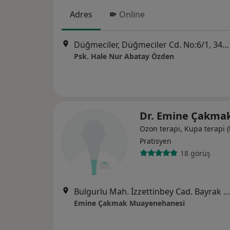
Adres
Online
Düğmeciler, Düğmeciler Cd. No:6/1, 34050 Eyüpsultan/İstanbul, Eyüp
Psk. Hale Nur Abatay Özden
Dr. Emine Çakma
Ozon terapi, Kupa terapi 
Pratisyen
18 görüş
Bulgurlu Mah. İzzettinbey Cad. Bayrak İş Hanı B Blok Daire 4, Üsküdar
Emine Çakmak Muayenehanesi