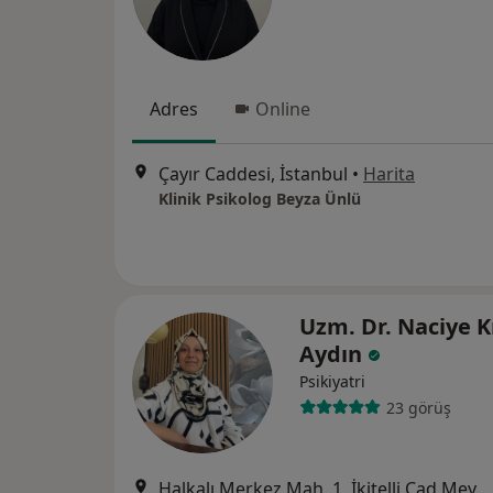
Adres
Online
Çayır Caddesi, İstanbul
•
Harita
Klinik Psikolog Beyza Ünlü
Uzm. Dr. Naciye Kı
Aydın
Psikiyatri
23 görüş
Halkalı Merkez Mah. 1. İkitelli Cad Meydan Halkalı Sit.No:2 A Blok D:168, İstanbul