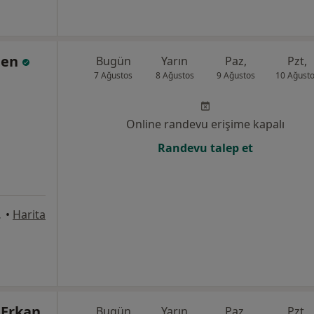
len
Bugün
Yarın
Paz,
Pzt,
7 Ağustos
8 Ağustos
9 Ağustos
10 Ağust
Online randevu erişime kapalı
Randevu talep et
at, İstanbul
•
Harita
 Erkan
Bugün
Yarın
Paz,
Pzt,