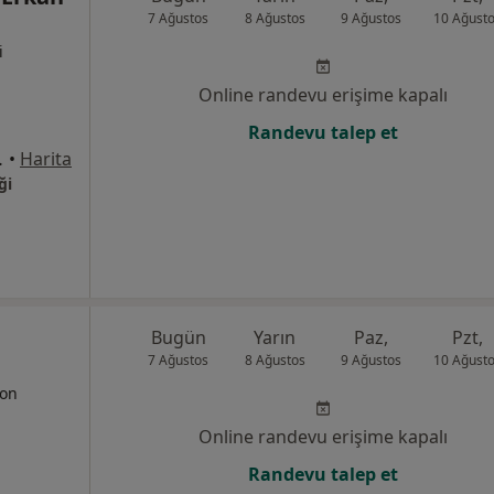
7 Ağustos
8 Ağustos
9 Ağustos
10 Ağust
i
Online randevu erişime kapalı
Randevu talep et
 Blok d:35, İstanbul
•
Harita
ği
Bugün
Yarın
Paz,
Pzt,
7 Ağustos
8 Ağustos
9 Ağustos
10 Ağust
yon
Online randevu erişime kapalı
Randevu talep et