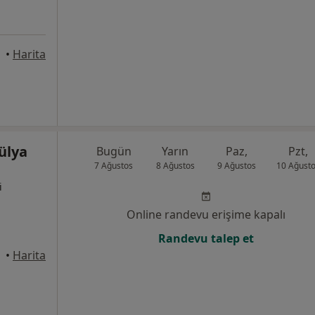
•
Harita
ülya
Bugün
Yarın
Paz,
Pzt,
7 Ağustos
8 Ağustos
9 Ağustos
10 Ağust
i
Online randevu erişime kapalı
Randevu talep et
İstanbul
•
Harita