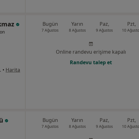
rkmaz
Bugün
Yarın
Paz,
Pzt,
7 Ağustos
8 Ağustos
9 Ağustos
10 Ağust
yon
Online randevu erişime kapalı
Randevu talep et
er Maltepe, İstanbul
•
Harita
lü
Bugün
Yarın
Paz,
Pzt,
7 Ağustos
8 Ağustos
9 Ağustos
10 Ağust