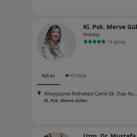
Kl. Psk. Merve Gü
Psikoloji
13 görüş
Adres
Online
Altayçeşme Mahallesi Çamlı Sk. Dap Royal Center A Blok No:34 7.K
Kl. Psk. Merve Gülen
Uzm. Dr. Mustafa