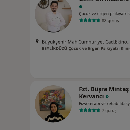
Çocuk ve ergen psikiyatris
88 görüş
Büyükşehir Mah.Cumhuriyet Cad.Ekinoks Rezidans E1 Blok : 3No:1 E2
BEYLİKDÜZÜ Çocuk ve Ergen Psikiyatri Klini
Fzt. Büşra Mintaş
Kervancı
Fizyoterapi ve rehabilitas
7 görüş