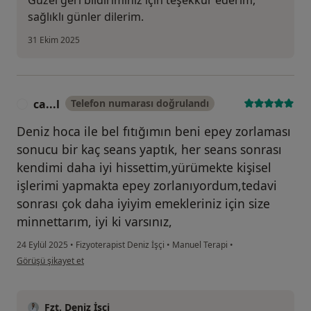
Güzel geri bildiriminiz için teşekkür ederim,
sağlıklı günler dilerim.
31 Ekim 2025
ca...l
Telefon numarası doğrulandı
C
Deniz hoca ile bel fıtığımın beni epey zorlaması
sonucu bir kaç seans yaptık, her seans sonrası
kendimi daha iyi hissettim,yürümekte kişisel
işlerimi yapmakta epey zorlanıyordum,tedavi
sonrası çok daha iyiyim emekleriniz için size
minnettarım, iyi ki varsınız,
24 Eylül 2025
•
Fizyoterapist Deniz İşçi
•
Manuel Terapi
•
kullanıcının görüşüne göre ca...l
Görüşü şikayet et
Fzt. Deniz İşçi