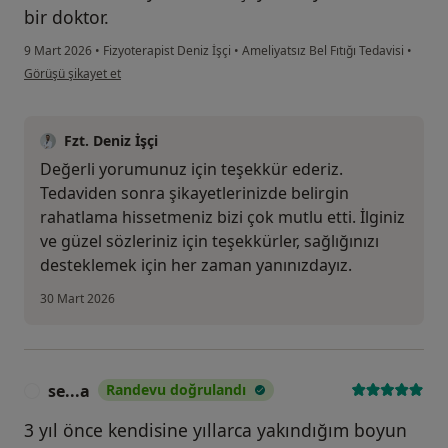
bir doktor.
9 Mart 2026
•
Fizyoterapist Deniz İşçi
•
Ameliyatsız Bel Fıtığı Tedavisi
•
kullanıcının görüşüne göre h....ç
Görüşü şikayet et
Fzt. Deniz İşçi
Değerli yorumunuz için teşekkür ederiz.
Tedaviden sonra şikayetlerinizde belirgin
rahatlama hissetmeniz bizi çok mutlu etti. İlginiz
ve güzel sözleriniz için teşekkürler, sağlığınızı
desteklemek için her zaman yanınızdayız.
30 Mart 2026
se...a
Randevu doğrulandı
S
3 yıl önce kendisine yıllarca yakındığım boyun