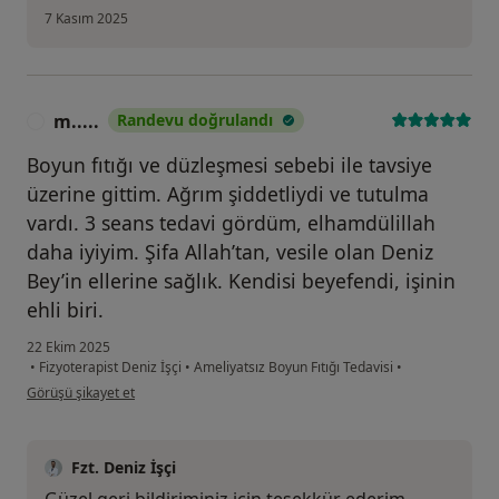
7 Kasım 2025
m.....
Randevu doğrulandı
M
Boyun fıtığı ve düzleşmesi sebebi ile tavsiye
üzerine gittim. Ağrım şiddetliydi ve tutulma
vardı. 3 seans tedavi gördüm, elhamdülillah
daha iyiyim. Şifa Allah’tan, vesile olan Deniz
Bey’in ellerine sağlık. Kendisi beyefendi, işinin
ehli biri.
22 Ekim 2025
•
Fizyoterapist Deniz İşçi
•
Ameliyatsız Boyun Fıtığı Tedavisi
•
kullanıcının görüşüne göre m.....
Görüşü şikayet et
Fzt. Deniz İşçi