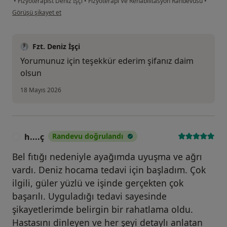
•
Fizyoterapist Deniz İşçi
•
Fizyoterapi Ve Rehabilitasyon Randevusu
•
kullanıcının görüşüne göre t....c
Görüşü şikayet et
Fzt. Deniz İşçi
Yorumunuz için teşekkür ederim şifanız daim
olsun
18 Mayıs 2026
h....ç
Randevu doğrulandı
H
Bel fıtığı nedeniyle ayağımda uyuşma ve ağrı
vardı. Deniz hocama tedavi için başladım. Çok
ilgili, güler yüzlü ve işinde gerçekten çok
başarılı. Uyguladığı tedavi sayesinde
şikayetlerimde belirgin bir rahatlama oldu.
Hastasını dinleyen ve her şeyi detaylı anlatan