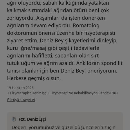
ağrı oluyordu, sabah kalktığımda yataktan
kalkmak sırtımdaki ağrıdan ötürü beni çok
zorluyordu. Akşamları da işten dönerken
ağrılarım devam ediyordu. Romatolog
doktorumun önerisi üzerine bir fizyoterapisti
ziyaret ettim. Deniz Bey şikayetlerimi dinleyip,
kuru iğne/masaj gibi çeşitli tedavilerle
ağrılarımı hafifletti, sabahları olan sırt
tutukluğum ve ağrım azaldı. Ankilozan spondilit
tanısı olanlar için ben Deniz Beyi öneriyorum.
Herkese geçmiş olsun.
19 Haziran 2026
•
Fizyoterapist Deniz İşçi
•
Fizyoterapi Ve Rehabilitasyon Randevusu
•
kullanıcının görüşüne göre al...u
Görüşü şikayet et
Fzt. Deniz İşçi
Değerli yorumunuz ve güzel düşünceleriniz için