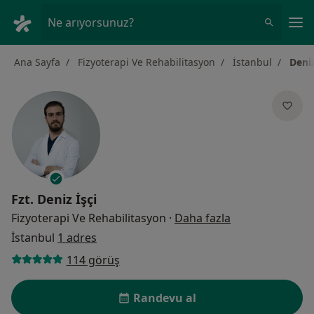
An
Ne arıyorsunuz?
Ana Sayfa
Fizyoterapi Ve Rehabilitasyon
İstanbul
Deniz
Fzt.
Deniz İşçi
uzmanliklar ha
Fizyoterapi Ve Rehabilitasyon
·
Daha fazla
İstanbul
1 adres
114 görüş
Randevu al