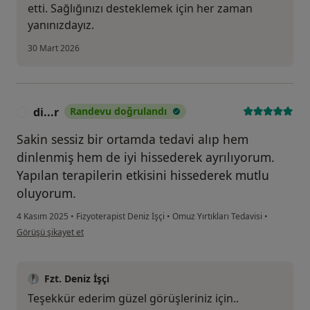
etti. Sağlığınızı desteklemek için her zaman
yanınızdayız.
30 Mart 2026
di...r
Randevu doğrulandı
D
Sakin sessiz bir ortamda tedavi alıp hem
dinlenmiş hem de iyi hissederek ayrılıyorum.
Yapılan terapilerin etkisini hissederek mutlu
oluyorum.
4 Kasım 2025
•
Fizyoterapist Deniz İşçi
•
Omuz Yırtıkları Tedavisi
•
kullanıcının görüşüne göre di...r
Görüşü şikayet et
Fzt. Deniz İşçi
Teşekkür ederim güzel görüşleriniz için..