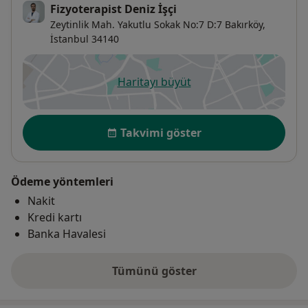
Fizyoterapist Deniz İşçi
Zeytinlik Mah. Yakutlu Sokak No:7 D:7 Bakırköy,
İstanbul
34140
Haritayı büyüt
yeni bir sekmede açılır
Uygunluk
Takvimi göster
Ödeme yöntemleri
Nakit
Kredi kartı
Banka Havalesi
Tümünü göster
adres hakkında