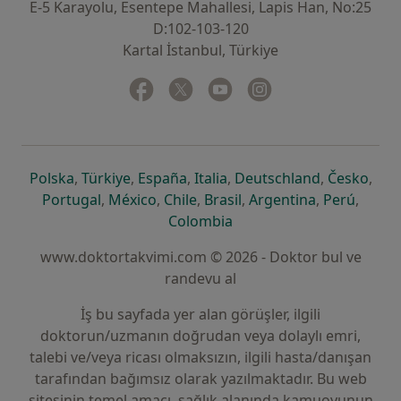
E-5 Karayolu, Esentepe Mahallesi, Lapis Han, No:25
D:102-103-120
Kartal İstanbul, Türkiye
Facebook
yeni bir sekmede açılır
Twitter
yeni bir sekmede açılır
Youtube
yeni bir sekmede açılır
Instagram
yeni bir sekmede aç
yeni bir sekmede açılır
yeni bir sekmede açılır
yeni bir sekmede açılır
yeni bir sekmede açılır
yeni bir sek
yeni 
Polska
,
Türkiye
,
España
,
Italia
,
Deutschland
,
Česko
,
yeni bir sekmede açılır
yeni bir sekmede açılır
yeni bir sekmede açılır
yeni bir sekmede açılır
yeni bir sekm
yeni bi
Portugal
,
México
,
Chile
,
Brasil
,
Argentina
,
Perú
,
yeni bir sekmede açılır
Colombia
www.doktortakvimi.com © 2026 - Doktor bul ve
randevu al
İş bu sayfada yer alan görüşler, ilgili
doktorun/uzmanın doğrudan veya dolaylı emri,
talebi ve/veya ricası olmaksızın, ilgili hasta/danışan
tarafından bağımsız olarak yazılmaktadır. Bu web
sitesinin temel amacı, sağlık alanında kamuoyunun