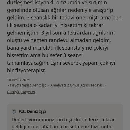
düzleşmesi kaynaklı omzumda ve sırtımın
genelinde oluşan ağrılar nedeniyle araştırıp
geldim. 3 seanslık bir tedavi önermişti ama ben
ilk seansta o kadar iyi hissettim ki tekrar
gelmemiştim. 3 yıl sonra tekrardan ağrılarım
oluştu ve hemen randevu almadan geldim,
bana yardımcı oldu ilk seansta yine çok iyi
hissettim ama bu sefer 3 seansı
tamamlayacağım. İşini severek yapan, çok iyi
bir fizyoterapist.
10 Aralık 2025
•
Fizyoterapist Deniz İşçi
•
Ameliyatsız Omuz Ağrısı Tedavisi
•
kullanıcının görüşüne göre se...a
Görüşü şikayet et
Fzt. Deniz İşçi
Değerli yorumunuz için teşekkür ederiz. Tekrar
geldiğinizde rahatlama hissetmeniz bizi mutlu