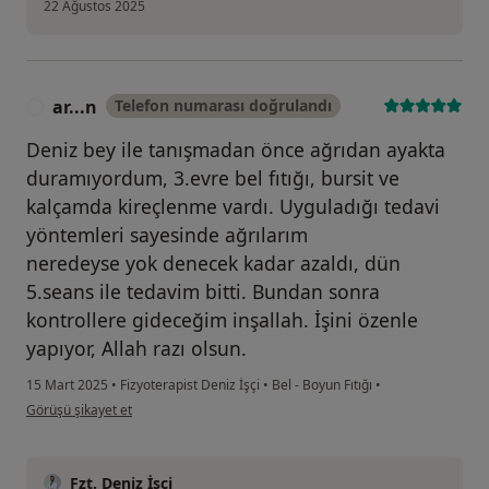
22 Ağustos 2025
ar...n
Telefon numarası doğrulandı
A
Deniz bey ile tanışmadan önce ağrıdan ayakta
duramıyordum, 3.evre bel fıtığı, bursit ve
kalçamda kireçlenme vardı. Uyguladığı tedavi
yöntemleri sayesinde ağrılarım
neredeyse yok denecek kadar azaldı, dün
5.seans ile tedavim bitti. Bundan sonra
kontrollere gideceğim inşallah. İşini özenle
yapıyor, Allah razı olsun.
15 Mart 2025
•
Fizyoterapist Deniz İşçi
•
Bel - Boyun Fıtığı
•
kullanıcının görüşüne göre ar...n
Görüşü şikayet et
Fzt. Deniz İşçi