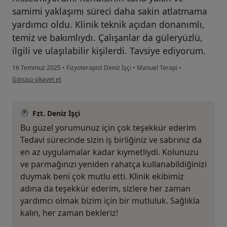
samimi yaklaşımı süreci daha sakin atlatmama
yardımcı oldu. Klinik teknik açıdan donanımlı,
temiz ve bakımlıydı. Çalışanlar da güleryüzlü,
ilgili ve ulaşılabilir kişilerdi. Tavsiye ediyorum.
16 Temmuz 2025
•
Fizyoterapist Deniz İşçi
•
Manuel Terapi
•
kullanıcının görüşüne göre me...z
Görüşü şikayet et
Fzt. Deniz İşçi
Bu güzel yorumunuz için çok teşekkür ederim
Tedavi sürecinde sizin iş birliğiniz ve sabrınız da
en az uygulamalar kadar kıymetliydi. Kolunuzu
ve parmağınızı yeniden rahatça kullanabildiğinizi
duymak beni çok mutlu etti. Klinik ekibimiz
adına da teşekkür ederim, sizlere her zaman
yardımcı olmak bizim için bir mutluluk. Sağlıkla
kalın, her zaman bekleriz!