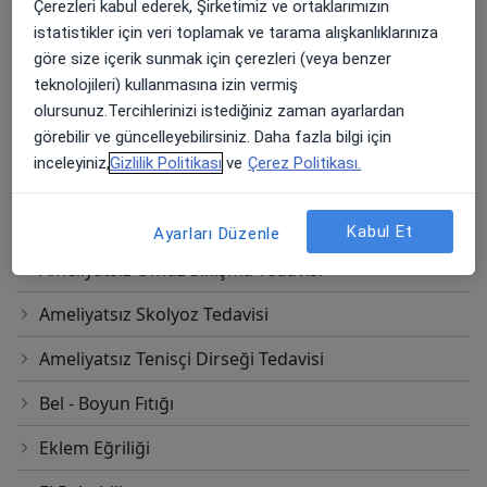
Ameliyatsız Boyun Kanal Darlığı Tedavisi
Çerezleri kabul ederek, Şirketimiz ve ortaklarımızın
istatistikler için veri toplamak ve tarama alışkanlıklarınıza
Ameliyatsız Boyun Kayması Tedavisi
göre size içerik sunmak için çerezleri (veya benzer
teknolojileri) kullanmasına izin vermiş
Ameliyatsız Fibromiyalji Tedavisi
olursunuz.Tercihlerinizi istediğiniz zaman ayarlardan
Ameliyatsız Kalça Ağrısı Tedavisi
görebilir ve güncelleyebilirsiniz. Daha fazla bilgi için
inceleyiniz,
Gizlilik Politikası
ve
Çerez Politikası.
Ameliyatsız Menisküs Yırtığı Tedavisi
Ameliyatsız Omuz Ağrısı Tedavisi
Kabul Et
Ayarları Düzenle
Ameliyatsız Omuz Sıkışma Tedavisi
Ameliyatsız Skolyoz Tedavisi
Ameliyatsız Tenisçi Dirseği Tedavisi
Bel - Boyun Fıtığı
Eklem Eğriliği