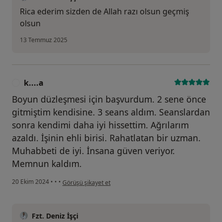
Rica ederim sizden de Allah razı olsun geçmiş
olsun
13 Temmuz 2025
k....a
K
Boyun düzleşmesi için başvurdum. 2 sene önce
gitmiştim kendisine. 3 seans aldım. Seanslardan
sonra kendimi daha iyi hissettim. Ağrılarım
azaldı. İşinin ehli birisi. Rahatlatan bir uzman.
Muhabbeti de iyi. İnsana güven veriyor.
Memnun kaldım.
kullanıcının görüşüne göre k....a
20 Ekim 2024
•
•
•
Görüşü şikayet et
Fzt. Deniz İşçi