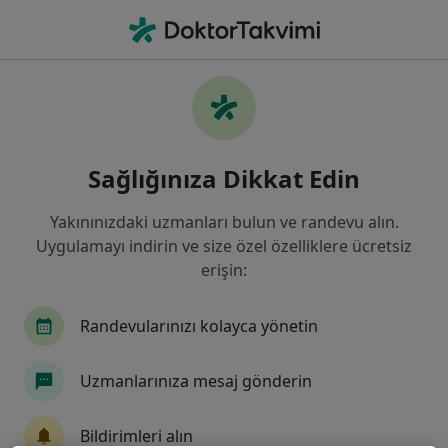
An
Dermatoloji • Bahçelievler, İstanbul
Filters
Sigorta:
Doğa Sigorta Koopera
Bahçelievler bölgesinde Doğa Sigorta
Sağlığınıza Dikkat Edin
Kooperatifi kabul eden Dermatologlar
Yakınınızdaki uzmanları bulun ve randevu alın.
Uygulamayı indirin ve size özel özelliklere ücretsiz
erişin:
Randevularınızı kolayca yönetin
Uzmanlarınıza mesaj gönderin
Uzm. Dr. Hamide Tuna
Dermatoloji
Bildirimleri alın
5 görüş