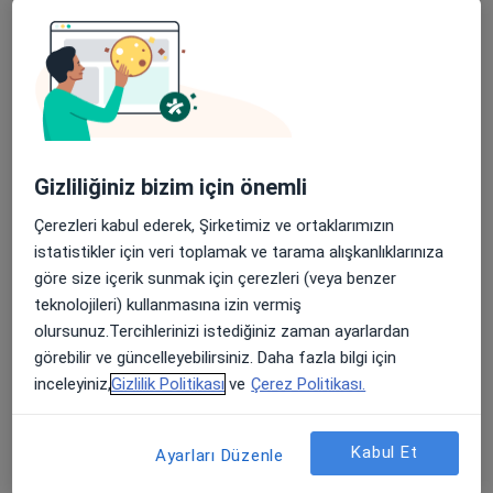
Çobançeşme Mahallesi Fatih Caddesi No:1/8, Bahçelievler
•
Harita
Medipol Bahçelievler Hastanesi
Apple Store’da 4,6 ve Play Store’da 4,7 ortalama puan
Bu uzman ilgili adres için online danışmanlık/takvim sunmuyor.
Randevu talep et
Gizliliğiniz bizim için önemli
Çerezleri kabul ederek, Şirketimiz ve ortaklarımızın
istatistikler için veri toplamak ve tarama alışkanlıklarınıza
göre size içerik sunmak için çerezleri (veya benzer
teknolojileri) kullanmasına izin vermiş
olursunuz.Tercihlerinizi istediğiniz zaman ayarlardan
görebilir ve güncelleyebilirsiniz. Daha fazla bilgi için
İstanbul Bahçelievler Özel Aile Hastanesi
inceleyiniz,
Gizlilik Politikası
ve
Çerez Politikası.
·
Daha fazla
Dermatoloji, İç hastalıkları, Nefroloji
55 görüş
Kabul Et
Ayarları Düzenle
Talatpaşa Bulvarı Begonyalı Sok. No: 7/1, Bahçelievler
•
Harita