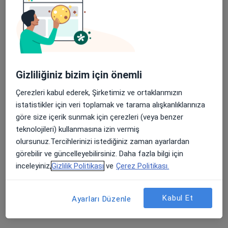
Gizliliğiniz bizim için önemli
Çerezleri kabul ederek, Şirketimiz ve ortaklarımızın
Prof. Dr. Ayşe Parlakgümüş
istatistikler için veri toplamak ve tarama alışkanlıklarınıza
Kadın hastalıkları ve doğum
göre size içerik sunmak için çerezleri (veya benzer
9 görüş
teknolojileri) kullanmasına izin vermiş
olursunuz.Tercihlerinizi istediğiniz zaman ayarlardan
Tem Avrupa Otoyolu Göztepe Çıkışı No: 1Bağcılar, İstanbul
•
Harita
görebilir ve güncelleyebilirsiniz. Daha fazla bilgi için
Bağcılar Medipol Mega Üniversite Hastanesi
inceleyiniz,
Gizlilik Politikası
ve
Çerez Politikası.
Bu uzman ilgili adres için online danışmanlık/takvim sunmuyor.
Randevu talep et
Kabul Et
Ayarları Düzenle