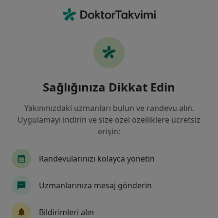
An
Kadın Hastalıkları Ve Doğum • Bahçelievler, İstanbul
Filters
Sigorta:
Doğa Sigorta Koopera
Bahçelievler bölgesinde Doğa Sigorta
Sağlığınıza Dikkat Edin
Kooperatifi kabul eden Kadın Hastalıkları
Ve Doğum Uzmanları
Yakınınızdaki uzmanları bulun ve randevu alın.
Uygulamayı indirin ve size özel özelliklere ücretsiz
erişin:
Randevularınızı kolayca yönetin
Uzmanlarınıza mesaj gönderin
Op. Dr. Necla Ülker
Bildirimleri alın
Kadın hastalıkları ve doğum