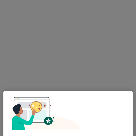
Medipol Bahçelievler Üniversite Hastanesi
Doç. Dr. Serdar Kaya
Op. Dr. Necla Ülker
Dr. Öğr. Üyesi Reyhan
Kadın hastalıkları ve
Kadın hastalıkları ve
Has
doğum
doğum
Kadın hastalıkları ve
doğum
10 uzmanın hepsini gör
Bu kurumda online uygunluğu bulunan bir doktor veya uzman bulunamadı
Profili Gör