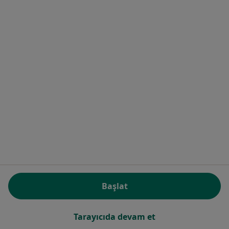
İstanbul Bahçelievler Özel Aile Hastanesi
·
Daha
Kadın hastalıkları ve doğum, İç hastalıkları, Nefroloji
fazla
55 görüş
Talatpaşa Bulvarı Begonyalı Sok. No: 7/1, Bahçelievler
•
Harita
İstanbul Bahçelievler Özel Aile Hastanesi
Bu kurumda online uygunluğu bulunan bir doktor veya uzman bulunamadı
Profili Gör
Başlat
Tarayıcıda devam et
İlgili aramalar