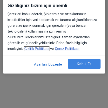
Gizliliğiniz bizim için önemli
Atlas Üniversitesi Hastanesi
Çerezleri kabul ederek, Şirketimiz ve ortaklarımızın
·
Kadın hastalıkları ve doğum, İç hastalıkları, Kardiyoloji
istatistikler için veri toplamak ve tarama alışkanlıklarınıza
Daha fazla
göre size içerik sunmak için çerezleri (veya benzer
153 görüş
teknolojileri) kullanmasına izin vermiş
Barbaros Mah, H. Ahmet Yesevi Cad, No: 149 Güneşli - Bağcılar / İstanbul, Bağcılar
•
Harita
olursunuz.Tercihlerinizi istediğiniz zaman ayarlardan
Atlas Üniversitesi Hastanesi
görebilir ve güncelleyebilirsiniz. Daha fazla bilgi için
inceleyiniz,
Gizlilik Politikası
ve
Çerez Politikası.
Dr. Öğr. Üyesi Nesrin
Dr. Öğr. Üyesi Rahime
Op. Dr. Tea Tavadze
Kabul Et
Ayarları Düzenle
Yıldırım Gökçen
Bekar
Kadın hastalıkları ve
Kadın hastalıkları ve
Kadın hastalıkları ve
doğum
doğum
doğum
8 uzmanın hepsini gör
Bu kurumda online uygunluğu bulunan bir doktor veya uzman bulunamadı
Profili Gör