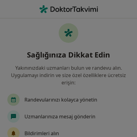
An
Kadın Hastalıkları Ve Doğum • Bahçelievler, İstanbul
Filters
Sigorta:
Anadolu Sigorta
Bahçelievler bölgesinde Anadolu Sigorta
Sağlığınıza Dikkat Edin
kabul eden Kadın Hastalıkları Ve Doğum
Uzmanları
Yakınınızdaki uzmanları bulun ve randevu alın.
Uygulamayı indirin ve size özel özelliklere ücretsiz
erişin:
Randevularınızı kolayca yönetin
Uzmanlarınıza mesaj gönderin
Prof. Dr. Veysel Şal
Bildirimleri alın
Kadın hastalıkları ve doğum, Jinekolojik onkoloji cerrahisi