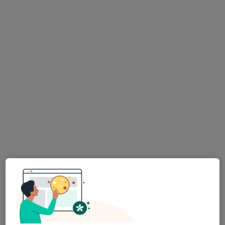
Farabi Hastanesi
Bu uzman ilgili adres için online danışmanlık/takvim sunmuyor.
Randevu talep et
Op. Dr. Seçil Kahveci Elsürer
Kadın hastalıkları ve doğum, Üreme endokrinolojisi ve
i̇nfertilite
49 görüş
Şeyh Şamil Mahallesi Dosteli Caddesi No:52/1, Selçuklu
•
Harita