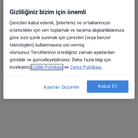
Medova Hastanesi
Gizliliğiniz bizim için önemli
Bu uzman ilgili adres için online danışmanlık/takvim sunmuyor.
Çerezleri kabul ederek, Şirketimiz ve ortaklarımızın
Randevu talep et
istatistikler için veri toplamak ve tarama alışkanlıklarınıza
göre size içerik sunmak için çerezleri (veya benzer
teknolojileri) kullanmasına izin vermiş
olursunuz.Tercihlerinizi istediğiniz zaman ayarlardan
görebilir ve güncelleyebilirsiniz. Daha fazla bilgi için
inceleyiniz,
Gizlilik Politikası
ve
Çerez Politikası.
Kabul Et
Ayarları Düzenle
Op. Dr. Aysel Kamer
Kadın hastalıkları ve doğum
37 görüş
Şeyh Şamil Mahallesi Dosteli Caddesi No:52/1, Selçuklu
•
Harita
Medova Hastanesi