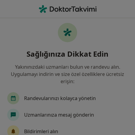
An
Kadın Hastalıkları Ve Doğum • Konya, Konya
Filters
Sigorta:
Anadolu Sigorta
Konya bölgesinde Anadolu Sigorta kabul
Sağlığınıza Dikkat Edin
eden Kadın Hastalıkları Ve Doğum
Uzmanları
Yakınınızdaki uzmanları bulun ve randevu alın.
Uygulamayı indirin ve size özel özelliklere ücretsiz
erişin:
Randevularınızı kolayca yönetin
Uzmanlarınıza mesaj gönderin
Op. Dr. Elnare Alyazova
Bildirimleri alın
Kadın hastalıkları ve doğum