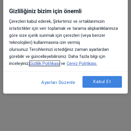
Bu uzman ilgili adres için online danışmanlık/takvim sunmuyor.
Gizliliğiniz bizim için önemli
Randevu talep et
Çerezleri kabul ederek, Şirketimiz ve ortaklarımızın
istatistikler için veri toplamak ve tarama alışkanlıklarınıza
göre size içerik sunmak için çerezleri (veya benzer
teknolojileri) kullanmasına izin vermiş
olursunuz.Tercihlerinizi istediğiniz zaman ayarlardan
görebilir ve güncelleyebilirsiniz. Daha fazla bilgi için
inceleyiniz,
Gizlilik Politikası
ve
Çerez Politikası.
Kabul Et
Ayarları Düzenle
Op. Dr. Durdane Nil Okur
Kadın hastalıkları ve doğum
63 görüş
Musalla Bağları Mah. Gürz Sok. No. 1 Selçuklu / Konya, Selçuklu
•
Harita
Medicana Konya Hastanesi
Bu uzman ilgili adres için online danışmanlık/takvim sunmuyor.