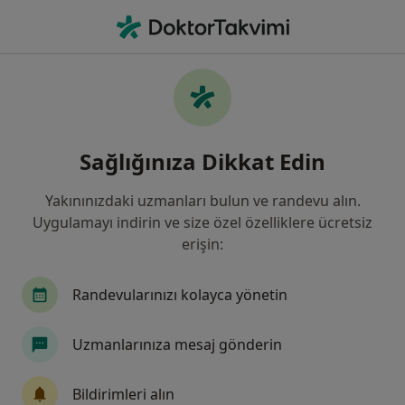
An
Kadın Hastalıkları Ve Doğum • Konya, Konya
Filters
Sigorta:
NN Hayat Ve Emeklil
Konya bölgesinde NN Hayat Ve Emeklilik
Sağlığınıza Dikkat Edin
kabul eden Kadın Hastalıkları Ve Doğum
Uzmanları
Yakınınızdaki uzmanları bulun ve randevu alın.
Uygulamayı indirin ve size özel özelliklere ücretsiz
erişin:
Randevularınızı kolayca yönetin
Uzmanlarınıza mesaj gönderin
Op. Dr. Elnare Alyazova
Bildirimleri alın
Kadın hastalıkları ve doğum