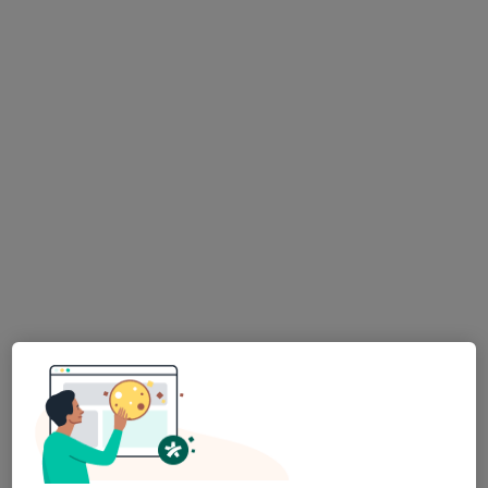
Kosova Mahallesi Veysel Karani Caddesi Ebru Sokak No: 14, Selçuklu
•
Harita
Farabi Hastanesi
Bu uzman ilgili adres için online danışmanlık/takvim sunmuyor.
Randevu talep et
Op. Dr. Hikmet Karabacak
Kadın hastalıkları ve doğum
59 görüş
Musalla Bağları Mah. Gürz Sok. No. 1 Selçuklu / Konya, Selçuklu
•
Harita
Medicana Konya Hastanesi