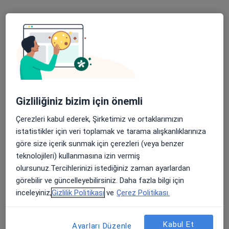
Op. Dr. Bahar Özdemir
Kadın hastalıkları ve doğum
35 görüş
Kosova Mahallesi Veysel Karani Caddesi Ebru Sokak No: 14, Selçuklu
•
Harita
Farabi Hastanesi
Bu uzman ilgili adres için online danışmanlık/takvim sunmuyor.
Gizliliğiniz bizim için önemli
Randevu talep et
Çerezleri kabul ederek, Şirketimiz ve ortaklarımızın
istatistikler için veri toplamak ve tarama alışkanlıklarınıza
göre size içerik sunmak için çerezleri (veya benzer
teknolojileri) kullanmasına izin vermiş
olursunuz.Tercihlerinizi istediğiniz zaman ayarlardan
görebilir ve güncelleyebilirsiniz. Daha fazla bilgi için
inceleyiniz,
Gizlilik Politikası
ve
Çerez Politikası.
Kabul Et
Ayarları Düzenle