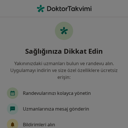
An
Yumurtalık Kisti • Konya, Konya
Filters
• 1
Sigorta
Harita
Yumurtalık Kisti, Konya
Sağlığınıza Dikkat Edin
Yakınınızdaki uzmanları bulun ve randevu alın.
Hangi uzmanlığı aramıştınız?
Uygulamayı indirin ve size özel özelliklere ücretsiz
Kadın Hastalıkları Ve Doğum
İç Hastalıkları
erişin:
Randevularınızı kolayca yönetin
Uzmanlarınıza mesaj gönderin
Bildirimleri alın