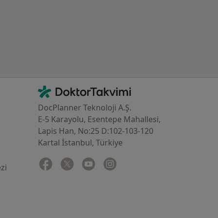
İletişim
DoktorTakvimi - Ana Sayfa
DocPlanner Teknoloji A.Ş.
E-5 Karayolu, Esentepe Mahallesi,
Lapis Han, No:25 D:102-103-120
Kartal İstanbul, Türkiye
Facebook
yeni bir sekmede açılır
Twitter
yeni bir sekmede açılır
Youtube
yeni bir sekmede açılır
Instagram
yeni bir sekmede açılır
zi