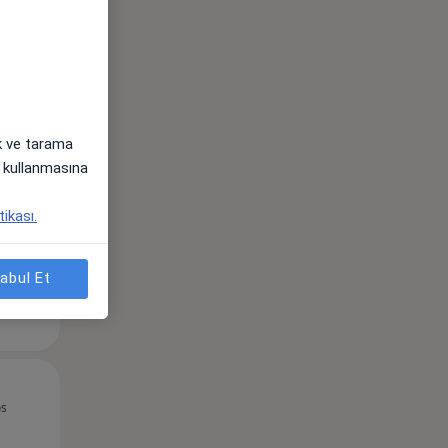
Sal,
Çar,
Per,
os
11 Ağustos
12 Ağustos
13 Ağustos
ak ve tarama
i) kullanmasına
tikası.
abul Et
Sal,
Çar,
Per,
os
11 Ağustos
12 Ağustos
13 Ağustos