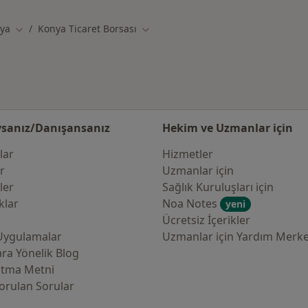
ya
Konya Ticaret Borsası
iştir
Şehir değiştir
Şehir değiştir
sanız/Danışansanız
Hekim ve Uzmanlar için
lar
Hizmetler
er
Uzmanlar için
ler
Sağlık Kuruluşları için
klar
Noa Notes
yeni
Ücretsiz İçerikler
Uygulamalar
Uzmanlar için Yardım Merke
ra Yönelik Blog
atma Metni
orulan Sorular