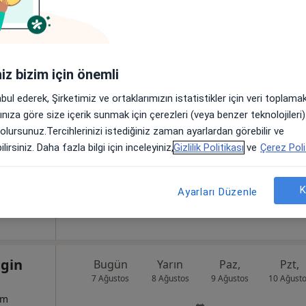
il
Bugün
Yarın
Paz,
Pzt,
7 Ağustos
8 Ağustos
9 Ağustos
10 Ağust
iniz bizim için önemli
um
abul ederek, Şirketimiz ve ortaklarımızın istatistikler için veri toplam
Online randevu erişime kapalı
arınıza göre size içerik sunmak için çerezleri (veya benzer teknolojiler
 olursunuz.Tercihlerinizi istediğiniz zaman ayarlardan görebilir ve
Randevu talep et
lirsiniz. Daha fazla bilgi için inceleyiniz,
Gizlilik Politikası
ve
Çerez Poli
•
Harita
K
Ayarları Düzenle
ngin
Bugün
Yarın
Paz,
Pzt,
7 Ağustos
8 Ağustos
9 Ağustos
10 Ağust
um