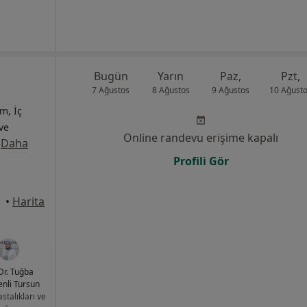
Bugün
Yarın
Paz,
Pzt,
7 Ağustos
8 Ağustos
9 Ağustos
10 Ağust
m, İç
 ve
Online randevu erişime kapalı
·
Daha
Profili Gör
•
Harita
Dr. Tuğba
nli Tursun
stalıkları ve