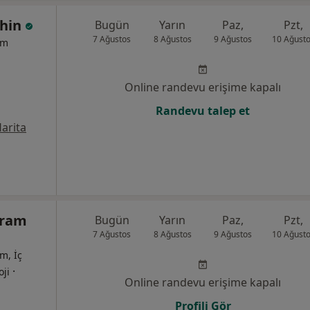
ahin
Bugün
Yarın
Paz,
Pzt,
7 Ağustos
8 Ağustos
9 Ağustos
10 Ağust
um
Online randevu erişime kapalı
Randevu talep et
arita
eram
Bugün
Yarın
Paz,
Pzt,
7 Ağustos
8 Ağustos
9 Ağustos
10 Ağust
m, İç
·
oji
Online randevu erişime kapalı
Profili Gör