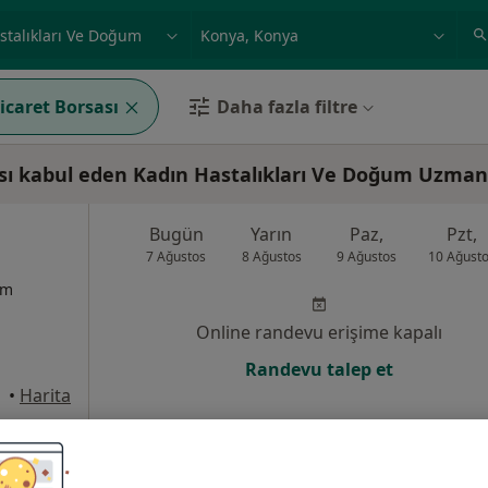
ilgi alanı ve hastalık, isim
örnek: İstanbul
icaret Borsası
Daha fazla filtre
sı kabul eden Kadın Hastalıkları Ve Doğum Uzman
Bugün
Yarın
Paz,
Pzt,
7 Ağustos
8 Ağustos
9 Ağustos
10 Ağust
um
Online randevu erişime kapalı
Randevu talep et
•
Harita