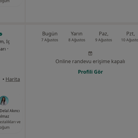
oğum
Bugün
Yarın
Paz,
Pzt,
7 Ağustos
8 Ağustos
9 Ağustos
10 Ağust
m, İç
·
ları
Online randevu erişime kapalı
Profili Gör
•
Harita
 Delal Akıncı
ılmaz
stalıkları ve
oğum