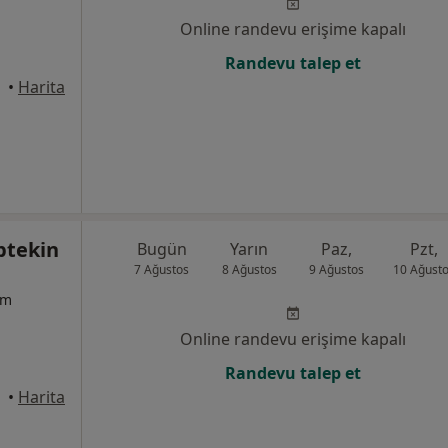
Online randevu erişime kapalı
Randevu talep et
•
Harita
ptekin
Bugün
Yarın
Paz,
Pzt,
7 Ağustos
8 Ağustos
9 Ağustos
10 Ağust
um
Online randevu erişime kapalı
Randevu talep et
•
Harita