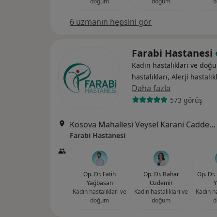
doğum
doğum
d
6 uzmanın hepsini gör
Farabi Hastanesi
Kadın hastalıkları ve doğu
hastalıkları, Alerji hastalık
Daha fazla
573 görüş
Kosova Mahallesi Veysel Karani Caddesi Ebru Sokak No: 14, Selçuklu
Farabi Hastanesi
Op. Dr. Fatih
Op. Dr. Bahar
Op. Dr.
Yağbasan
Özdemir
Y
Kadın hastalıkları ve
Kadın hastalıkları ve
Kadın ha
doğum
doğum
d