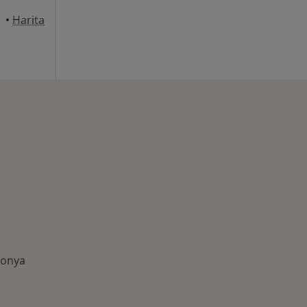
•
Harita
Konya
amanda aranan bazı hastalıklar