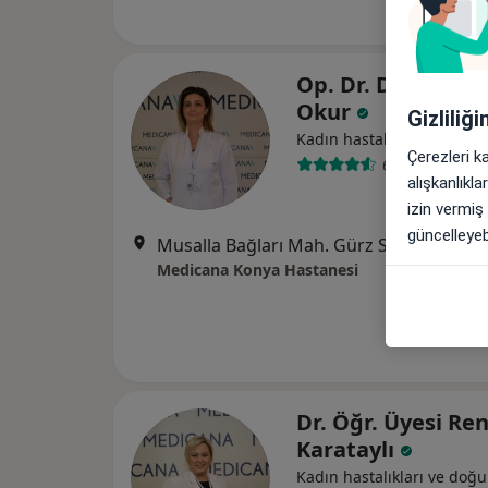
Op. Dr. Durdane N
Okur
Gizliliğ
Kadın hastalıkları ve doğ
Çerezleri k
63 görüş
alışkanlıkl
izin vermiş
güncelleyebi
Musalla Bağları Mah. Gürz Sok. No. 1 Selçuklu / Konya, Selçuklu
Medicana Konya Hastanesi
Dr. Öğr. Üyesi Re
Karataylı
Kadın hastalıkları ve doğ