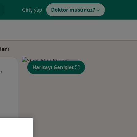
Giriş yap
Doktor musunuz?
ları
Sal,
Çar,
Per,
Haritayı Genişlet
os
11 Ağustos
12 Ağustos
13 Ağustos