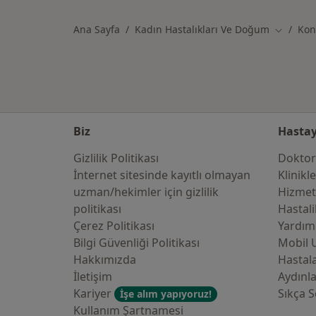
Ana Sayfa
Kadın Hastalıkları Ve Doğum
Kon
Şehir değ
Biz
Hastay
Gizlilik Politikası
Doktor
İnternet sitesinde kayıtlı olmayan
Klinikl
uzman/hekimler i̇çin gizlilik
Hizmet
politikası
Hastali
Çerez Politikası
Yardım
Bilgi Güvenliği Politikası
Mobil 
Hakkımızda
Hastala
İletişim
Aydınl
Kariyer
Sıkça S
İşe alım yapıyoruz!
Kullanım Şartnamesi