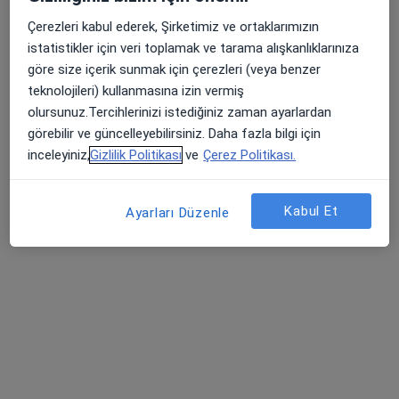
Randevu talep et
Çerezleri kabul ederek, Şirketimiz ve ortaklarımızın
istatistikler için veri toplamak ve tarama alışkanlıklarınıza
göre size içerik sunmak için çerezleri (veya benzer
teknolojileri) kullanmasına izin vermiş
olursunuz.Tercihlerinizi istediğiniz zaman ayarlardan
görebilir ve güncelleyebilirsiniz. Daha fazla bilgi için
inceleyiniz,
Gizlilik Politikası
ve
Çerez Politikası.
Kabul Et
Dr. Öğr. Üyesi Nesrin Yıldırım Gökçen
Ayarları Düzenle
Kadın hastalıkları ve doğum
1 görüş
Barbaros Mah, H. Ahmet Yesevi Cad, No: 149 Güneşli - Bağcılar / İstanbul, Bağcılar
•
Harita
Atlas Üniversitesi Hastanesi
Bu uzman ilgili adres için online danışmanlık/takvim sunmuyor.
Randevu talep et