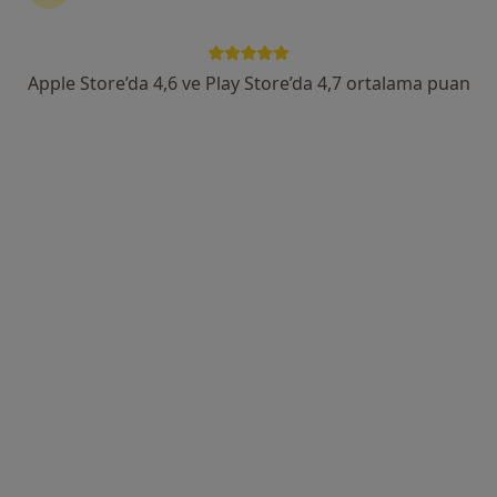
Çobançeşme Mahallesi Fatih Caddesi No:1/8, Bahçelievler
•
Harita
Medipol Bahçelievler Hastanesi
Apple Store’da 4,6 ve Play Store’da 4,7 ortalama puan
Bu uzman ilgili adres için online danışmanlık/takvim sunmuyor.
Randevu talep et
Dr. Öğr. Üyesi Selma Çoşkun
Kadın hastalıkları ve doğum
21 görüş
Barbaros Mah, H. Ahmet Yesevi Cad, No: 149 Güneşli - Bağcılar / İstanbul, Bağcılar
•
Harita