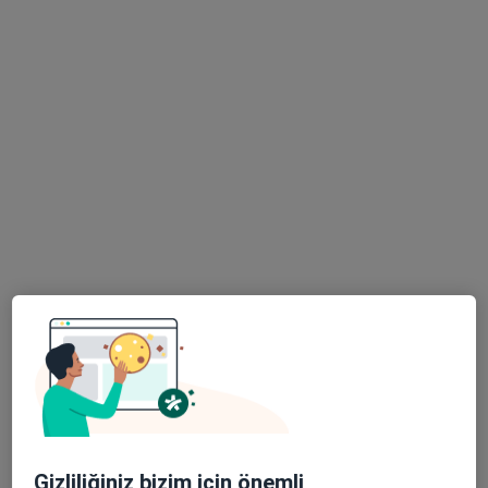
Bu uzman ilgili adres için online danışmanlık/takvim sunmuyor.
Randevu talep et
Dr. Öğr. Üyesi Rahime Bekar
Kadın hastalıkları ve doğum
9 görüş
Barbaros Mah, H. Ahmet Yesevi Cad, No: 149 Güneşli - Bağcılar / İstanbul, Bağcılar
•
Harita
Atlas Üniversitesi Hastanesi
Bu uzman ilgili adres için online danışmanlık/takvim sunmuyor.
Gizliliğiniz bizim için önemli