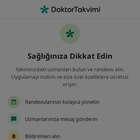
An
Kadın Hastalıkları Ve Doğum • Bahçelievler, İstanbul
Filters
Sigorta:
SGK
Harit
Bahçelievler bölgesinde SGK kabul eden
Sağlığınıza Dikkat Edin
Kadın Hastalıkları Ve Doğum Uzmanları
Yakınınızdaki uzmanları bulun ve randevu alın.
Uygulamayı indirin ve size özel özelliklere ücretsiz
erişin:
Randevularınızı kolayca yönetin
Uzmanlarınıza mesaj gönderin
Op. Dr. Alev Oral
Kadın hastalıkları ve doğum
Bildirimleri alın
19 görüş