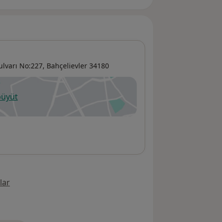
lvarı No:227,
Bahçelievler
34180
büyüt
ni bir sekmede açılır
lar