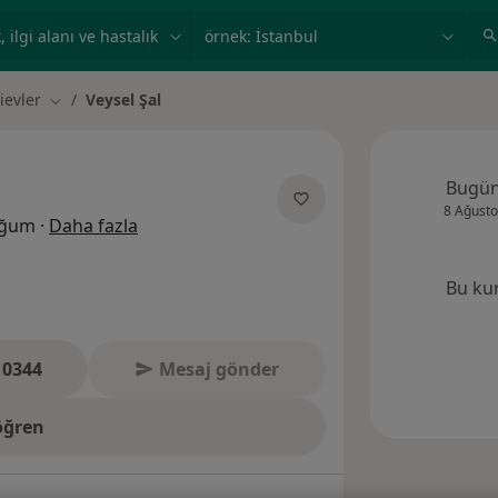
ilgi alanı ve hastalık, isim
örnek: İstanbul
ievler
Veysel Şal
Şehir değiştir
Bugü
8 Ağusto
uzmanliklar hakkinda
oğum
·
Daha fazla
Bu ku
 0344
Mesaj gönder
öğren