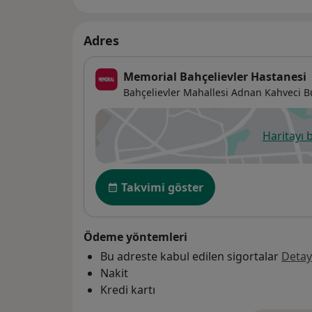
Adres
Memorial Bahçelievler Hastanesi
Bahçelievler Mahallesi Adnan Kahveci Bu
Haritayı 
ye
Uygunluk
Takvimi göster
Ödeme yöntemleri
Bu adreste kabul edilen sigortalar
Detay
Nakit
Kredi kartı