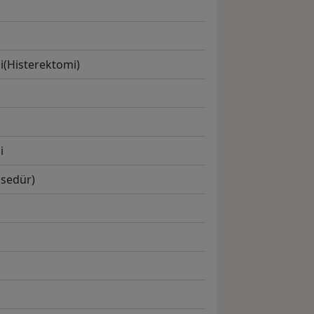
i(Histerektomi)
i
osedür)