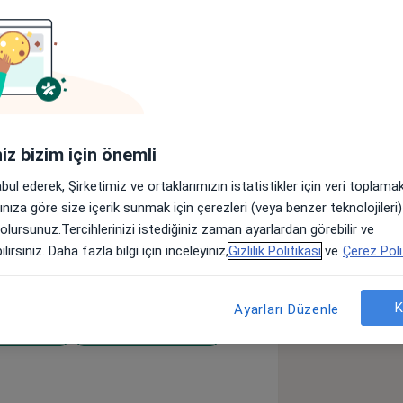
r
Sigortalar
Görüşler (43)
lar
iniz bizim için önemli
nbul Üniversitesi İstanbul Tıp
abul ederek, Şirketimiz ve ortaklarımızın istatistikler için veri toplam
aynı yıl İstanbul Üniversitesi
arınıza göre size içerik sunmak için çerezleri (veya benzer teknolojiler
rı ve Doğum Anabilim Dalında Uzmanlık
 olursunuz.Tercihlerinizi istediğiniz zaman ayarlardan görebilir ve
stalıkları ve Doğum Uzmanı olarak
lirsiniz. Daha fazla bilgi için inceleyiniz,
Gizlilik Politikası
ve
Çerez Poli
olordu Komutanlığında yaptıktan sonra
 Yükümlülüğümü (mecburi hizmet)
012 yılında girmiş
K
Ayarları Düzenle
 Cerrahpaşa Jinekolojik Onkoloji
 Cerrahisi
Endoskopik cerrahi
ında Jinekolojik Onkoloji Cerrahisi
a11y_sr_more_diseases
ları arasında Şişli Hamidiye Etfal
mecburi hizmetimi gerçekleştirdim.