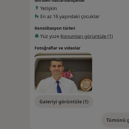
Görülen hasta/danışanlar
2018 yılından itibaren Memorial Bahçeliev
Yetişkin
En az 16 yaşındaki çocuklar
Konsültasyon türleri
Yüz yüze
Konumları görüntüle (1)
Fotoğraflar ve videolar
Galeriyi görüntüle (1)
Tümünü g
de