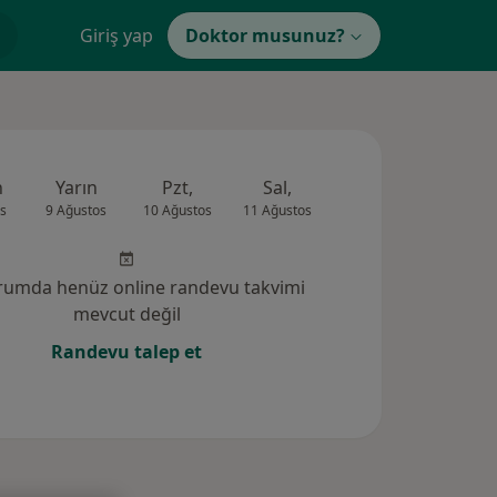
Giriş yap
Doktor musunuz?
n
Yarın
Pzt,
Sal,
Çar,
Per,
s
9 Ağustos
10 Ağustos
11 Ağustos
12 Ağustos
13 Ağus
rumda henüz online randevu takvimi
mevcut değil
Randevu talep et