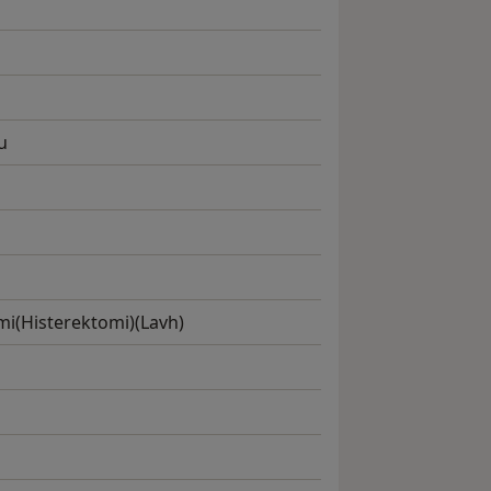
u
mi(Histerektomi)(Lavh)