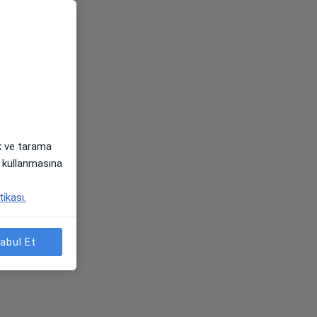
ak ve tarama
i) kullanmasına
tikası.
abul Et