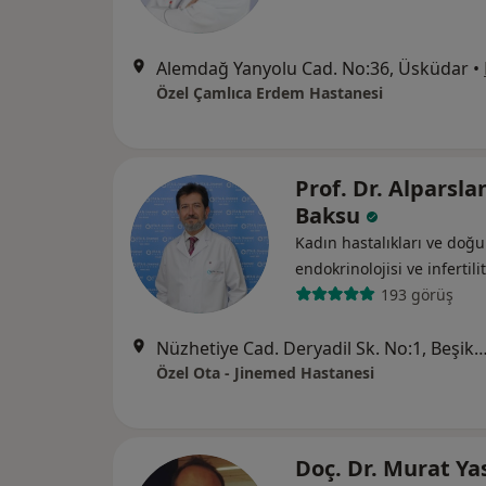
Alemdağ Yanyolu Cad. No:36, Üsküdar
•
Özel Çamlıca Erdem Hastanesi
Prof. Dr. Alparsla
Baksu
Kadın hastalıkları ve do
endokrinolojisi ve i̇nfertili
193 görüş
Nüzhetiye Cad. Deryadil Sk. No:1, B
Özel Ota - Jinemed Hastanesi
Doç. Dr. Murat Y