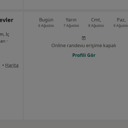
evler
Bugün
Yarın
Cmt,
Paz,
6 Ağustos
7 Ağustos
8 Ağustos
9 Ağusto
m, İç
·
ları
Online randevu erişime kapalı
Profili Gör
•
Harita