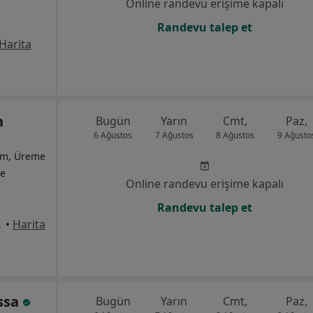
Online randevu erişime kapalı
Randevu talep et
Harita
n
Bugün
Yarın
Cmt,
Paz,
6 Ağustos
7 Ağustos
8 Ağustos
9 Ağusto
ğum, Üreme
te
Online randevu erişime kapalı
Randevu talep et
eşiktaş
•
Harita
assa
Bugün
Yarın
Cmt,
Paz,