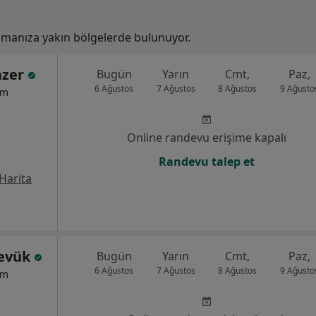
amanıza yakın bölgelerde bulunuyor.
azer
Bugün
Yarın
Cmt,
Paz,
6 Ağustos
7 Ağustos
8 Ağustos
9 Ağusto
um
Online randevu erişime kapalı
Randevu talep et
Harita
Sevük
Bugün
Yarın
Cmt,
Paz,
6 Ağustos
7 Ağustos
8 Ağustos
9 Ağusto
um