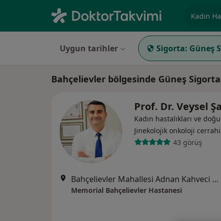
Uzmanlık, 
Uygun tarihler
Sigorta:
Güneş S
Bahçelievler bölgesinde Güneş Sigort
Prof. Dr. Veysel Ş
Kadın hastalıkları ve doğ
Jinekolojik onkoloji cerrahi
43 görüş
Bahçelievler Mahallesi Adnan Kahveci Bulvarı No:227, Bahçelievler
Memorial Bahçelievler Hastanesi