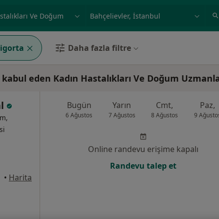
ilgi alanı ve hastalık, isim
örnek: İstanbul
igorta
Daha fazla filtre
a kabul eden Kadın Hastalıkları Ve Doğum Uzmanla
al
Bugün
Yarın
Cmt,
Paz,
6 Ağustos
7 Ağustos
8 Ağustos
9 Ağusto
um,
si
Online randevu erişime kapalı
Randevu talep et
•
Harita