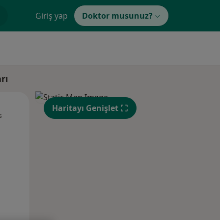
Giriş yap
Doktor musunuz?
rı
Pzt,
Sal,
Çar,
Haritayı Genişlet
s
10 Ağustos
11 Ağustos
12 Ağustos