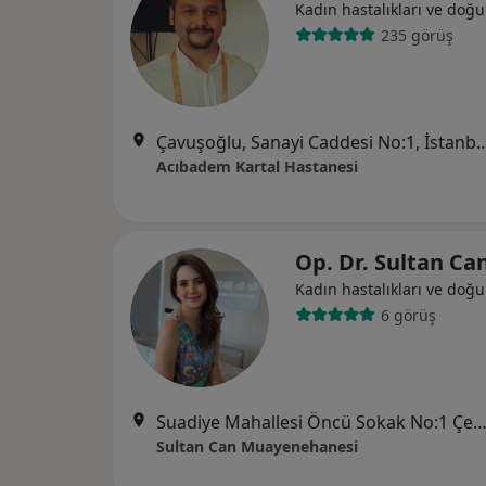
Kadın hastalıkları ve doğ
235 görüş
Çavuşoğlu, Sanayi Caddesi N
Acıbadem Kartal Hastanesi
Op. Dr. Sultan Ca
Kadın hastalıkları ve doğ
6 görüş
Suadiye Mahallesi Öncü Sokak No:1 Çelem Loft, İst
Sultan Can Muayenehanesi