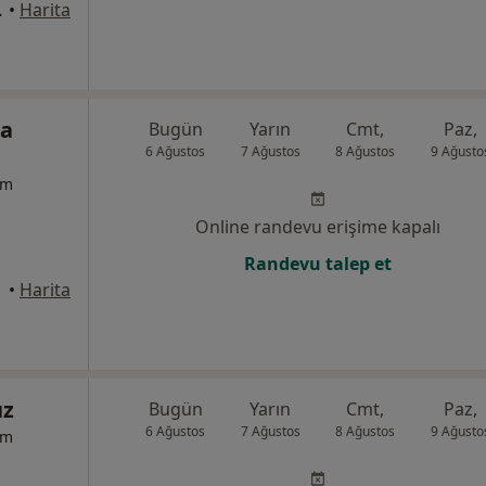
, 7F Blok, İstanbul
•
Harita
ba
Bugün
Yarın
Cmt,
Paz,
6 Ağustos
7 Ağustos
8 Ağustos
9 Ağusto
um
Online randevu erişime kapalı
Randevu talep et
anbul
•
Harita
ız
Bugün
Yarın
Cmt,
Paz,
6 Ağustos
7 Ağustos
8 Ağustos
9 Ağusto
um