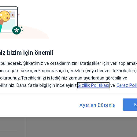
Bugün
Yarın
Cmt,
Paz,
6 Ağustos
7 Ağustos
8 Ağustos
9 Ağusto
m, İç
aha
Online randevu erişime kapalı
iniz bizim için önemli
Profili Gör
abul ederek, Şirketimiz ve ortaklarımızın istatistikler için veri toplam
arınıza göre size içerik sunmak için çerezleri (veya benzer teknolojiler
•
Harita
 olursunuz.Tercihlerinizi istediğiniz zaman ayarlardan görebilir ve
lirsiniz. Daha fazla bilgi için inceleyiniz,
Gizlilik Politikası
ve
Çerez Poli
 Tea Tavadze
K
Ayarları Düzenle
stalıkları ve
oğum