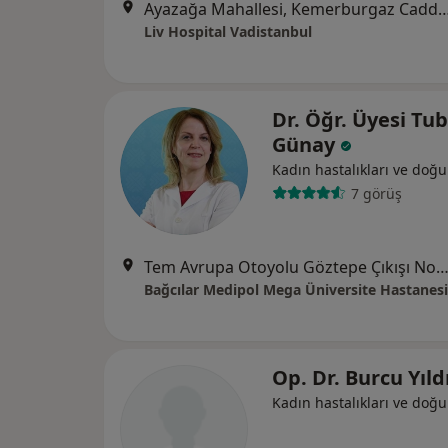
Ayazağa Mahallesi, Kemerburgaz Caddesi, Vadistanbul Park Etabı
Liv Hospital Vadistanbul
Dr. Öğr. Üyesi Tu
Günay
Kadın hastalıkları ve doğ
7 görüş
Tem Avrupa Otoyolu Göztepe Çıkışı No: 1Bağcılar, İst
Bağcılar Medipol Mega Üniversite Hastanesi
Op. Dr. Burcu Yıld
Kadın hastalıkları ve doğ