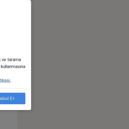
Pzt,
Sal,
Çar,
s
10 Ağustos
11 Ağustos
12 Ağustos
ak ve tarama
i) kullanmasına
tikası.
abul Et