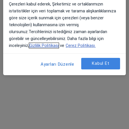
Çerezleri kabul ederek, Şirketimiz ve ortaklarımızın
Barbaros Mah, H. Ahmet Yesevi Cad, No: 149 Güneşli - Bağcılar / İstanbul, Bağcılar
•
Harita
istatistikler için veri toplamak ve tarama alışkanlıklarınıza
Atlas Üniversitesi Hastanesi
göre size içerik sunmak için çerezleri (veya benzer
Bu uzman ilgili adres için online danışmanlık/takvim sunmuyor.
teknolojileri) kullanmasına izin vermiş
olursunuz.Tercihlerinizi istediğiniz zaman ayarlardan
Randevu talep et
görebilir ve güncelleyebilirsiniz. Daha fazla bilgi için
inceleyiniz,
Gizlilik Politikası
ve
Çerez Politikası.
Kabul Et
Ayarları Düzenle
Op. Dr. Büşra Can
Kadın hastalıkları ve doğum
Barbaros Mah, H. Ahmet Yesevi Cad, No: 149 Güneşli - Bağcılar / İstanbul, Bağcılar
•
Harita
Atlas Üniversitesi Hastanesi