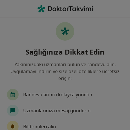
An
Genital Iltihap • Bahçelievler, İstanbul
Filters
• 1
Sigorta
Harita
Genital iltihap, Bahçelievler
Sağlığınıza Dikkat Edin
Yakınınızdaki uzmanları bulun ve randevu alın.
Hangi uzmanlığı aramıştınız?
Uygulamayı indirin ve size özel özelliklere ücretsiz
Kadın Hastalıkları Ve Doğum
İç Hastalıkları
erişin:
Randevularınızı kolayca yönetin
Uzmanlarınıza mesaj gönderin
Bildirimleri alın