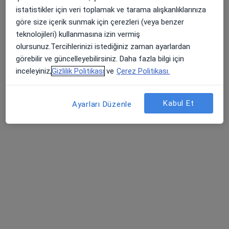
istatistikler için veri toplamak ve tarama alışkanlıklarınıza
Bu uzman ilgili adres için online danışmanlık/takvim sunmuyor.
göre size içerik sunmak için çerezleri (veya benzer
Randevu talep et
teknolojileri) kullanmasına izin vermiş
olursunuz.Tercihlerinizi istediğiniz zaman ayarlardan
görebilir ve güncelleyebilirsiniz. Daha fazla bilgi için
inceleyiniz,
Gizlilik Politikası
ve
Çerez Politikası.
Kabul Et
Ayarları Düzenle
Uzm. Dr. Mehmet Erbay
Dermatoloji
2 görüş
Çobançeşme Mahallesi Fatih Caddesi No:1/8, Bahçelievler
•
Harita
Medipol Bahçelievler Hastanesi
Bu uzman ilgili adres için online danışmanlık/takvim sunmuyor.