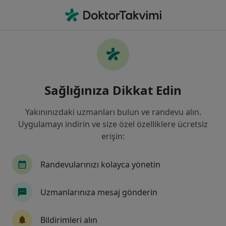
An
Ben • Bahçelievler, İstanbul
Filters
• 1
Sigorta
Harita
Ben, Bahçelievler
Sağlığınıza Dikkat Edin
Yakınınızdaki uzmanları bulun ve randevu alın.
Hangi uzmanlığı aramıştınız?
Uygulamayı indirin ve size özel özelliklere ücretsiz
Genel Cerrahi
Dermatoloji
Plastik Rekons
erişin:
Randevularınızı kolayca yönetin
Uzmanlarınıza mesaj gönderin
Bildirimleri alın