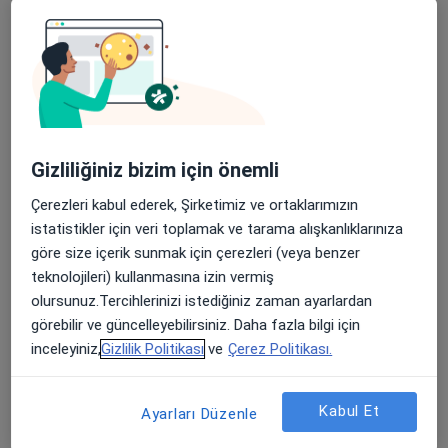
115 görüş
Adres
Online
Kazımdirik, 296/1 Sk. No:11, İzmir
•
Harita
Fazi Dil ve Konuşma Merkezi
Gizliliğiniz bizim için önemli
Bu uzman ilgili adres için online danışmanlık/takvim sunmuyor.
Çerezleri kabul ederek, Şirketimiz ve ortaklarımızın
Randevu talep et
istatistikler için veri toplamak ve tarama alışkanlıklarınıza
göre size içerik sunmak için çerezleri (veya benzer
teknolojileri) kullanmasına izin vermiş
olursunuz.Tercihlerinizi istediğiniz zaman ayarlardan
görebilir ve güncelleyebilirsiniz. Daha fazla bilgi için
inceleyiniz,
Gizlilik Politikası
ve
Çerez Politikası.
Kabul Et
Ayarları Düzenle