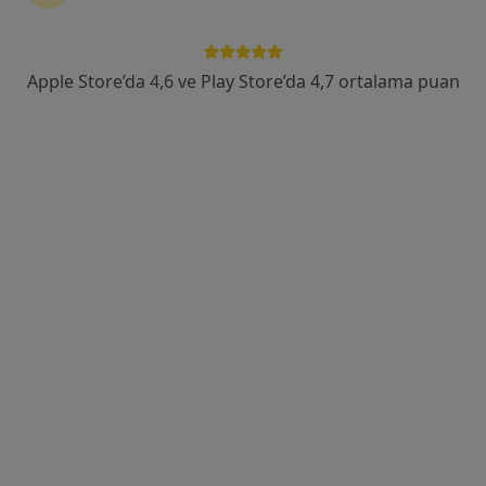
Adres 1
Adres 2
Online
Apple Store’da 4,6 ve Play Store’da 4,7 ortalama puan
Hürriyet, 468. Sk. No:18/A, İzmir
•
Harita
Dkt. Merve Kara
Bu uzman ilgili adres için online danışmanlık/takvim sunmuyor.
Randevu talep et
Dkt. Ezgi Berfin Gökalp