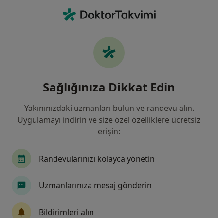
An
Dil Ve Konuşma Terapisi • İzmir, İzmir
Filters
Sigorta:
Diğer (İade)
İzmir bölgesinde Diğer (İade) kabul eden dil
Sağlığınıza Dikkat Edin
ve konuşma terapistleri
Yakınınızdaki uzmanları bulun ve randevu alın.
Uygulamayı indirin ve size özel özelliklere ücretsiz
erişin:
Randevularınızı kolayca yönetin
Uzmanlarınıza mesaj gönderin
Dkt. Merve Kara
Dil ve konuşma terapisi
Bildirimleri alın
36 görüş