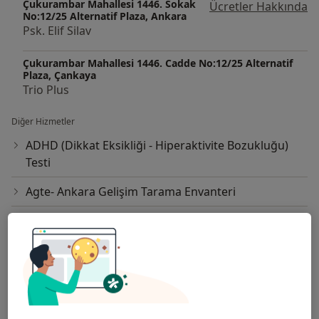
Çukurambar Mahallesi 1446. Sokak
Ücretler Hakkında
No:12/25 Alternatif Plaza, Ankara
Psk. Elif Silav
Çukurambar Mahallesi 1446. Cadde No:12/25 Alternatif
Plaza, Çankaya
Trio Plus
Diğer Hizmetler
ADHD (Dikkat Eksikliği - Hiperaktivite Bozukluğu)
Testi
Agte- Ankara Gelişim Tarama Envanteri
Aile Danışmanlığı
Aile Dizimi
Aile Terapisi
Aile İçi İletişim Sorunları