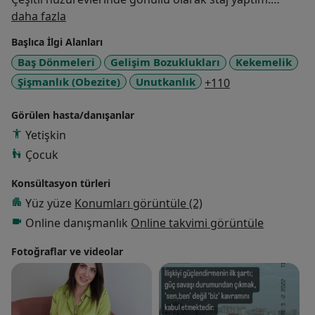
Hakkımda
Ankara Onkoloji Hastanesi'nde kanser hastaları ile
daha fazla
gönüllü olarak görüşmeler yaptım ve çeşitli anketler
Başlıca İlgi Alanları
düzenledim. Pedagojik formasyon stajımı altı ay
Baş Dönmeleri
Gelişim Bozuklukları
Kekemelik
boyunca Etlik Anadolu Kız Mesleki ve Teknik Lisesi'nde
a11y_sr_more_d
Şişmanlık (Obezite)
Unutkanlık
+110
gerçekleştirdim. Sonrasında alkol, madde
bağımlılarına yardımcı olmak için bir kamu kurumunda
Görülen hasta/danışanlar
görev yaptıktan sonra belirli psikolojik danışmanlık
merkezlerinde çalıştım.
Yetişkin
Çocuk
Şu an kendi ofisimde danışan kabul etmekteyim. Sivil
Konsültasyon türleri
toplum kuruluşlarında gönüllü olarak çalışmaktayım.
Yüz yüze
Konumları görüntüle (2)
Online danışmanlık
Online takvimi görüntüle
Fotoğraflar ve videolar