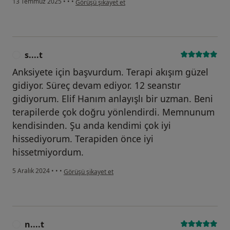
13 Temmuz 2025
•
•
•
Görüşü şikayet et
s....t
S
Anksiyete için başvurdum. Terapi akışım güzel
gidiyor. Süreç devam ediyor. 12 seanstır
gidiyorum. Elif Hanım anlayışlı bir uzman. Beni
terapilerde çok doğru yönlendirdi. Memnunum
kendisinden. Şu anda kendimi çok iyi
hissediyorum. Terapiden önce iyi
hissetmiyordum.
kullanıcının görüşüne göre s....t
5 Aralık 2024
•
•
•
Görüşü şikayet et
n....t
N