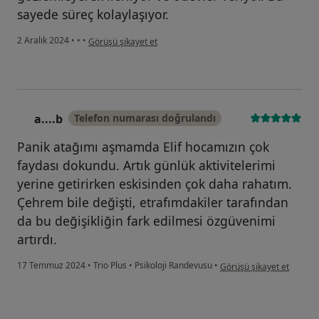
sayede süreç kolaylaşıyor.
kullanıcının görüşüne göre e....u
2 Aralık 2024
•
•
•
Görüşü şikayet et
a....b
Telefon numarası doğrulandı
A
Panik atağımı aşmamda Elif hocamızın çok
faydası dokundu. Artık günlük aktivitelerimi
yerine getirirken eskisinden çok daha rahatım.
Çehrem bile değişti, etrafımdakiler tarafından
da bu değişikliğin fark edilmesi özgüvenimi
artırdı.
kullanıcının görüşüne göre
17 Temmuz 2024
•
Trio Plus
•
Psikoloji Randevusu
•
Görüşü şikayet et