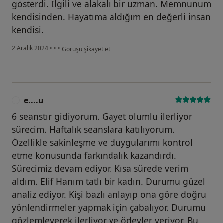
gösterdi. İlgili ve alakalı bir uzman. Memnunum
kendisinden. Hayatıma aldığım en değerli insan
kendisi.
kullanıcının görüşüne göre d....e
2 Aralık 2024
•
•
•
Görüşü şikayet et
e....u
E
6 seanstır gidiyorum. Gayet olumlu ilerliyor
sürecim. Haftalık seanslara katılıyorum.
Özellikle sakinleşme ve duygularımı kontrol
etme konusunda farkındalık kazandırdı.
Sürecimiz devam ediyor. Kısa sürede verim
aldım. Elif Hanım tatlı bir kadın. Durumu güzel
analiz ediyor. Kişi bazlı anlayıp ona göre doğru
yönlendirmeler yapmak için çabalıyor. Durumu
gözlemleyerek ilerliyor ve ödevler veriyor. Bu