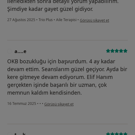
ilerledikten sonra detaylı yorum yapabilirim.
Şimdiye kadar gayet güzel gidiyor.
kullanıcının görüşüne göre ş.....
27 Ağustos 2025
•
Trio Plus
•
Aile Terapisi
•
Görüşü şikayet et
a....e
A
OKB bozukluğu için başvurdum. 4 ay kadar
devam ettim. Seanslarım güzel geçiyor. Ayda bir
kere gitmeye devam ediyorum. Elif Hanım
gerçekten işinde başarılı bir uzman, çok
memnun kaldım kendisinden.
kullanıcının görüşüne göre a....e
16 Temmuz 2025
•
•
•
Görüşü şikayet et
t....k
T