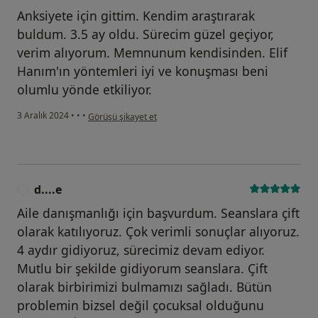
Anksiyete için gittim. Kendim araştırarak
buldum. 3.5 ay oldu. Sürecim güzel geçiyor,
verim alıyorum. Memnunum kendisinden. Elif
Hanım'ın yöntemleri iyi ve konuşması beni
olumlu yönde etkiliyor.
kullanıcının görüşüne göre n....t
3 Aralık 2024
•
•
•
Görüşü şikayet et
d....e
D
Aile danışmanlığı için başvurdum. Seanslara çift
olarak katılıyoruz. Çok verimli sonuçlar alıyoruz.
4 aydır gidiyoruz, sürecimiz devam ediyor.
Mutlu bir şekilde gidiyorum seanslara. Çift
olarak birbirimizi bulmamızı sağladı. Bütün
problemin bizsel değil çocuksal olduğunu