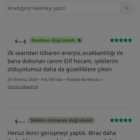
Görüşler içerisinde ara
s....ç
Randevu doğrulandı
S
ilk seanstan itibaren enerjisi,sıcakkanlılığı ile
bana dokunan canım Elif hocam, iyikilerim
olduyolumuz daha da güzelliklere çıksın
28 Temmuz 2026
•
Psk. Elif Silav
•
Psikoloji Randevusu
•
kullanıcının görüşüne göre s....ç
Görüşü şikayet et
ş.....
Telefon numarası doğrulandı
Ş
Henüz ikinci görüşmeyi yaptık. Biraz daha