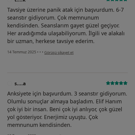
Tavsiye üzerine panik atak için başvurdum. 6-7
seanstır gidiyorum. Çok memnunum
kendisinden. Seanslarım gayet güzel geçiyor.
Her aradığımda ulaşabiliyorum. İlgili ve alakalı
bir uzman, herkese tavsiye ederim.
kullanıcının görüşüne göre t....k
14 Temmuz 2025
•
•
•
Görüşü şikayet et
s....a
S
Anksiyete için başvurdum. 3 seanstır gidiyorum.
Olumlu sonuçlar almaya başladım. Elif Hanım
çok iyi bir insan. Beni çok iyi anlıyor, çok güzel
yol gösteriyor. Enerjimiz uyuştu. Çok
memnunum kendisinden.
kullanıcının görüşüne göre s....a