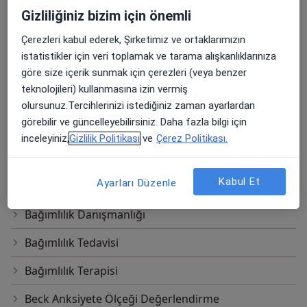
Gizliliğiniz bizim için önemli
Akılcı Duygusal Davranışçı Terapi (REBT)
Çerezleri kabul ederek, Şirketimiz ve ortaklarımızın
Anne Baba Ayrılığı
istatistikler için veri toplamak ve tarama alışkanlıklarınıza
göre size içerik sunmak için çerezleri (veya benzer
Anne-Baba Eğitimi ve Danışmanlığı
teknolojileri) kullanmasına izin vermiş
Attentioner Dikkat Geliştirme Programı
olursunuz.Tercihlerinizi istediğiniz zaman ayarlardan
görebilir ve güncelleyebilirsiniz. Daha fazla bilgi için
Ağaç Testi
inceleyiniz,
Gizlilik Politikası
ve
Çerez Politikası.
Ağlama ve Öfke Nöbetleri
Kabul Et
Ayarları Düzenle
Bayley III Gelişim Testi
Bağımlılık Danışmanlığı
Bağımlılık Tedavisi
Bağımlılık Terapisi
Beck Anksiyete Ölçeği Değerlendirme