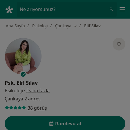
An
Ne arıyorsunuz?
Ana Sayfa
Psikoloji
Çankaya
Elif Silav
Şehir değiştir
Psk.
Elif Silav
uzmanliklar hakkinda
Psikoloji
·
Daha fazla
Çankaya
2 adres
38 görüş
Randevu al