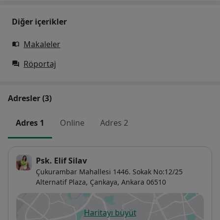
Diğer içerikler
Makaleler
Röportaj
Adresler (3)
Adres 1
Online
Adres 2
Psk. Elif Silav
Çukurambar Mahallesi 1446. Sokak No:12/25
Alternatif Plaza,
Çankaya
,
Ankara
06510
Haritayı büyüt
yeni bir sekmede açılır