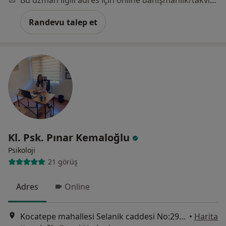
Randevu talep et
Kl. Psk. Pınar Kemaloğlu
Psikoloji
21 görüş
Adres
Online
Kocatepe mahallesi Selanik caddesi No:29 Titiz işhanı Kat:4 Kapı no:7, Ankara
•
Harita