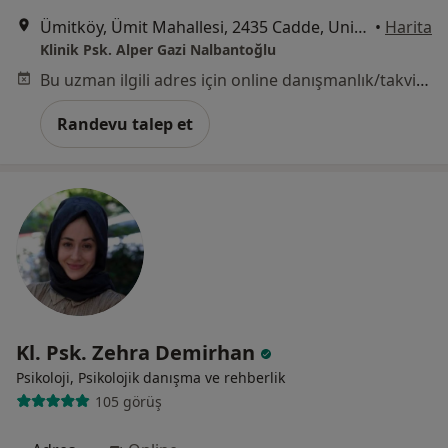
Ümitköy, Ümit Mahallesi, 2435 Cadde, Unique Center Ümitköy, No:6/8, 2. Kat, Çankaya, Ankara, Ankara
•
Harita
Klinik Psk. Alper Gazi Nalbantoğlu
Bu uzman ilgili adres için online danışmanlık/takvim sunmuyor.
Randevu talep et
Kl. Psk. Zehra Demirhan
Psikoloji, Psikolojik danışma ve rehberlik
105 görüş