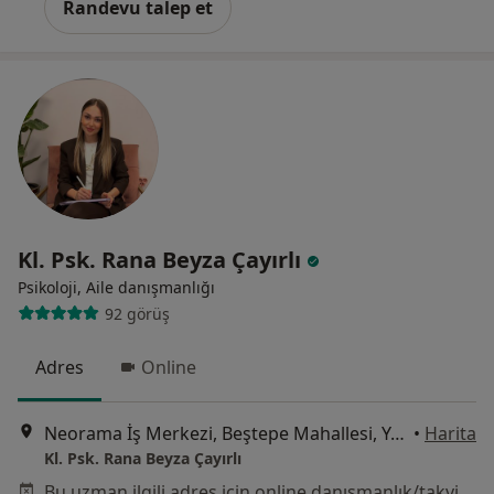
Randevu talep et
Kl. Psk. Rana Beyza Çayırlı
Psikoloji, Aile danışmanlığı
92 görüş
Adres
Online
Neorama İş Merkezi, Beştepe Mahallesi, Yaşam Caddesi, Adalet Sokak, No: 13/A, Ankara
•
Harita
Kl. Psk. Rana Beyza Çayırlı
Bu uzman ilgili adres için online danışmanlık/takvim sunmuyor.