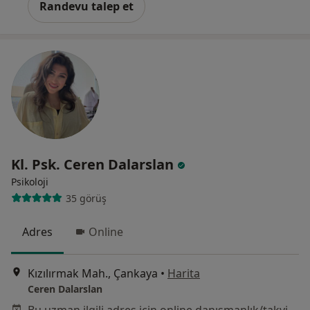
Randevu talep et
Kl. Psk. Ceren Dalarslan
Psikoloji
35 görüş
Adres
Online
Kızılırmak Mah., Çankaya
•
Harita
Ceren Dalarslan
Bu uzman ilgili adres için online danışmanlık/takvim sunmuyor.