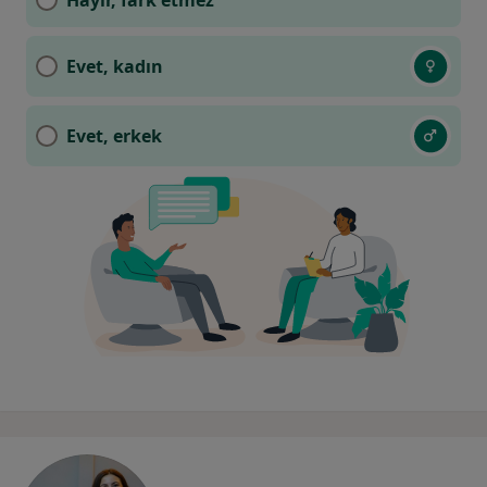
Hayır, fark etmez
Evet, kadın
Evet, erkek