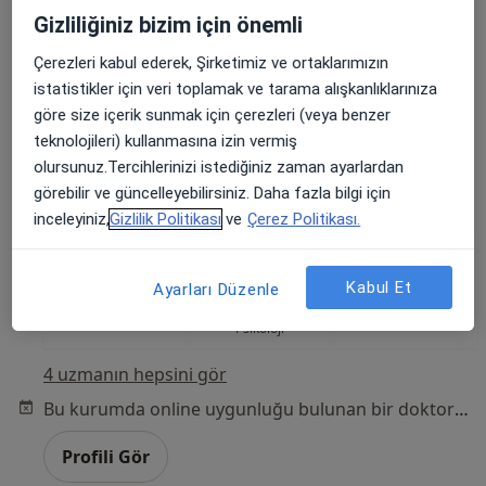
Gizliliğiniz bizim için önemli
Çerezleri kabul ederek, Şirketimiz ve ortaklarımızın
Optimum Psikoloji-Ankara
istatistikler için veri toplamak ve tarama alışkanlıklarınıza
·
Daha fazla
Psikoloji, Pedagoji, Aile danışmanlığı
göre size içerik sunmak için çerezleri (veya benzer
13 görüş
teknolojileri) kullanmasına izin vermiş
olursunuz.Tercihlerinizi istediğiniz zaman ayarlardan
Mustafa Kemal Mahallesi 2132. Sokak Ege Apartmanı, Çankaya
•
Harita
görebilir ve güncelleyebilirsiniz. Daha fazla bilgi için
Optimum Psikoloji-Ankara
inceleyiniz,
Gizlilik Politikası
ve
Çerez Politikası.
Kabul Et
Kl. Psk. Fatih Uğur
Psk. Zeynep Nur
Psk. Sedanur Zıvalı
Ayarları Düzenle
Psikoloji
Batuk
Psikoloji
Psikoloji
4 uzmanın hepsini gör
Bu kurumda online uygunluğu bulunan bir doktor veya uzman bulunamadı
Profili Gör