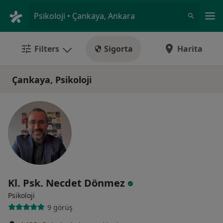
An
Psikoloji • Çankaya, Ankara
Filters
Sigorta
Harita
Çankaya, Psikoloji
Kl. Psk. Necdet Dönmez
Psikoloji
9 görüş