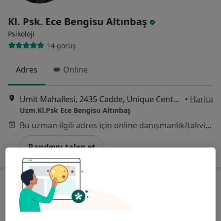
Kl. Psk. Ece Bengisu Altınbaş
Psikoloji
14 görüş
Adres
Online
Ümit Mahallesi, 2435 Cadde, Unique Center Ümitköy, No:6/8, 2. Kat, Ankara
•
Harita
Uzm.Kl.Psk Ece Bengisu Altınbaş
Bu uzman ilgili adres için online danışmanlık/takvim sunmuyor.
Randevu talep et