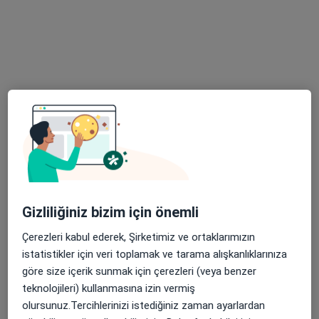
Medicana International Samsun
Bu uzman ilgili adres için online danışmanlık/takvim sunmuyor.
Randevu talep et
Gizliliğiniz bizim için önemli
Dr. Öğr. Üyesi Cengizhan Doğan
Çerezleri kabul ederek, Şirketimiz ve ortaklarımızın
Fiziksel tıp ve rehabilitasyon
istatistikler için veri toplamak ve tarama alışkanlıklarınıza
7 görüş
göre size içerik sunmak için çerezleri (veya benzer
Yenimahalle Mh, Şehit Mesut Birinci Cad. No:85, Canik
•
Harita
teknolojileri) kullanmasına izin vermiş
Medicana International Samsun
olursunuz.Tercihlerinizi istediğiniz zaman ayarlardan