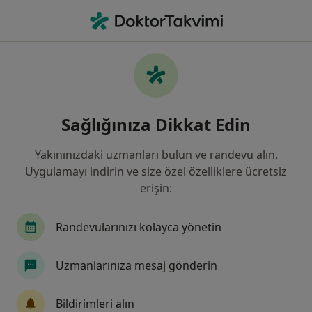
An
Fiziksel Tıp Ve Rehabilitasyon • Canik, Samsun
Filters
Sigorta:
Ergo Sigorta
Canik bölgesinde Ergo Sigorta kabul eden
Sağlığınıza Dikkat Edin
Fizik Tedavi Uzmanları
Yakınınızdaki uzmanları bulun ve randevu alın.
Uygulamayı indirin ve size özel özelliklere ücretsiz
erişin:
Randevularınızı kolayca yönetin
Uzmanlarınıza mesaj gönderin
Uzm. Dr. Yusuf Emre Yılmaz
Fiziksel tıp ve rehabilitasyon
Bildirimleri alın
13 görüş