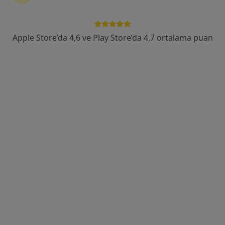
Yenimahalle, 7. Sk. no:35, 55080 Canik/Samsun, Samsun
•
Harita
Romatem Samsun Fizik Tedavi ve Rehabilitasyon Hastanesi
Apple Store’da 4,6 ve Play Store’da 4,7 ortalama puan
Bu uzman ilgili adres için online danışmanlık/takvim sunmuyor.
Randevu talep et
Doç. Dr. Meltem Baydar
Fiziksel tıp ve rehabilitasyon
1 görüş
Yenimahalle Mh, Şehit Mesut Birinci Cad. No:85, Canik
•
Harita