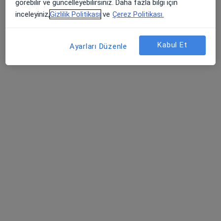
Bu uzman ilgili adres için online danışmanlık/takvim sunmuyor.
görebilir ve güncelleyebilirsiniz. Daha fazla bilgi için
inceleyiniz,
Gizlilik Politikası
ve
Çerez Politikası.
Randevu talep et
Kabul Et
Ayarları Düzenle
Medicana International Samsun
Fiziksel tıp ve rehabilitasyon, İç hastalıkları, Endokrinoloji ve
·
Daha fazla
metabolizma hastalıkları
928 görüş
Yenimahalle Mh, Şehit Mesut Birinci Cad. No:85, Canik
•
Harita
Medicana International Samsun