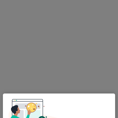
Fizyoterapist Ruken Anar Muayenehanesi
Bu uzman ilgili adres için online danışmanlık/takvim sunmuyor.
Randevu talep et
Fzt. Begüm Eylül Büyüknisan
Fizyoterapi ve rehabilitasyon
8 görüş
Reşatbey Mah. Beş Ocak Caddesi Stad Apt No:47/A Seyhan, Adana
•
Harita
Fzt. Begüm Eylül Büyüknisan