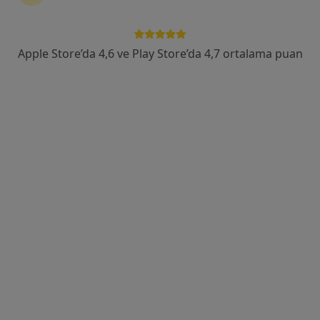
Çınarlı Mahallesi Ziyapaşa Bulvarı No:78/2 Günep Ziyapaşa İş Merkezi, Adana
•
Harita
Fzt. Itır Saz
Apple Store’da 4,6 ve Play Store’da 4,7 ortalama puan
Bu uzman ilgili adres için online danışmanlık/takvim sunmuyor.
Randevu talep et
Fzt. Ruken Anar
Fizyoterapi ve rehabilitasyon
40 görüş
Çınarlı Mahallesi Dr. Ali Menteşeoğlu Caddesi No:32/36 Kat.7 Daire 26 Karakuş İş Merkezi, Adana
•
Harita