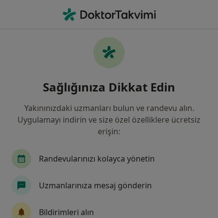
An
Fizyoterapi Ve Rehabilitasyon • Adana, Adana
Filters
Sigorta:
Diğer (İade)
Adana bölgesinde Diğer (İade) kabul eden
Sağlığınıza Dikkat Edin
Fizyoterapistler
Yakınınızdaki uzmanları bulun ve randevu alın.
Uygulamayı indirin ve size özel özelliklere ücretsiz
erişin:
Randevularınızı kolayca yönetin
Uzmanlarınıza mesaj gönderin
Fzt. Itır Saz
Fizyoterapi ve rehabilitasyon
Bildirimleri alın
13 görüş