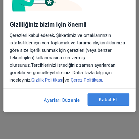
Bu uzman ilgili adres için online danışmanlık/takvim sunmuyor.
Randevu talep et
Gizliliğiniz bizim için önemli
Çerezleri kabul ederek, Şirketimiz ve ortaklarımızın
Uygun olan doktor/uzmanlar
istatistikler için veri toplamak ve tarama alışkanlıklarınıza
göre size içerik sunmak için çerezleri (veya benzer
Bu doktor/uzmanlar Adana, Adana aramanıza yakın
teknolojileri) kullanmasına izin vermiş
bölgelerde bulunuyor.
olursunuz.Tercihlerinizi istediğiniz zaman ayarlardan
görebilir ve güncelleyebilirsiniz. Daha fazla bilgi için
inceleyiniz,
Gizlilik Politikası
ve
Çerez Politikası.
Kabul Et
Ayarları Düzenle
Fzt. Badel Kırpık
Fizyoterapi ve rehabilitasyon