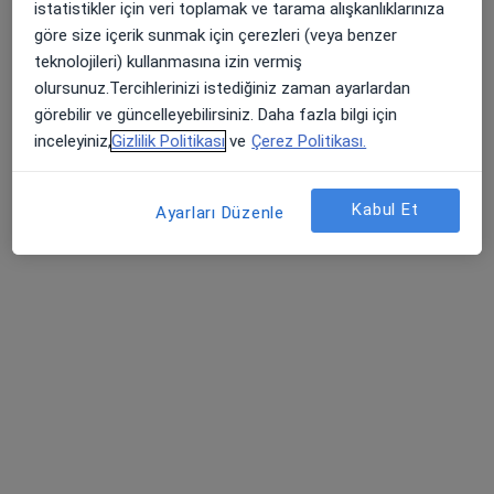
istatistikler için veri toplamak ve tarama alışkanlıklarınıza
Kayseri, Kayseri
•
Harita
göre size içerik sunmak için çerezleri (veya benzer
Fzt. Ahmet Şiray, Evde Fizyoterapi
teknolojileri) kullanmasına izin vermiş
Bu uzman ilgili adres için online danışmanlık/takvim sunmuyor.
olursunuz.Tercihlerinizi istediğiniz zaman ayarlardan
görebilir ve güncelleyebilirsiniz. Daha fazla bilgi için
Randevu talep et
inceleyiniz,
Gizlilik Politikası
ve
Çerez Politikası.
Kabul Et
Ayarları Düzenle
Uygun olan doktor/uzmanlar
Bu doktor/uzmanlar Kayseri, Kayseri aramanıza
yakın bölgelerde bulunuyor.