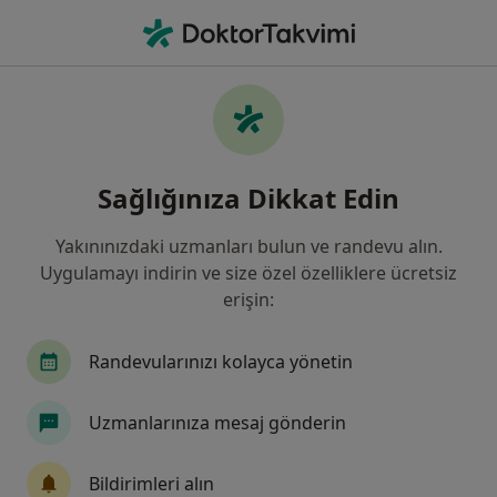
An
Fizyoterapi Ve Rehabilitasyon • Kayseri, Kayseri
Filters
Sigorta:
Diğer (İade)
Kayseri bölgesinde Diğer (İade) kabul eden
Sağlığınıza Dikkat Edin
Fizyoterapistler
Yakınınızdaki uzmanları bulun ve randevu alın.
Uygulamayı indirin ve size özel özelliklere ücretsiz
erişin:
Randevularınızı kolayca yönetin
Uzmanlarınıza mesaj gönderin
Fzt. Rabia Şimşek Öztürk
Fizyoterapi ve rehabilitasyon
Bildirimleri alın
35 görüş