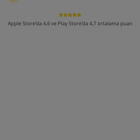
Tacettin Veli Mah. Halit Narin Cd., Kayseri
•
Harita
Fzt Rabia Şimşek Öztürk
Apple Store’da 4,6 ve Play Store’da 4,7 ortalama puan
Bu uzman ilgili adres için online danışmanlık/takvim sunmuyor.
Randevu talep et
Fzt. Büşra Postallı Yörük
Fizyoterapi ve rehabilitasyon
33 görüş