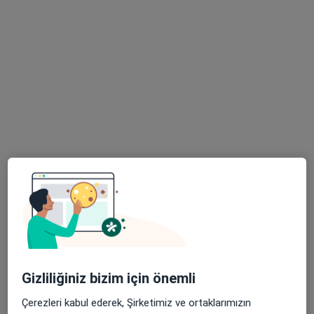
Adres
Online
Tacettin Veli Mah.Tacettin Veli Bulvarı Üzüm Plaza No:17 Kapı No :40, Kayseri
•
Harita
Monofiz Terapi ve Skolyoz Merkezi
Bu uzman ilgili adres için online danışmanlık/takvim sunmuyor.
Randevu talep et
Fzt. Ahmet Şiray
Gizliliğiniz bizim için önemli
Fizyoterapi ve rehabilitasyon
Çerezleri kabul ederek, Şirketimiz ve ortaklarımızın
50 görüş